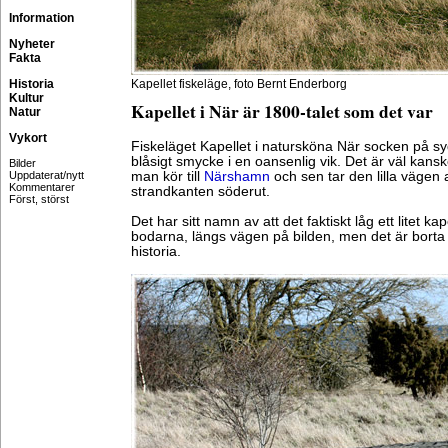
Information
Nyheter
Fakta
Historia
Kapellet fiskeläge, foto Bernt Enderborg
Kultur
Kapellet i När är 1800-talet som det var
Natur
Vykort
Fiskeläget Kapellet i natursköna När socken på sy
blåsigt smycke i en oansenlig vik. Det är väl kanske 
Bilder
Uppdaterat/nytt
man kör till
Närshamn
och sen tar den lilla vägen 
Kommentarer
strandkanten söderut.
Först, störst
Det har sitt namn av att det faktiskt låg ett litet k
bodarna, längs vägen på bilden, men det är borta
historia.