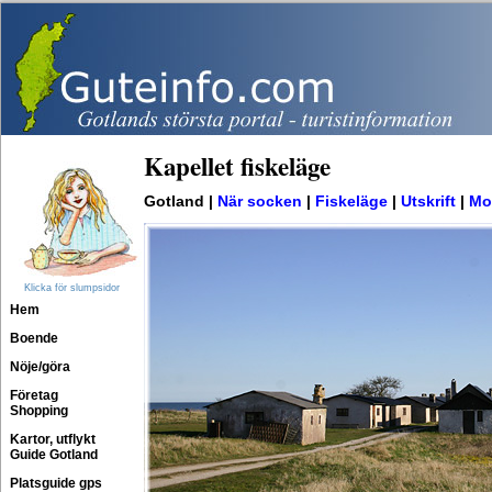
Kapellet fiskeläge
Gotland |
När socken
|
Fiskeläge
|
Utskrift
|
Mo
Klicka för slumpsidor
Hem
Boende
Nöje/göra
Företag
Shopping
Kartor, utflykt
Guide Gotland
Platsguide gps