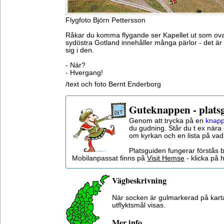
Flygfoto Björn Pettersson
Råkar du komma flygande ser Kapellet ut som ov
sydöstra Gotland innehåller många pärlor - det är 
sig i den.
- När?
- Hvergang!
/text och foto Bernt Enderborg
Guteknappen - plats
Genom att trycka på en
knapp
du gudning. Står du t ex nära 
om kyrkan och en lista på vad
Platsguiden fungerar förstås 
Mobilanpassat finns på
Visit Hemse
- klicka på h
Vägbeskrivning
När socken är gulmarkerad på kar
utflyktsmål visas.
Mer info