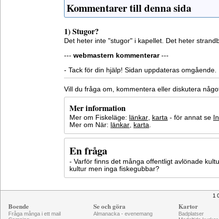
Kommentarer till denna sida
1) Stugor?
Det heter inte "stugor" i kapellet. Det heter strand
---
webmastern kommenterar
---
- Tack för din hjälp! Sidan uppdateras omgående.
Vill du fråga om, kommentera eller diskutera någ
Mer information
Mer om Fiskeläge:
länkar
,
karta
- för annat se
I
Mer om När:
länkar
,
karta
.
En fråga
- Varför finns det många offentligt avlönade kul
kultur men inga fiskegubbar?
1 
Boende
Se och göra
Kartor
Fråga många i ett mail
Almanacka - evenemang
Badplatser