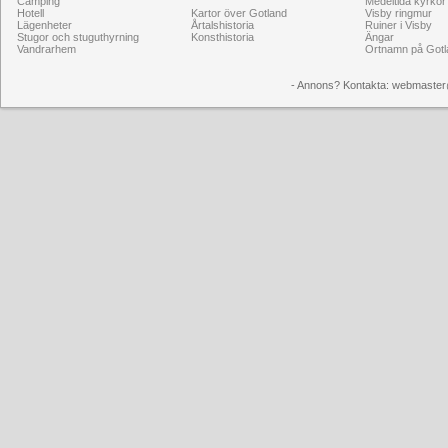
Camping
Medeltida kyrkor
Hotell
Kartor över Gotland
Visby ringmur
Lägenheter
Årtalshistoria
Ruiner i Visby
Stugor och stuguthyrning
Konsthistoria
Ängar
Vandrarhem
Ortnamn på Gotl
- Annons? Kontakta: webmaster@