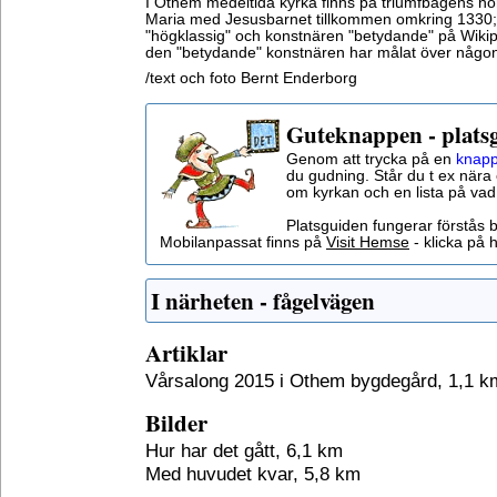
I Othem medeltida kyrka finns på triumfbågens no
Maria med Jesusbarnet tillkommen omkring 1330;
"högklassig" och konstnären "betydande" på Wikiped
den "betydande" konstnären har målat över någonti
/text och foto Bernt Enderborg
Guteknappen - plats
Genom att trycka på en
knapp
du gudning. Står du t ex nära 
om kyrkan och en lista på vad
Platsguiden fungerar förstås 
Mobilanpassat finns på
Visit Hemse
- klicka på h
I närheten - fågelvägen
Artiklar
Vårsalong 2015 i Othem bygdegård, 1,1 k
Bilder
Hur har det gått, 6,1 km
Med huvudet kvar, 5,8 km