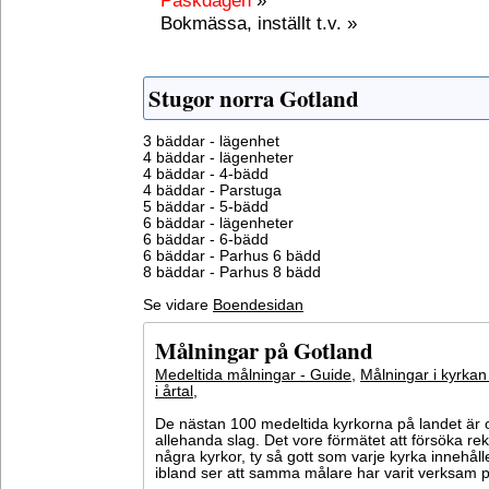
Påskdagen
»
Bokmässa, inställt t.v. »
Stugor norra Gotland
3 bäddar - lägenhet
4 bäddar - lägenheter
4 bäddar - 4-bädd
4 bäddar - Parstuga
5 bäddar - 5-bädd
6 bäddar - lägenheter
6 bäddar - 6-bädd
6 bäddar - Parhus 6 bädd
8 bäddar - Parhus 8 bädd
Se vidare
Boendesidan
Målningar på Gotland
Medeltida målningar - Guide
,
Målningar i kyrkan
i årtal
,
De nästan 100 medeltida kyrkorna på landet är o
allehanda slag. Det vore förmätet att försöka 
några kyrkor, ty så gott som varje kyrka innehål
ibland ser att samma målare har varit verksam på