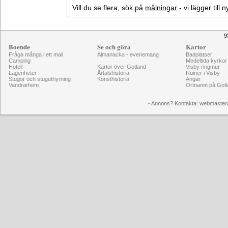
Vill du se flera, sök på
målningar
- vi lägger till
9
Boende
Se och göra
Kartor
Fråga många i ett mail
Almanacka - evenemang
Badplatser
Camping
Medeltida kyrkor
Hotell
Kartor över Gotland
Visby ringmur
Lägenheter
Årtalshistoria
Ruiner i Visby
Stugor och stuguthyrning
Konsthistoria
Ängar
Vandrarhem
Ortnamn på Gotl
- Annons? Kontakta: webmaster@