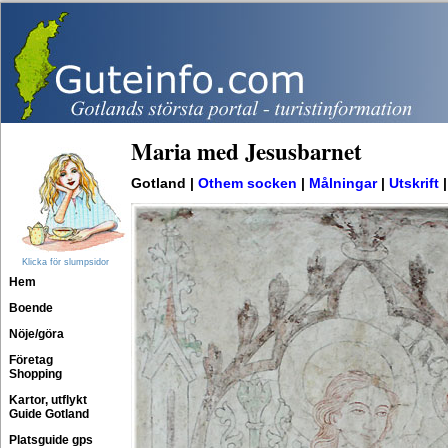
Maria med Jesusbarnet
Gotland |
Othem socken
|
Målningar
|
Utskrift
Klicka för slumpsidor
Hem
Boende
Nöje/göra
Företag
Shopping
Kartor, utflykt
Guide Gotland
Platsguide gps