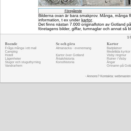
Föregående
Bilderna ovan är bara smakprov. Många, många fler 
information, t ex under
kartor
.
Det finns nästan 7.000 originalfoton av Gotland 
företagens bilder, giffar, tumnaglar och annat så b
1 
Boende
Se och göra
Kartor
Fråga många i ett mail
Almanacka - evenemang
Badplatser
Camping
Medeltida kyrkor
Hotell
Kartor över Gotland
Visby ringmur
Lägenheter
Årtalshistoria
Ruiner i Visby
Stugor och stuguthyrning
Konsthistoria
Ängar
Vandrarhem
Ortnamn på Gotl
- Annons? Kontakta: webmaster@