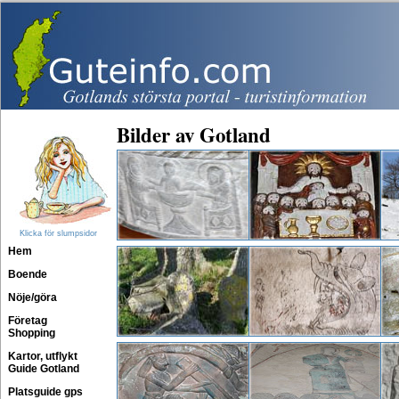
Bilder av Gotland
Klicka för slumpsidor
Hem
Boende
Nöje/göra
Företag
Shopping
Kartor, utflykt
Guide Gotland
Platsguide gps