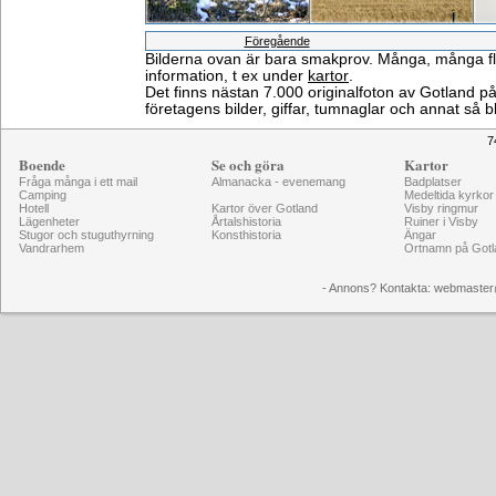
Föregående
Bilderna ovan är bara smakprov. Många, många fler 
information, t ex under
kartor
.
Det finns nästan 7.000 originalfoton av Gotland 
företagens bilder, giffar, tumnaglar och annat så b
7
Boende
Se och göra
Kartor
Fråga många i ett mail
Almanacka - evenemang
Badplatser
Camping
Medeltida kyrkor
Hotell
Kartor över Gotland
Visby ringmur
Lägenheter
Årtalshistoria
Ruiner i Visby
Stugor och stuguthyrning
Konsthistoria
Ängar
Vandrarhem
Ortnamn på Gotl
- Annons? Kontakta: webmaster@