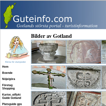
Bilder av Gotland
Klicka för slumpsidor
Hem
Boende
Nöje/göra
Företag
Shopping
Kartor, utflykt
Guide Gotland
Platsguide gps