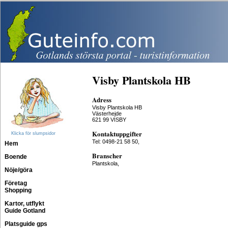
Visby Plantskola HB
Adress
Visby Plantskola HB
Västerhejde
621 99 VISBY
Kontaktuppgifter
Klicka för slumpsidor
Tel: 0498-21 58 50,
Hem
Branscher
Boende
Plantskola,
Nöje/göra
Företag
Shopping
Kartor, utflykt
Guide Gotland
Platsguide gps