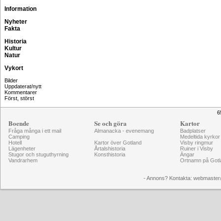
Information
Nyheter
Fakta
Historia
Kultur
Natur
Vykort
Bilder
Uppdaterat/nytt
Kommentarer
Först, störst
6
Boende
Se och göra
Kartor
Fråga många i ett mail
Almanacka - evenemang
Badplatser
Camping
Medeltida kyrkor
Hotell
Kartor över Gotland
Visby ringmur
Lägenheter
Årtalshistoria
Ruiner i Visby
Stugor och stuguthyrning
Konsthistoria
Ängar
Vandrarhem
Ortnamn på Gotl
- Annons? Kontakta: webmaster@