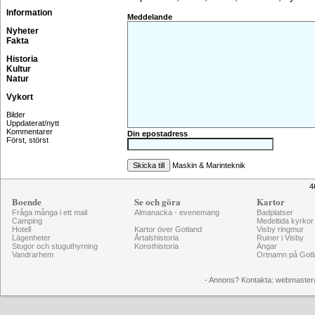
Information
Meddelande
Nyheter
Fakta
Historia
Kultur
Natur
Vykort
Bilder
Uppdaterat/nytt
Kommentarer
Din epostadress
Först, störst
Maskin & Marinteknik
4
Boende
Se och göra
Kartor
Fråga många i ett mail
Almanacka - evenemang
Badplatser
Camping
Medeltida kyrkor
Hotell
Kartor över Gotland
Visby ringmur
Lägenheter
Årtalshistoria
Ruiner i Visby
Stugor och stuguthyrning
Konsthistoria
Ängar
Vandrarhem
Ortnamn på Gotl
- Annons? Kontakta: webmaster@