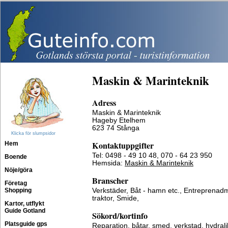
Maskin & Marinteknik
Adress
Maskin & Marinteknik
Hageby Etelhem
623 74 Stånga
Klicka för slumpsidor
Kontaktuppgifter
Hem
Tel: 0498 - 49 10 48, 070 - 64 23 950
Boende
Hemsida:
Maskin & Marinteknik
Nöje/göra
Branscher
Företag
Shopping
Verkstäder, Båt - hamn etc., Entreprenad
traktor, Smide,
Kartor, utflykt
Guide Gotland
Sökord/kortinfo
Platsguide gps
Reparation, båtar, smed, verkstad, hydral