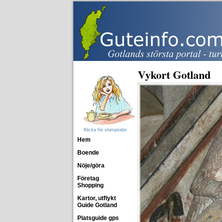
Vykort Gotland
Klicka för slumpsidor
Hem
Boende
Nöje/göra
Företag
Shopping
Kartor, utflykt
Guide Gotland
Platsguide gps