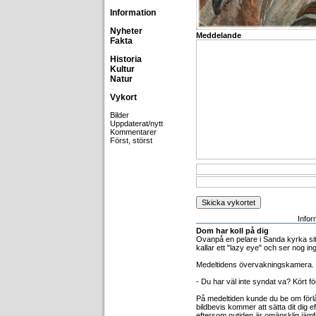
Information
Nyheter
Meddelande
Fakta
Historia
Kultur
Natur
Vykort
Bilder
Uppdaterat/nytt
Kommentarer
Först, störst
Infor
Dom har koll på dig
Ovanpå en pelare i Sanda kyrka sit
kallar ett "lazy eye" och ser nog in
Medeltidens övervakningskamera.
- Du har väl inte syndat va? Kört fö
På medeltiden kunde du be om förlå
bildbevis kommer att sätta dit dig e
eftersom nutiden är omänsklig jämf