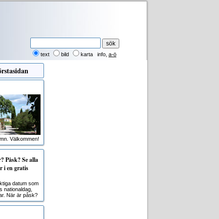
text
bild
karta
info
,
a-ö
rstasidan
amn. Välkommen!
 Påsk? Se alla
 i en gratis
viktiga datum som
s nationaldag,
r. När är påsk?