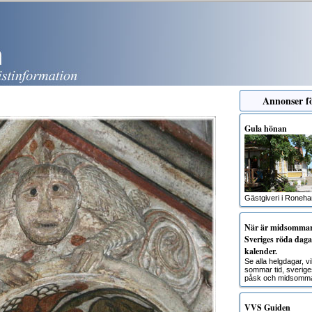
Annonser fö
Gula hönan
Gästgiveri i Roneh
När är midsommar?
Sveriges röda dagar
kalender.
Se alla helgdagar, 
sommar tid, sverige
påsk och midsomma
VVS Guiden