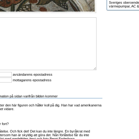
Sveriges oberoende g
värmepumpar, AC & 
avsändarens epostadress
mottagarens epostadress
mation på sidan varifrån bilden kommer
ter den här figuren och håller koll på dig. Han har vad amerikanerna
get vidare.
r fort?
telse. Och fick det! Det kan du inte längre. En byråkrat med
ftersom han är skyldig att göra det. Nån förlåtelse får du inte
ört med medeltiden.
/text och foto Bernt Enderborg