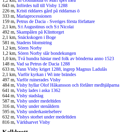
1,2 km,
In Gothlandia et Mari spes mea
643 m,
Infördes tull till Visby 1288
226 m,
Kristi riddares gård på riddarnas ö
333 m,
Mariaprocessionen
159 m,
Petrus de Dacia - Sveriges första författare
2,1 km,
S:t Augustinus och S:t Nicolai
492 m,
Skampålen på Klinttorget
2,1 km,
Snäckskogen i Boge
581 m,
Stadens blomstring
1,2 km,
Sören Norby
1,2 km,
Sören Norby slår bondekungen
1,0 km,
Två hundra hästar med folk av bönderna anno 1523
148 m,
Vad sa Petrus de Dacia 1288
633 m,
Vann Visby kriget 1288, ingrep Magnus Ladulås
2,1 km,
Varför kyrkan i Wi inte brändes
497 m,
Varför ruinerades Visby
484 m,
Visby hyllar Olof Håkansson och förlåter medhjälparna
641 m,
Visby lades i aska 1362
644 m,
Visby stadslag
587 m,
Visby under medeltiden
316 m,
Visby under stenåldern
595 m,
Visby underkastelsebrev
632 m,
Visbys storhet under medeltiden
816 m,
Världsarvet Visby
Kalkbrott