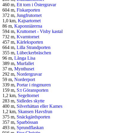
460 m,
Ett torn i Östergravar
604 m,
Fiskarporten
372 m,
Jungfrutornet
1,0 km,
Kajsartornet
86 m,
Kaponniärerna
594 m,
Kruttornet - Visby kastal
732 m,
Kvarntornet
457 m,
Kärleksporten
664 m,
Lilla Strandporten
355 m,
Lübeckerbräschen
96 m,
Långa Lisa
389 m,
Murfallet
37 m,
Mynthuset
292 m,
Nordergravar
59 m,
Norderport
339 m,
Portar i ringmuren
159 m,
S:t Göransporten
1,2 km,
Segeltornet
283 m,
Sidledes skytte
400 m,
Silverhättan eller Kames
1,2 km,
Skansen Havsfrun
375 m,
Snäckgärdsporten
357 m,
Sparbössan
493 m,
Sprundflaskan
916 m,
Stor Christin