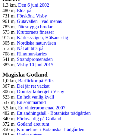
1,3 km,
Den 6 juni 2002
480 m,
Elda på
731 m,
Försköna Visby
961 m,
Gutavallen - vad menas
785 m,
Jättesnygga brudar
573 m,
Kruttornets finesser
915 m,
Kärleksstigen, Hälsans stig
305 m,
Nordiska naturväsen
512 m,
Nåt att titta på
708 m,
Ringmurskaries
541 m,
Strandpromenaden
385 m,
Visby 10 juni 2015
Magiska Gotland
1,0 km,
Barflickor på Effes
367 m,
Dei jär ret vackat
306 m,
Domkyrkoberget i Visby
523 m,
En helt vanlig kväll
537 m,
En sommarbild
5,5 km,
En vinterpromenad 2007
482 m,
Ett andningshål - Botaniska trädgården
340 m,
Förlova dig på Gotland
372 m,
Gotland året runt
350 m,
Krumelurer i Botaniska Trädgården
561 m,
Under putsen