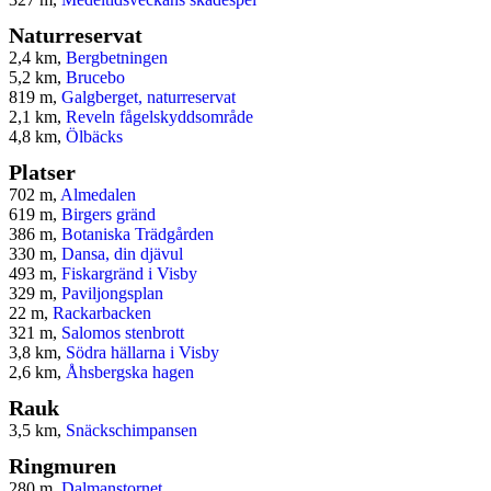
Naturreservat
2,4 km,
Bergbetningen
5,2 km,
Brucebo
819 m,
Galgberget, naturreservat
2,1 km,
Reveln fågelskyddsområde
4,8 km,
Ölbäcks
Platser
702 m,
Almedalen
619 m,
Birgers gränd
386 m,
Botaniska Trädgården
330 m,
Dansa, din djävul
493 m,
Fiskargränd i Visby
329 m,
Paviljongsplan
22 m,
Rackarbacken
321 m,
Salomos stenbrott
3,8 km,
Södra hällarna i Visby
2,6 km,
Åhsbergska hagen
Rauk
3,5 km,
Snäckschimpansen
Ringmuren
280 m,
Dalmanstornet