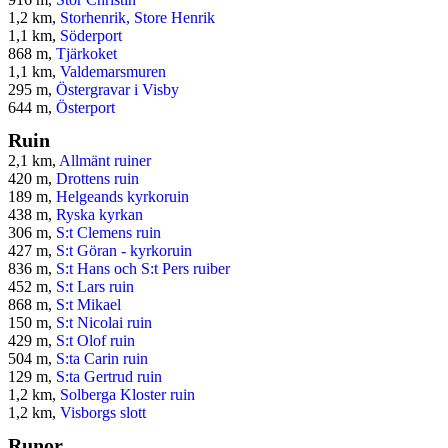
1,2 km,
Storhenrik, Store Henrik
1,1 km,
Söderport
868 m,
Tjärkoket
1,1 km,
Valdemarsmuren
295 m,
Östergravar i Visby
644 m,
Österport
Ruin
2,1 km,
Allmänt ruiner
420 m,
Drottens ruin
189 m,
Helgeands kyrkoruin
438 m,
Ryska kyrkan
306 m,
S:t Clemens ruin
427 m,
S:t Göran - kyrkoruin
836 m,
S:t Hans och S:t Pers ruiber
452 m,
S:t Lars ruin
868 m,
S:t Mikael
150 m,
S:t Nicolai ruin
429 m,
S:t Olof ruin
504 m,
S:ta Carin ruin
129 m,
S:ta Gertrud ruin
1,2 km,
Solberga Kloster ruin
1,2 km,
Visborgs slott
Runor