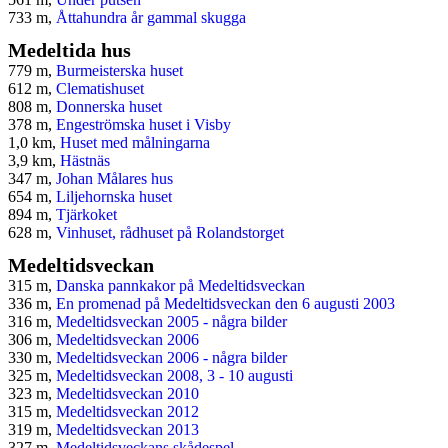
733 m,
Åttahundra år gammal skugga
Medeltida hus
779 m,
Burmeisterska huset
612 m,
Clematishuset
808 m,
Donnerska huset
378 m,
Engeströmska huset i Visby
1,0 km,
Huset med målningarna
3,9 km,
Hästnäs
347 m,
Johan Målares hus
654 m,
Liljehornska huset
894 m,
Tjärkoket
628 m,
Vinhuset, rådhuset på Rolandstorget
Medeltidsveckan
315 m,
Danska pannkakor på Medeltidsveckan
336 m,
En promenad på Medeltidsveckan den 6 augusti 2003
316 m,
Medeltidsveckan 2005 - några bilder
306 m,
Medeltidsveckan 2006
330 m,
Medeltidsveckan 2006 - några bilder
325 m,
Medeltidsveckan 2008, 3 - 10 augusti
323 m,
Medeltidsveckan 2010
315 m,
Medeltidsveckan 2012
319 m,
Medeltidsveckan 2013
327 m,
Medeltidsveckans skådespel