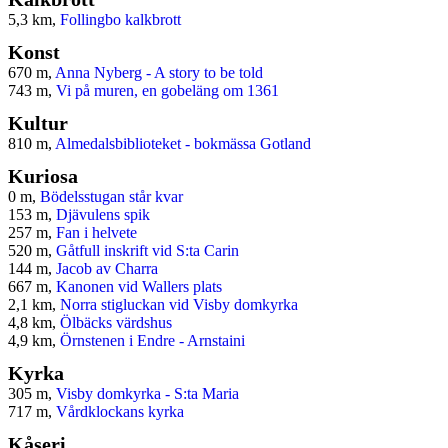
5,3 km,
Follingbo kalkbrott
Konst
670 m,
Anna Nyberg - A story to be told
743 m,
Vi på muren, en gobeläng om 1361
Kultur
810 m,
Almedalsbiblioteket - bokmässa Gotland
Kuriosa
0 m,
Bödelsstugan står kvar
153 m,
Djävulens spik
257 m,
Fan i helvete
520 m,
Gåtfull inskrift vid S:ta Carin
144 m,
Jacob av Charra
667 m,
Kanonen vid Wallers plats
2,1 km,
Norra stigluckan vid Visby domkyrka
4,8 km,
Ölbäcks värdshus
4,9 km,
Örnstenen i Endre - Arnstaini
Kyrka
305 m,
Visby domkyrka - S:ta Maria
717 m,
Vårdklockans kyrka
Kåseri