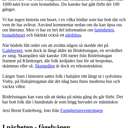
1600-talet kvar som bostadshus. Du kanske har gått förbi det 100
gånger.
Vi har ingen historia om huset, t ex vilka bödlar som har bott där och
vem de har avlivat. Använd kommentar nedan om du kan tipsa oss
om litteratur. Men vi har en hel del information om
fastigheten
,
bostadshuset
och faktiskt också ett
gårdshus
.
När bödeln fått order om att avrätta någon så skedde det på
Galgberget
, som dock är långt äldre än Bödelsstugan, en sevärdhet
av rang. Skampålen står kanske 100 meter från Bödelsstugan
framme på Klinttorget, där folk kedjades fast för att bespottas,
skämmas eller så.
Skampålen
är dock en rekonstruktion.
Längre fram i historien sattes folk i halsjärn rätt långt ut i sydvästra
Visby, på Halsjärnsgatan där det idag bara finns moderna hus och
vackra villor.
Bödelsstugan kan vara nåt att tänka på nästa gång du går förbi. Det
har bott folk där i hundratals år som högg huvudet av människor.
/text Bernt Enderborg, foto från
Fastighetsinventeringen
I närheten - fågelvägen