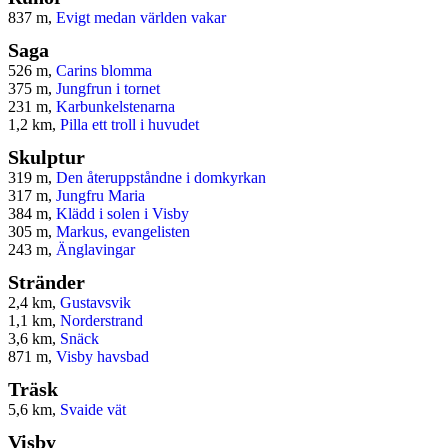
837 m,
Evigt medan världen vakar
Saga
526 m,
Carins blomma
375 m,
Jungfrun i tornet
231 m,
Karbunkelstenarna
1,2 km,
Pilla ett troll i huvudet
Skulptur
319 m,
Den återuppståndne i domkyrkan
317 m,
Jungfru Maria
384 m,
Klädd i solen i Visby
305 m,
Markus, evangelisten
243 m,
Änglavingar
Stränder
2,4 km,
Gustavsvik
1,1 km,
Norderstrand
3,6 km,
Snäck
871 m,
Visby havsbad
Träsk
5,6 km,
Svaide vät
Visby