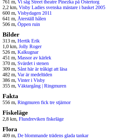
761 m,
Vi såg Street theatre Pinezka på Östertorg
2,2 km,
Visby Ladies svenska mästare i basket 2005
600 m,
Visbydagen 2011
641 m,
Återställ hålen
506 m,
Öppen ruin
Bilder
313 m,
Hertik Erik
1,0 km,
Jolly Roger
526 m,
Kalkugnar
451 m,
Massor av kärlek
370 m,
Svärdet i stenen
309 m,
Sånt här är tråkigt att läsa
482 m,
Var är medeltiden
386 m,
Vinter i Visby
355 m,
Väktargång | Ringmuren
Fakta
556 m,
Ringmuren fick tre stjärnor
Fiskeläge
2,8 km,
Flundreviken fiskeläge
Flora
409 m,
De blommande trädens glada tankar