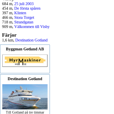
684 m,
25 juli 2003
454 m,
De första spåren
397 m,
Klinten
466 m,
Stora Torget
718 m,
Strandgatan
909 m,
Välkommen till Visby
Färjor
1,6 km,
Destination Gotland
Byggman Gotland AB
Destination Gotland
Till Gotland på tre timmar