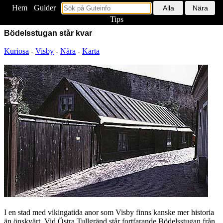
Hem
<
Guider
Tips
Bödelsstugan står kvar
Kuriosa
-
Visby
-
Nära
-
Karta
I en stad med vikingatida anor som Visby finns kanske mer historia
än önskvärt. Vid Östra Tullgränd står fortfarande Bödelsstugan från