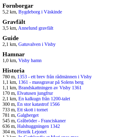
Fornborgar
5,2 km,
Bygdeborg i Väskinde
Gravfält
3,5 km,
Annelund gravfält
Guide
2,1 km,
Gatuvalven i Visby
Hamnar
1,0 km,
Visby hamn
Historia
780 m,
1353 - ett brev från rådmännen i Visby
1,1 km,
1361 - massgravar på Solens berg
1,1 km,
Brandskattningen av Visby 1361
170 m,
Elvatusen jungfrur
2,1 km,
En kalkugn från 1200-talet
300 m,
En stor katastrof 1566
733 m,
Ett skott i tornet
781 m,
Galgberget
545 m,
Gråbröder - Franciskaner
636 m,
Halshuggningen 1342
304 m,
Henrik Lejonet