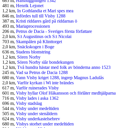
685 m,
Halshuggningen 1342
481 m,
Henrik Lejonet
1,2 km,
In Gothlandia et Mari spes mea
846 m,
Infördes tull till Visby 1288
387 m,
Kristi riddares gård på riddarnas ö
493 m,
Mariaprocessionen
206 m,
Petrus de Dacia - Sveriges första författare
2,0 km,
S:t Augustinus och S:t Nicolai
703 m,
Skampålen på Klinttorget
2,0 km,
Snäckskogen i Boge
636 m,
Stadens blomstring
1,2 km,
Sören Norby
1,2 km,
Sören Norby slår bondekungen
1,2 km,
Två hundra hästar med folk av bönderna anno 1523
245 m,
Vad sa Petrus de Dacia 1288
680 m,
Vann Visby kriget 1288, ingrep Magnus Ladulås
2,0 km,
Varför kyrkan i Wi inte brändes
617 m,
Varför ruinerades Visby
601 m,
Visby hyllar Olof Håkansson och förlåter medhjälparna
716 m,
Visby lades i aska 1362
696 m,
Visby stadslag
544 m,
Visby under medeltiden
505 m,
Visby under stenåldern
624 m,
Visby underkastelsebrev
680 m,
Visbys storhet under medeltiden