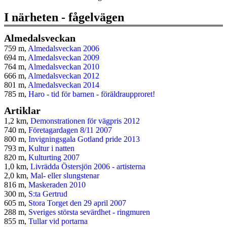
I närheten - fågelvägen
Almedalsveckan
759 m,
Almedalsveckan 2006
694 m,
Almedalsveckan 2009
764 m,
Almedalsveckan 2010
666 m,
Almedalsveckan 2012
801 m,
Almedalsveckan 2014
785 m,
Haro - tid för barnen - föräldraupproret!
Artiklar
1,2 km,
Demonstrationen för vägpris 2012
740 m,
Företagardagen 8/11 2007
800 m,
Invigningsgala Gotland pride 2013
793 m,
Kultur i natten
820 m,
Kulturting 2007
1,0 km,
Livrädda Östersjön 2006 - artisterna
2,0 km,
Mal- eller slungstenar
816 m,
Maskeraden 2010
300 m,
S:ta Gertrud
605 m,
Stora Torget den 29 april 2007
288 m,
Sveriges största sevärdhet - ringmuren
855 m,
Tullar vid portarna