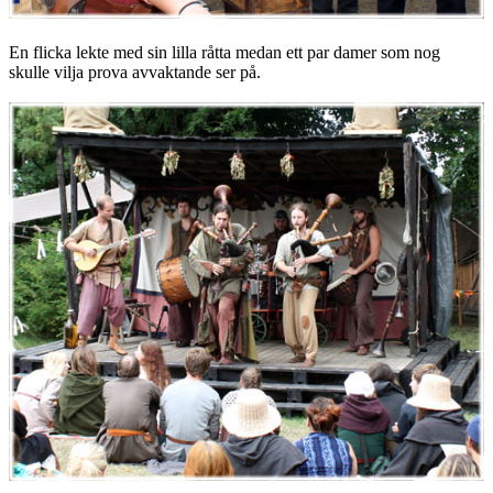
En flicka lekte med sin lilla råtta medan ett par damer som nog
skulle vilja prova avvaktande ser på.