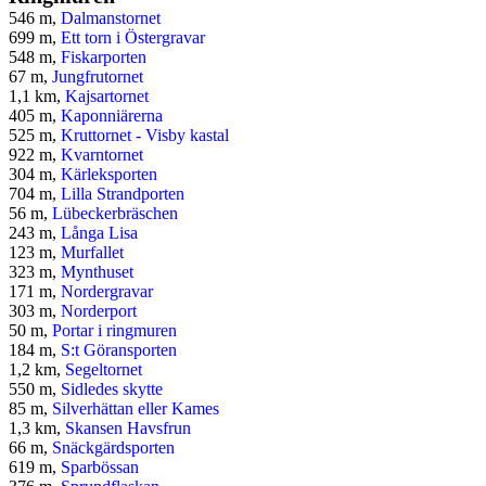
546 m,
Dalmanstornet
699 m,
Ett torn i Östergravar
548 m,
Fiskarporten
67 m,
Jungfrutornet
1,1 km,
Kajsartornet
405 m,
Kaponniärerna
525 m,
Kruttornet - Visby kastal
922 m,
Kvarntornet
304 m,
Kärleksporten
704 m,
Lilla Strandporten
56 m,
Lübeckerbräschen
243 m,
Långa Lisa
123 m,
Murfallet
323 m,
Mynthuset
171 m,
Nordergravar
303 m,
Norderport
50 m,
Portar i ringmuren
184 m,
S:t Göransporten
1,2 km,
Segeltornet
550 m,
Sidledes skytte
85 m,
Silverhättan eller Kames
1,3 km,
Skansen Havsfrun
66 m,
Snäckgärdsporten
619 m,
Sparbössan