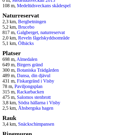
0 m,
Medeltidsveckan 2013
108 m,
Medeltidsveckans skådespel
Naturreservat
2,3 km,
Bergbetningen
5,2 km,
Brucebo
817 m,
Galgberget, naturreservat
2,0 km,
Reveln fågelskyddsområde
5,1 km,
Ölbäcks
Platser
698 m,
Almedalen
649 m,
Birgers gränd
300 m,
Botaniska Trädgården
489 m,
Dansa, din djävul
431 m,
Fiskargränd i Visby
78 m,
Paviljongsplan
315 m,
Rackarbacken
475 m,
Salomos stenbrott
3,8 km,
Södra hällarna i Visby
2,5 km,
Åhsbergska hagen
Rauk
3,4 km,
Snäckschimpansen
Ringmuren