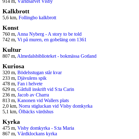
914 m,
Världsarvet Visby
Kalkbrott
5,6 km,
Follingbo kalkbrott
Konst
760 m,
Anna Nyberg - A story to be told
742 m,
Vi på muren, en gobeläng om 1361
Kultur
807 m,
Almedalsbiblioteket - bokmässa Gotland
Kuriosa
320 m,
Bödelsstugan står kvar
233 m,
Djävulens spik
478 m,
Fan i helvete
629 m,
Gåtfull inskrift vid S:ta Carin
236 m,
Jacob av Charra
813 m,
Kanonen vid Wallers plats
2,0 km,
Norra stigluckan vid Visby domkyrka
5,1 km,
Ölbäcks värdshus
Kyrka
475 m,
Visby domkyrka - S:ta Maria
867 m,
Vårdklockans kyrka