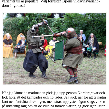
varianter till är populära. Välj förresten Björns vildsvinsvariant -
dom är godast!
När jag lämnade marknaden gick jag upp genom Nordergravar och
fick höra att det kämpades och hojtades. Jag gick ner för att ta några
kort och fortsätta direkt igen, men strax upplyste någon slags vuxen
påskkärring mig om att de ville ha inträde varför jag gick igen. Man