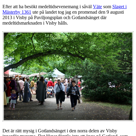
Efter att ha besökt medeltidsevenemang i såväl
Väte
som
Slaget i
Mästerby 1361
ute på landet tog jag en promenad den 9 augusti
2013 i Visby på Paviljongsplan och Gotlandsänget där
medeltidsmarknaden i Visby hålls.
Det är rätt mysig i Gotlandsänget i den norra delen av Visby