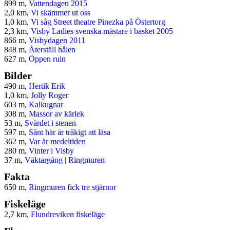
899 m,
Vattendagen 2015
2,0 km,
Vi skämmer ut oss
1,0 km,
Vi såg Street theatre Pinezka på Östertorg
2,3 km,
Visby Ladies svenska mästare i basket 2005
866 m,
Visbydagen 2011
848 m,
Återställ hålen
627 m,
Öppen ruin
Bilder
490 m,
Hertik Erik
1,0 km,
Jolly Roger
603 m,
Kalkugnar
308 m,
Massor av kärlek
53 m,
Svärdet i stenen
597 m,
Sånt här är tråkigt att läsa
362 m,
Var är medeltiden
280 m,
Vinter i Visby
37 m,
Väktargång | Ringmuren
Fakta
650 m,
Ringmuren fick tre stjärnor
Fiskeläge
2,7 km,
Flundreviken fiskeläge