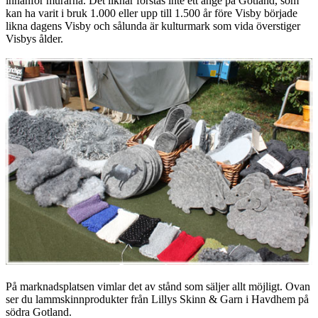
innanför murarna. Det liknar förstås inte ett änge på Gotland, som
kan ha varit i bruk 1.000 eller upp till 1.500 år före Visby började
likna dagens Visby och sålunda är kulturmark som vida överstiger
Visbys ålder.
På marknadsplatsen vimlar det av stånd som säljer allt möjligt. Ovan
ser du lammskinnprodukter från Lillys Skinn & Garn i Havdhem på
södra Gotland.