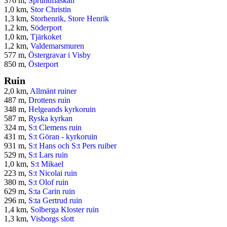
376 m,
Sprundflaskan
1,0 km,
Stor Christin
1,3 km,
Storhenrik, Store Henrik
1,2 km,
Söderport
1,0 km,
Tjärkoket
1,2 km,
Valdemarsmuren
577 m,
Östergravar i Visby
850 m,
Österport
Ruin
2,0 km,
Allmänt ruiner
487 m,
Drottens ruin
348 m,
Helgeands kyrkoruin
587 m,
Ryska kyrkan
324 m,
S:t Clemens ruin
431 m,
S:t Göran - kyrkoruin
931 m,
S:t Hans och S:t Pers ruiber
529 m,
S:t Lars ruin
1,0 km,
S:t Mikael
223 m,
S:t Nicolai ruin
380 m,
S:t Olof ruin
629 m,
S:ta Carin ruin
296 m,
S:ta Gertrud ruin
1,4 km,
Solberga Kloster ruin
1,3 km,
Visborgs slott