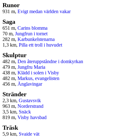
Runor
931 m,
Evigt medan världen vakar
Saga
651 m,
Carins blomma
70 m,
Jungfrun i tornet
282 m,
Karbunkelstenarna
1,3 km,
Pilla ett troll i huvudet
Skulptur
482 m,
Den återuppståndne i domkyrkan
479 m,
Jungfru Maria
438 m,
Klädd i solen i Visby
482 m,
Markus, evangelisten
456 m,
Änglavingar
Stränder
2,3 km,
Gustavsvik
963 m,
Norderstrand
3,5 km,
Snäck
819 m,
Visby havsbad
Träsk
5,9 km,
Svaide vät