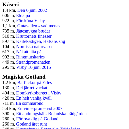
Kåseri
1,4 km,
Den 6 juni 2002
606 m,
Elda på
922 m,
Försköna Visby
1,1 km,
Gutavallen - vad menas
735 m,
Jättesnygga brudar
510 m,
Kruttornets finesser
897 m,
Kärleksstigen, Hälsans stig
104 m,
Nordiska naturväsen
617 m,
Nåt att titta på
902 m,
Ringmurskaries
449 m,
Strandpromenaden
295 m,
Visby 10 juni 2015
Magiska Gotland
1,2 km,
Barflickor på Effes
130 m,
Dei jär ret vackat
494 m,
Domkyrkoberget i Visby
420 m,
En helt vanlig kväll
711 m,
En sommarbild
5,4 km,
En vinterpromenad 2007
390 m,
Ett andningshål - Botaniska trädgården
260 m,
Förlova dig på Gotland
260 m,
Gotland året runt