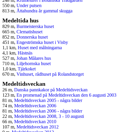
248 m,
Krumelurer i Botaniska Trädgården
550 m,
Under putsen
813 m,
Åttahundra år gammal skugga
Medeltida hus
829 m,
Burmeisterska huset
665 m,
Clematishuset
852 m,
Donnerska huset
451 m,
Engeströmska huset i Visby
1,1 km,
Huset med målningarna
4,1 km,
Hästnäs
527 m,
Johan Målares hus
710 m,
Liljehornska huset
1,0 km,
Tjärkoket
670 m,
Vinhuset, rådhuset på Rolandstorget
Medeltidsveckan
26 m,
Danska pannkakor på Medeltidsveckan
123 m,
En promenad på Medeltidsveckan den 6 augusti 2003
81 m,
Medeltidsveckan 2005 - några bilder
74 m,
Medeltidsveckan 2006
81 m,
Medeltidsveckan 2006 - några bilder
22 m,
Medeltidsveckan 2008, 3 - 10 augusti
66 m,
Medeltidsveckan 2010
107 m,
Medeltidsveckan 2012