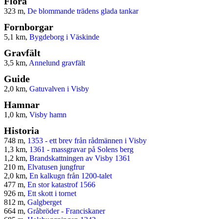
Flora
323 m,
De blommande trädens glada tankar
Fornborgar
5,1 km,
Bygdeborg i Väskinde
Gravfält
3,5 km,
Annelund gravfält
Guide
2,0 km,
Gatuvalven i Visby
Hamnar
1,0 km,
Visby hamn
Historia
748 m,
1353 - ett brev från rådmännen i Visby
1,3 km,
1361 - massgravar på Solens berg
1,2 km,
Brandskattningen av Visby 1361
210 m,
Elvatusen jungfrur
2,0 km,
En kalkugn från 1200-talet
477 m,
En stor katastrof 1566
926 m,
Ett skott i tornet
812 m,
Galgberget
664 m,
Gråbröder - Franciskaner