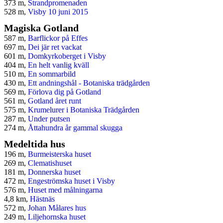
373 m,
Strandpromenaden
528 m,
Visby 10 juni 2015
Magiska Gotland
587 m,
Barflickor på Effes
697 m,
Dei jär ret vackat
601 m,
Domkyrkoberget i Visby
404 m,
En helt vanlig kväll
510 m,
En sommarbild
430 m,
Ett andningshål - Botaniska trädgården
569 m,
Förlova dig på Gotland
561 m,
Gotland året runt
575 m,
Krumelurer i Botaniska Trädgården
287 m,
Under putsen
274 m,
Åttahundra år gammal skugga
Medeltida hus
196 m,
Burmeisterska huset
269 m,
Clematishuset
181 m,
Donnerska huset
472 m,
Engeströmska huset i Visby
576 m,
Huset med målningarna
4,8 km,
Hästnäs
572 m,
Johan Målares hus
249 m,
Liljehornska huset