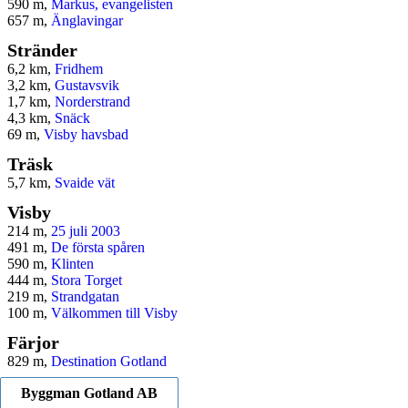
590 m,
Markus, evangelisten
657 m,
Änglavingar
Stränder
6,2 km,
Fridhem
3,2 km,
Gustavsvik
1,7 km,
Norderstrand
4,3 km,
Snäck
69 m,
Visby havsbad
Träsk
5,7 km,
Svaide vät
Visby
214 m,
25 juli 2003
491 m,
De första spåren
590 m,
Klinten
444 m,
Stora Torget
219 m,
Strandgatan
100 m,
Välkommen till Visby
Färjor
829 m,
Destination Gotland
Byggman Gotland AB