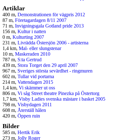
Artiklar
400 m,
Demonstrationen för vägpris 2012
87 m,
Företagardagen 8/11 2007
71 m,
Invigningsgala Gotland pride 2013
156 m,
Kultur i natten
0 m,
Kulturting 2007
231 m,
Livrädda Östersjön 2006 - artisterna
1,4 km,
Mal- eller slungstenar
10 m,
Maskeraden 2010
787 m,
S:ta Gertrud
439 m,
Stora Torget den 29 april 2007
967 m,
Sveriges största sevärdhet - ringmuren
602 m,
Tullar vid portarna
214 m,
Vattendagen 2015
1,4 km,
Vi skämmer ut oss
806 m,
Vi såg Street theatre Pinezka på Östertorg
1,7 km,
Visby Ladies svenska mästare i basket 2005
798 m,
Visbydagen 2011
608 m,
Återställ hålen
420 m,
Öppen ruin
Bilder
585 m,
Hertik Erik
273 m,
Jolly Roger