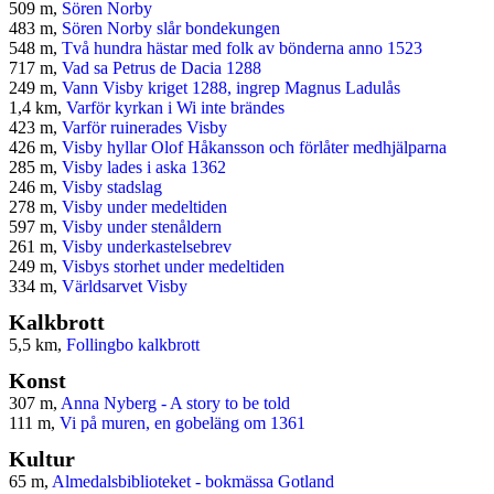
509 m,
Sören Norby
483 m,
Sören Norby slår bondekungen
548 m,
Två hundra hästar med folk av bönderna anno 1523
717 m,
Vad sa Petrus de Dacia 1288
249 m,
Vann Visby kriget 1288, ingrep Magnus Ladulås
1,4 km,
Varför kyrkan i Wi inte brändes
423 m,
Varför ruinerades Visby
426 m,
Visby hyllar Olof Håkansson och förlåter medhjälparna
285 m,
Visby lades i aska 1362
246 m,
Visby stadslag
278 m,
Visby under medeltiden
597 m,
Visby under stenåldern
261 m,
Visby underkastelsebrev
249 m,
Visbys storhet under medeltiden
334 m,
Världsarvet Visby
Kalkbrott
5,5 km,
Follingbo kalkbrott
Konst
307 m,
Anna Nyberg - A story to be told
111 m,
Vi på muren, en gobeläng om 1361
Kultur
65 m,
Almedalsbiblioteket - bokmässa Gotland