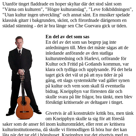
Utanför tinget fladdrade en hoper skyltar där det stod sånt som
"Värna om kulturen", "Högre kulturanslag", "Leve folkbildningen",
"Utan kultur ingen utveckling" och annat sånt. En musiker spelade
klassisk gitarr i bakgrunden, skönt, och förordnade därigenom en
städad stämning - det är bra länge sen Che Guevara gick ur tiden.
En del av det som sas
En del av det som sas begrep jag inte
anledningen till. Men det måste sägas att de
inledande anförande av den statliga
kulturutredning och Harlevi, orförande för
Kultur och Fritid på Gotlands kommun, var
klara och tydliga och upplysande. På det hela
taget gick det väl ut på att nya tider är på
gång, ett slags systemskifte vad gäller synen
på kultur och vem som skall få eventuella
bidrag. Kneippbyn var förresten där och
skulle svara på lite frågor, bra tänkt, men blev
försiktigt kritiserade av deltagare i tinget.
Givetvis är all konstruktiv kritik bra, men tänk
om Kneippbyn skulle ta sig för att föreslå
saker som de anser fel inom kulturområdet, eller rent av kritisera
kulturinstitutionerna, då skulle vi förmodligen få höra hur det kan
låta när det tar eld i hönshuset. Kneippbyn tog det givetvis med ro