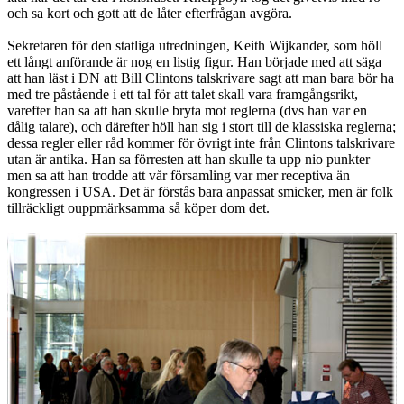
och sa kort och gott att de låter efterfrågan avgöra.
Sekretaren för den statliga utredningen, Keith Wijkander, som höll
ett långt anförande är nog en listig figur. Han började med att säga
att han läst i DN att Bill Clintons talskrivare sagt att man bara bör ha
med tre påstående i ett tal för att talet skall vara framgångsrikt,
varefter han sa att han skulle bryta mot reglerna (dvs han var en
dålig talare), och därefter höll han sig i stort till de klassiska reglerna;
dessa regler eller råd kommer för övrigt inte från Clintons talskrivare
utan är antika. Han sa förresten att han skulle ta upp nio punkter
men sa att han trodde att vår församling var mer receptiva än
kongressen i USA. Det är förstås bara anpassat smicker, men är folk
tillräckligt ouppmärksamma så köper dom det.