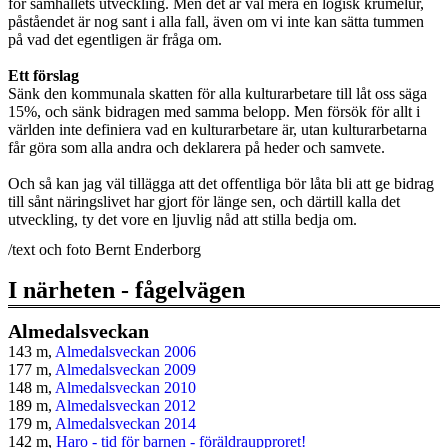
för samhällets utveckling. Men det är väl mera en logisk krumelur,
påståendet är nog sant i alla fall, även om vi inte kan sätta tummen
på vad det egentligen är fråga om.
Ett förslag
Sänk den kommunala skatten för alla kulturarbetare till låt oss säga
15%, och sänk bidragen med samma belopp. Men försök för allt i
världen inte definiera vad en kulturarbetare är, utan kulturarbetarna
får göra som alla andra och deklarera på heder och samvete.
Och så kan jag väl tillägga att det offentliga bör låta bli att ge bidrag
till sånt näringslivet har gjort för länge sen, och därtill kalla det
utveckling, ty det vore en ljuvlig nåd att stilla bedja om.
/text och foto Bernt Enderborg
I närheten - fågelvägen
Almedalsveckan
143 m,
Almedalsveckan 2006
177 m,
Almedalsveckan 2009
148 m,
Almedalsveckan 2010
189 m,
Almedalsveckan 2012
179 m,
Almedalsveckan 2014
142 m,
Haro - tid för barnen - föräldraupproret!