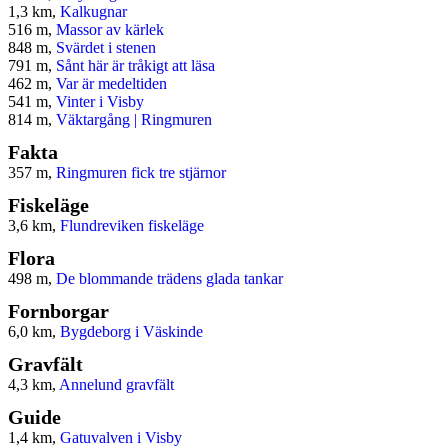
1,3 km,
Kalkugnar
516 m,
Massor av kärlek
848 m,
Svärdet i stenen
791 m,
Sånt här är tråkigt att läsa
462 m,
Var är medeltiden
541 m,
Vinter i Visby
814 m,
Väktargång | Ringmuren
Fakta
357 m,
Ringmuren fick tre stjärnor
Fiskeläge
3,6 km,
Flundreviken fiskeläge
Flora
498 m,
De blommande trädens glada tankar
Fornborgar
6,0 km,
Bygdeborg i Väskinde
Gravfält
4,3 km,
Annelund gravfält
Guide
1,4 km,
Gatuvalven i Visby