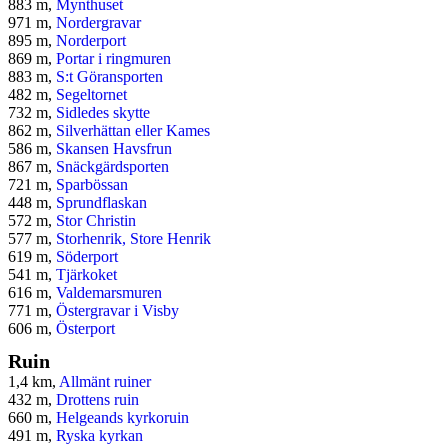
883 m,
Mynthuset
971 m,
Nordergravar
895 m,
Norderport
869 m,
Portar i ringmuren
883 m,
S:t Göransporten
482 m,
Segeltornet
732 m,
Sidledes skytte
862 m,
Silverhättan eller Kames
586 m,
Skansen Havsfrun
867 m,
Snäckgärdsporten
721 m,
Sparbössan
448 m,
Sprundflaskan
572 m,
Stor Christin
577 m,
Storhenrik, Store Henrik
619 m,
Söderport
541 m,
Tjärkoket
616 m,
Valdemarsmuren
771 m,
Östergravar i Visby
606 m,
Österport
Ruin
1,4 km,
Allmänt ruiner
432 m,
Drottens ruin
660 m,
Helgeands kyrkoruin
491 m,
Ryska kyrkan