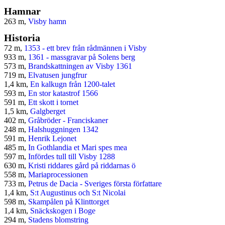
Hamnar
263 m,
Visby hamn
Historia
72 m,
1353 - ett brev från rådmännen i Visby
933 m,
1361 - massgravar på Solens berg
573 m,
Brandskattningen av Visby 1361
719 m,
Elvatusen jungfrur
1,4 km,
En kalkugn från 1200-talet
593 m,
En stor katastrof 1566
591 m,
Ett skott i tornet
1,5 km,
Galgberget
402 m,
Gråbröder - Franciskaner
248 m,
Halshuggningen 1342
591 m,
Henrik Lejonet
485 m,
In Gothlandia et Mari spes mea
597 m,
Infördes tull till Visby 1288
630 m,
Kristi riddares gård på riddarnas ö
558 m,
Mariaprocessionen
733 m,
Petrus de Dacia - Sveriges första författare
1,4 km,
S:t Augustinus och S:t Nicolai
598 m,
Skampålen på Klinttorget
1,4 km,
Snäckskogen i Boge
294 m,
Stadens blomstring