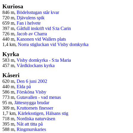
Kuriosa
846 m,
Bödelsstugan står kvar
720 m,
Djävulens spik
659 m,
Fan i helvete
397 m,
Gåtfull inskrift vid S:ta Carin
726 m,
Jacob av Charra
440 m,
Kanonen vid Wallers plats
1,4 km,
Norra stigluckan vid Visby domkyrka
Kyrka
583 m,
Visby domkyrka - S:ta Maria
457 m,
Vårdklockans kyrka
Kåseri
620 m,
Den 6 juni 2002
440 m,
Elda på
586 m,
Försköna Visby
773 m,
Gutavallen - vad menas
95 m,
Jättesnygga brudar
309 m,
Kruttornets finesser
1,7 km,
Kärleksstigen, Hälsans stig
718 m,
Nordiska naturväsen
395 m,
Nåt att titta på
588 m,
Ringmurskaries