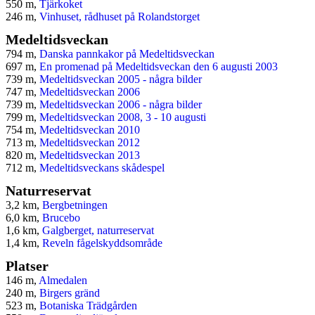
550 m,
Tjärkoket
246 m,
Vinhuset, rådhuset på Rolandstorget
Medeltidsveckan
794 m,
Danska pannkakor på Medeltidsveckan
697 m,
En promenad på Medeltidsveckan den 6 augusti 2003
739 m,
Medeltidsveckan 2005 - några bilder
747 m,
Medeltidsveckan 2006
739 m,
Medeltidsveckan 2006 - några bilder
799 m,
Medeltidsveckan 2008, 3 - 10 augusti
754 m,
Medeltidsveckan 2010
713 m,
Medeltidsveckan 2012
820 m,
Medeltidsveckan 2013
712 m,
Medeltidsveckans skådespel
Naturreservat
3,2 km,
Bergbetningen
6,0 km,
Brucebo
1,6 km,
Galgberget, naturreservat
1,4 km,
Reveln fågelskyddsområde
Platser
146 m,
Almedalen
240 m,
Birgers gränd
523 m,
Botaniska Trädgården