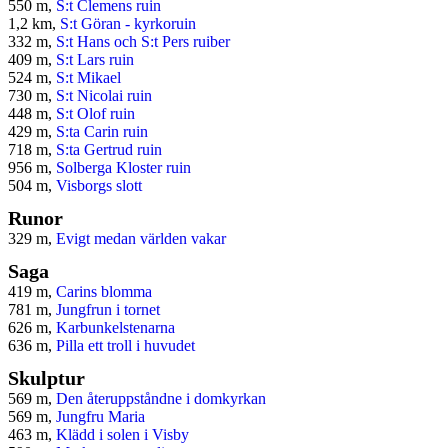
550 m,
S:t Clemens ruin
1,2 km,
S:t Göran - kyrkoruin
332 m,
S:t Hans och S:t Pers ruiber
409 m,
S:t Lars ruin
524 m,
S:t Mikael
730 m,
S:t Nicolai ruin
448 m,
S:t Olof ruin
429 m,
S:ta Carin ruin
718 m,
S:ta Gertrud ruin
956 m,
Solberga Kloster ruin
504 m,
Visborgs slott
Runor
329 m,
Evigt medan världen vakar
Saga
419 m,
Carins blomma
781 m,
Jungfrun i tornet
626 m,
Karbunkelstenarna
636 m,
Pilla ett troll i huvudet
Skulptur
569 m,
Den återuppståndne i domkyrkan
569 m,
Jungfru Maria
463 m,
Klädd i solen i Visby