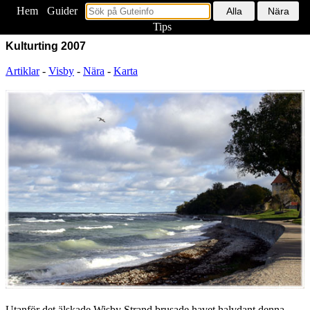
Hem
<
Guider
Tips
Kulturting 2007
Artiklar
-
Visby
-
Nära
-
Karta
Utanför det älskade Wisby Strand brusade havet halvdant denna