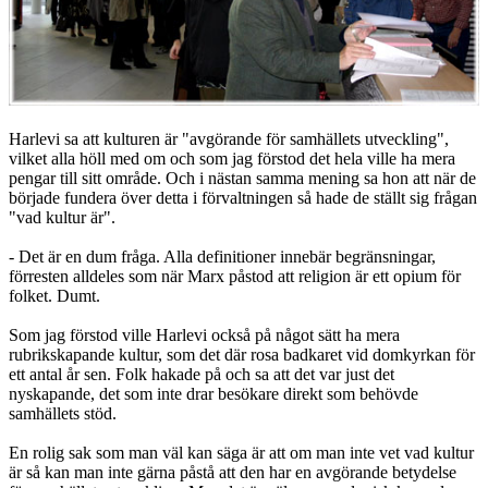
Harlevi sa att kulturen är "avgörande för samhällets utveckling",
vilket alla höll med om och som jag förstod det hela ville ha mera
pengar till sitt område. Och i nästan samma mening sa hon att när de
började fundera över detta i förvaltningen så hade de ställt sig frågan
"vad kultur är".
- Det är en dum fråga. Alla definitioner innebär begränsningar,
förresten alldeles som när Marx påstod att religion är ett opium för
folket. Dumt.
Som jag förstod ville Harlevi också på något sätt ha mera
rubrikskapande kultur, som det där rosa badkaret vid domkyrkan för
ett antal år sen. Folk hakade på och sa att det var just det
nyskapande, det som inte drar besökare direkt som behövde
samhällets stöd.
En rolig sak som man väl kan säga är att om man inte vet vad kultur
är så kan man inte gärna påstå att den har en avgörande betydelse