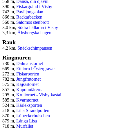
558 m,
Dansa, din djävul
390 m,
Fiskargränd i Visby
742 m,
Paviljongsplan
866 m,
Rackarbacken
560 m,
Salomos stenbrott
3,0 km,
Södra hällarna i Visby
3,3 km,
Åhsbergska hagen
Rauk
4,2 km,
Snäckschimpansen
Ringmuren
730 m,
Dalmanstornet
669 m,
Ett torn i Östergravar
272 m,
Fiskarporten
782 m,
Jungfrutornet
575 m,
Kajsartornet
857 m,
Kaponniärerna
295 m,
Kruttornet - Visby kastal
585 m,
Kvarntornet
524 m,
Kärleksporten
218 m,
Lilla Strandporten
870 m,
Lübeckerbräschen
879 m,
Långa Lisa
718 m,
Murfallet