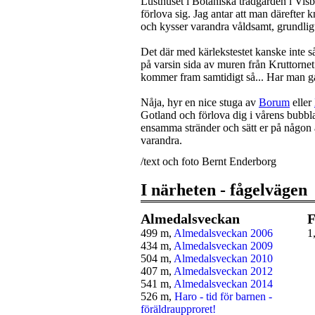
Lusthuset i Botaniska trädgården i Visby 
förlova sig. Jag antar att man därefter k
och kysser varandra våldsamt, grundligt 
Det där med kärlekstestet kanske inte så
på varsin sida av muren från Kruttornet 
kommer fram samtidigt så... Har man gåt
Nåja, hyr en nice stuga av
Borum
eller
Gotland och förlova dig i vårens bubbl
ensamma stränder och sätt er på någon 
varandra.
/text och foto Bernt Enderborg
I närheten - fågelvägen
Almedalsveckan
F
499 m,
Almedalsveckan 2006
1
434 m,
Almedalsveckan 2009
504 m,
Almedalsveckan 2010
407 m,
Almedalsveckan 2012
541 m,
Almedalsveckan 2014
526 m,
Haro - tid för barnen -
föräldraupproret!