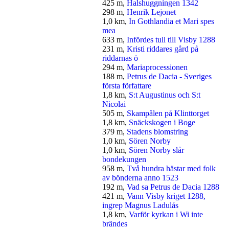
425 m,
Halshuggningen 1342
298 m,
Henrik Lejonet
1,0 km,
In Gothlandia et Mari spes
mea
633 m,
Infördes tull till Visby 1288
231 m,
Kristi riddares gård på
riddarnas ö
294 m,
Mariaprocessionen
188 m,
Petrus de Dacia - Sveriges
första författare
1,8 km,
S:t Augustinus och S:t
Nicolai
505 m,
Skampålen på Klinttorget
1,8 km,
Snäckskogen i Boge
379 m,
Stadens blomstring
1,0 km,
Sören Norby
1,0 km,
Sören Norby slår
bondekungen
958 m,
Två hundra hästar med folk
av bönderna anno 1523
192 m,
Vad sa Petrus de Dacia 1288
421 m,
Vann Visby kriget 1288,
ingrep Magnus Ladulås
1,8 km,
Varför kyrkan i Wi inte
brändes