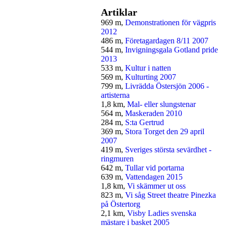
Artiklar
969 m,
Demonstrationen för vägpris
2012
486 m,
Företagardagen 8/11 2007
544 m,
Invigningsgala Gotland pride
2013
533 m,
Kultur i natten
569 m,
Kulturting 2007
799 m,
Livrädda Östersjön 2006 -
artisterna
1,8 km,
Mal- eller slungstenar
564 m,
Maskeraden 2010
284 m,
S:ta Gertrud
369 m,
Stora Torget den 29 april
2007
419 m,
Sveriges största sevärdhet -
ringmuren
642 m,
Tullar vid portarna
639 m,
Vattendagen 2015
1,8 km,
Vi skämmer ut oss
823 m,
Vi såg Street theatre Pinezka
på Östertorg
2,1 km,
Visby Ladies svenska
mästare i basket 2005