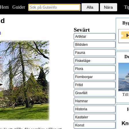
Hem
<
Guider
Ti
nd
By
Sevärt
a
Artiklar
Bildsten
Fauna
De
Fiskeläge
Flora
Fornborgar
Fritid
Gravfält
Till
Hamnar
H
Historia
Kastaler
Konst