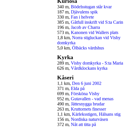
Kuriosa
340 m,
Bödelsstugan står kvar
187 m,
Djävulens spik
330 m,
Fan i helvete
385 m,
Gåtfull inskrift vid S:ta Carin
196 m,
Jacob av Charra
573 m,
Kanonen vid Wallers plats
1,8 km,
Norra stigluckan vid Visby
domkyrka
5,0 km,
Ölbäcks värdshus
Kyrka
289 m,
Visby domkyrka - S:ta Maria
626 m,
Vårdklockans kyrka
Kåseri
1,1 km,
Den 6 juni 2002
371 m,
Elda på
699 m,
Försköna Visby
952 m,
Gutavallen - vad menas
490 m,
Jättesnygga brudar
263 m,
Kruttornets finesser
1,1 km,
Kärleksstigen, Hälsans stig
156 m,
Nordiska naturväsen
372 m,
Nåt att titta på