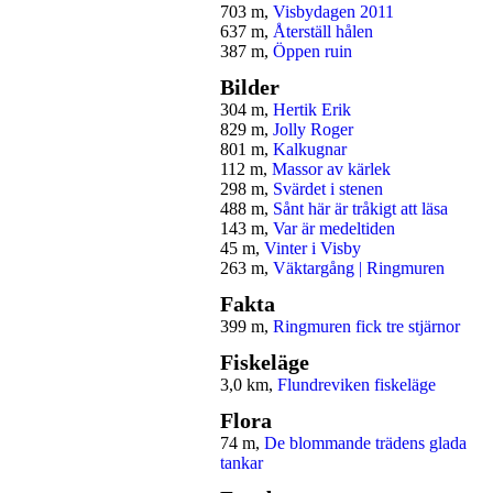
703 m,
Visbydagen 2011
637 m,
Återställ hålen
387 m,
Öppen ruin
Bilder
304 m,
Hertik Erik
829 m,
Jolly Roger
801 m,
Kalkugnar
112 m,
Massor av kärlek
298 m,
Svärdet i stenen
488 m,
Sånt här är tråkigt att läsa
143 m,
Var är medeltiden
45 m,
Vinter i Visby
263 m,
Väktargång | Ringmuren
Fakta
399 m,
Ringmuren fick tre stjärnor
Fiskeläge
3,0 km,
Flundreviken fiskeläge
Flora
74 m,
De blommande trädens glada
tankar