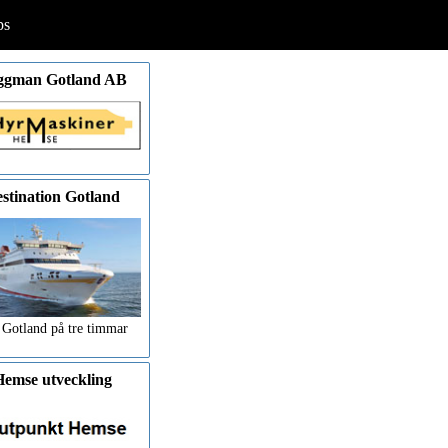
ps
ggman Gotland AB
stination Gotland
 Gotland på tre timmar
emse utveckling