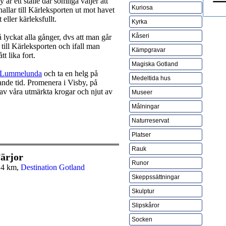
är ett ställe där somliga väljer att
Kuriosa
nallar till Kärleksporten ut mot havet
eller kärleksfullt.
Kyrka
Kåseri
 lyckat alla gånger, dvs att man går
till Kärleksporten och ifall man
Kämpgravar
t lika fort.
Magiska Gotland
Lummelunda
och ta en helg på
Medeltida hus
ande tid. Promenera i Visby, på
av våra utmärkta krogar och njut av
Museer
Målningar
Naturreservat
Platser
Rauk
ärjor
Runor
,4 km,
Destination Gotland
Skeppssättningar
Skulptur
Slipskåror
Socken