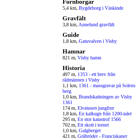
Fornborgar
5,4 km,
Bygdeborg i Väskinde
Gravfält
3,8 km,
Annelund gravfält
Guide
1,8 km,
Gatuvalven i Visby
Hamnar
821 m,
Visby hamn
Historia
497 m,
1353 - ett brev från
rådmännen i Visby
1,1 km,
1361 - massgravar på Solens
berg
1,0 km,
Brandskattningen av Visby
1361
174 m,
Elvatusen jungfrur
1,8 km,
En kalkugn från 1200-talet
295 m,
En stor katastrof 1566
702 m,
Ett skott i tornet
1,0 km,
Galgberget
421 m,
Gråbröder - Franciskaner