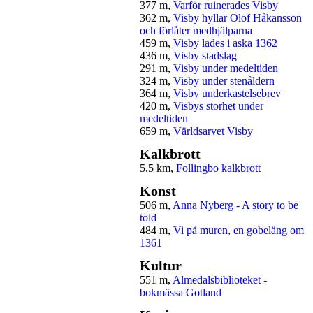
377 m,
Varför ruinerades Visby
362 m,
Visby hyllar Olof Håkansson
och förlåter medhjälparna
459 m,
Visby lades i aska 1362
436 m,
Visby stadslag
291 m,
Visby under medeltiden
324 m,
Visby under stenåldern
364 m,
Visby underkastelsebrev
420 m,
Visbys storhet under
medeltiden
659 m,
Världsarvet Visby
Kalkbrott
5,5 km,
Follingbo kalkbrott
Konst
506 m,
Anna Nyberg - A story to be
told
484 m,
Vi på muren, en gobeläng om
1361
Kultur
551 m,
Almedalsbiblioteket -
bokmässa Gotland