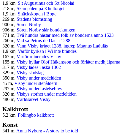
1,9 km,
S:t Augustinus och S:t Nicolai
218 m,
Skampålen på Klinttorget
1,9 km,
Snäckskogen i Boge
269 m,
Stadens blomstring
900 m,
Sören Norby
906 m,
Sören Norby slår bondekungen
771 m,
Två hundra hästar med folk av bönderna anno 1523
260 m,
Vad sa Petrus de Dacia 1288
320 m,
Vann Visby kriget 1288, ingrep Magnus Ladulås
1,9 km,
Varför kyrkan i Wi inte brändes
167 m,
Varför ruinerades Visby
155 m,
Visby hyllar Olof Håkansson och förlåter medhjälparna
317 m,
Visby lades i aska 1362
329 m,
Visby stadslag
350 m,
Visby under medeltiden
45 m,
Visby under stenåldern
297 m,
Visby underkastelsebrev
320 m,
Visbys storhet under medeltiden
486 m,
Världsarvet Visby
Kalkbrott
5,2 km,
Follingbo kalkbrott
Konst
341 m,
Anna Nyberg - A story to be told