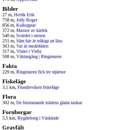
Bilder
27 m,
Hertik Erik
758 m,
Jolly Roger
856 m,
Kalkugnar
372 m,
Massor av kärlek
540 m,
Svärdet i stenen
251 m,
Sånt här är tråkigt att läsa
363 m,
Var är medeltiden
317 m,
Vinter i Visby
508 m,
Väktargång | Ringmuren
Fakta
229 m,
Ringmuren fick tre stjärnor
Fiskeläge
3,1 km,
Flundreviken fiskeläge
Flora
302 m,
De blommande trädens glada tankar
Fornborgar
5,5 km,
Bygdeborg i Väskinde
Gravfält