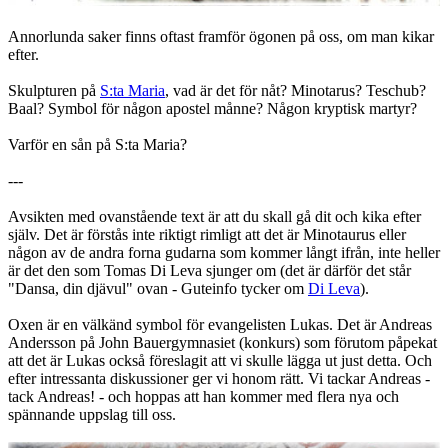
Annorlunda saker finns oftast framför ögonen på oss, om man kikar
efter.
Skulpturen på
S:ta Maria
, vad är det för nåt? Minotarus? Teschub?
Baal? Symbol för någon apostel månne? Någon kryptisk martyr?
Varför en sån på S:ta Maria?
---
Avsikten med ovanstående text är att du skall gå dit och kika efter
själv. Det är förstås inte riktigt rimligt att det är Minotaurus eller
någon av de andra forna gudarna som kommer långt ifrån, inte heller
är det den som Tomas Di Leva sjunger om (det är därför det står
"Dansa, din djävul" ovan - Guteinfo tycker om
Di Leva
).
Oxen är en välkänd symbol för evangelisten Lukas. Det är Andreas
Andersson på John Bauergymnasiet (konkurs) som förutom påpekat
att det är Lukas också föreslagit att vi skulle lägga ut just detta. Och
efter intressanta diskussioner ger vi honom rätt. Vi tackar Andreas -
tack Andreas! - och hoppas att han kommer med flera nya och
spännande uppslag till oss.