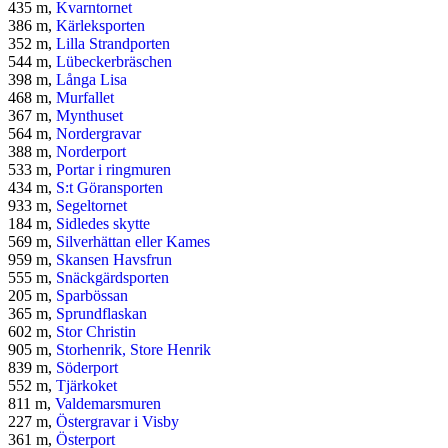
435 m,
Kvarntornet
386 m,
Kärleksporten
352 m,
Lilla Strandporten
544 m,
Lübeckerbräschen
398 m,
Långa Lisa
468 m,
Murfallet
367 m,
Mynthuset
564 m,
Nordergravar
388 m,
Norderport
533 m,
Portar i ringmuren
434 m,
S:t Göransporten
933 m,
Segeltornet
184 m,
Sidledes skytte
569 m,
Silverhättan eller Kames
959 m,
Skansen Havsfrun
555 m,
Snäckgärdsporten
205 m,
Sparbössan
365 m,
Sprundflaskan
602 m,
Stor Christin
905 m,
Storhenrik, Store Henrik
839 m,
Söderport
552 m,
Tjärkoket
811 m,
Valdemarsmuren
227 m,
Östergravar i Visby
361 m,
Österport