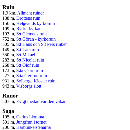
Ruin
1,9 km,
Allmänt ruiner
138 m,
Drottens ruin
156 m,
Helgeands kyrkoruin
109 m,
Ryska kyrkan
193 m,
S:t Clemens ruin
752 m,
S:t Göran - kyrkoruin
505 m,
S:t Hans och S:t Pers ruiber
149 m,
S:t Lars ruin
550 m,
S:t Mikael
283 m,
S:t Nicolai ruin
268 m,
S:t Olof ruin
173 m,
S:ta Carin ruin
227 m,
S:ta Gertrud ruin
931 m,
Solberga Kloster ruin
943 m,
Visborgs slott
Runor
507 m,
Evigt medan världen vakar
Saga
195 m,
Carins blomma
501 m,
Jungfrun i tornet
206 m,
Karbunkelstenarna