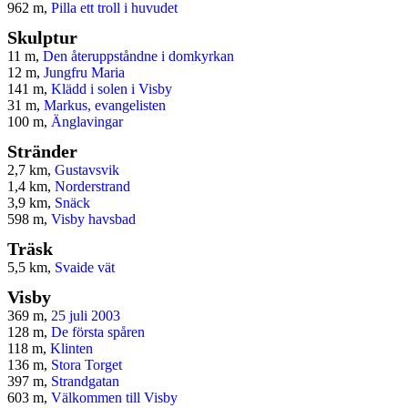
962 m,
Pilla ett troll i huvudet
Skulptur
11 m,
Den återuppståndne i domkyrkan
12 m,
Jungfru Maria
141 m,
Klädd i solen i Visby
31 m,
Markus, evangelisten
100 m,
Änglavingar
Stränder
2,7 km,
Gustavsvik
1,4 km,
Norderstrand
3,9 km,
Snäck
598 m,
Visby havsbad
Träsk
5,5 km,
Svaide vät
Visby
369 m,
25 juli 2003
128 m,
De första spåren
118 m,
Klinten
136 m,
Stora Torget
397 m,
Strandgatan
603 m,
Välkommen till Visby