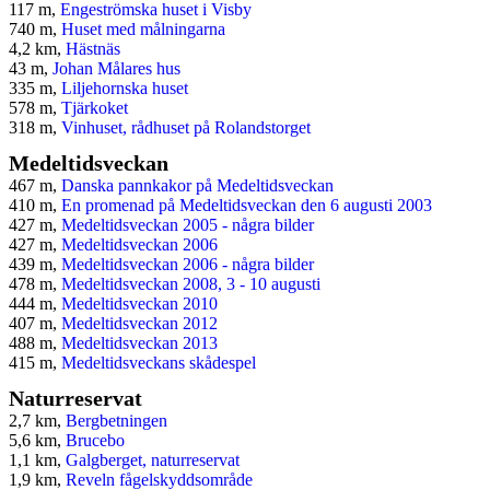
117 m,
Engeströmska huset i Visby
740 m,
Huset med målningarna
4,2 km,
Hästnäs
43 m,
Johan Målares hus
335 m,
Liljehornska huset
578 m,
Tjärkoket
318 m,
Vinhuset, rådhuset på Rolandstorget
Medeltidsveckan
467 m,
Danska pannkakor på Medeltidsveckan
410 m,
En promenad på Medeltidsveckan den 6 augusti 2003
427 m,
Medeltidsveckan 2005 - några bilder
427 m,
Medeltidsveckan 2006
439 m,
Medeltidsveckan 2006 - några bilder
478 m,
Medeltidsveckan 2008, 3 - 10 augusti
444 m,
Medeltidsveckan 2010
407 m,
Medeltidsveckan 2012
488 m,
Medeltidsveckan 2013
415 m,
Medeltidsveckans skådespel
Naturreservat
2,7 km,
Bergbetningen
5,6 km,
Brucebo
1,1 km,
Galgberget, naturreservat
1,9 km,
Reveln fågelskyddsområde