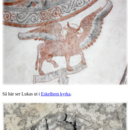
Så här ser Lukas ut i
Eskelhem kyrka
.