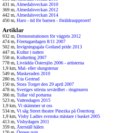
431 m,
Almedalsveckan 2010
369 m,
Almedalsveckan 2012
442 m,
Almedalsveckan 2014
450 m,
Haro - tid för barnen - föräldraupproret!
Artiklar
932 m,
Demonstrationen för vägpris 2012
474 m,
Företagardagen 8/11 2007
502 m,
Invigningsgala Gotland pride 2013
447 m,
Kultur i natten
558 m,
Kulturting 2007
778 m,
Livrädda Östersjön 2006 - artisterna
1,9 km,
Mal- eller slungstenar
549 m,
Maskeraden 2010
280 m,
S:ta Gertrud
150 m,
Stora Torget den 29 april 2007
478 m,
Sveriges största sevärdhet - ringmuren
366 m,
Tullar vid portarna
523 m,
Vattendagen 2015
1,9 km,
Vi skämmer ut oss
534 m,
Vi såg Street theatre Pinezka på Östertorg
1,9 km,
Visby Ladies svenska mästare i basket 2005
413 m,
Visbydagen 2011
359 m,
Återställ hålen
176 m,
Öppen ruin