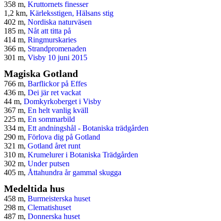
358 m,
Kruttornets finesser
1,2 km,
Kärleksstigen, Hälsans stig
402 m,
Nordiska naturväsen
185 m,
Nåt att titta på
414 m,
Ringmurskaries
366 m,
Strandpromenaden
301 m,
Visby 10 juni 2015
Magiska Gotland
766 m,
Barflickor på Effes
436 m,
Dei jär ret vackat
44 m,
Domkyrkoberget i Visby
367 m,
En helt vanlig kväll
225 m,
En sommarbild
334 m,
Ett andningshål - Botaniska trädgården
290 m,
Förlova dig på Gotland
321 m,
Gotland året runt
310 m,
Krumelurer i Botaniska Trädgården
302 m,
Under putsen
405 m,
Åttahundra år gammal skugga
Medeltida hus
458 m,
Burmeisterska huset
298 m,
Clematishuset
487 m,
Donnerska huset