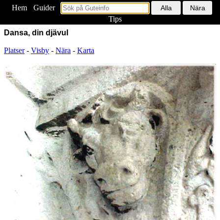
Hem
<
Guider
Tips
Dansa, din djävul
Platser
-
Visby
-
Nära
-
Karta