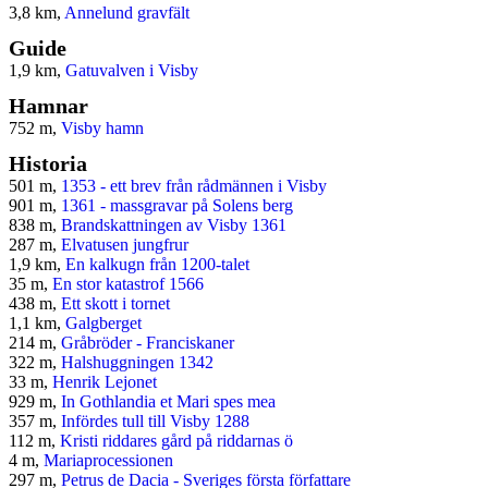
3,8 km,
Annelund gravfält
Guide
1,9 km,
Gatuvalven i Visby
Hamnar
752 m,
Visby hamn
Historia
501 m,
1353 - ett brev från rådmännen i Visby
901 m,
1361 - massgravar på Solens berg
838 m,
Brandskattningen av Visby 1361
287 m,
Elvatusen jungfrur
1,9 km,
En kalkugn från 1200-talet
35 m,
En stor katastrof 1566
438 m,
Ett skott i tornet
1,1 km,
Galgberget
214 m,
Gråbröder - Franciskaner
322 m,
Halshuggningen 1342
33 m,
Henrik Lejonet
929 m,
In Gothlandia et Mari spes mea
357 m,
Infördes tull till Visby 1288
112 m,
Kristi riddares gård på riddarnas ö
4 m,
Mariaprocessionen
297 m,
Petrus de Dacia - Sveriges första författare