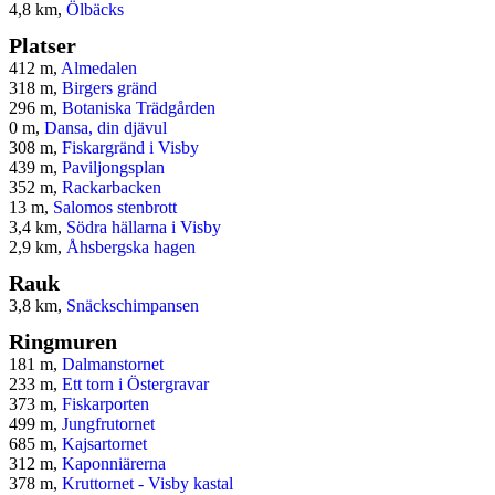
4,8 km,
Ölbäcks
Platser
412 m,
Almedalen
318 m,
Birgers gränd
296 m,
Botaniska Trädgården
0 m,
Dansa, din djävul
308 m,
Fiskargränd i Visby
439 m,
Paviljongsplan
352 m,
Rackarbacken
13 m,
Salomos stenbrott
3,4 km,
Södra hällarna i Visby
2,9 km,
Åhsbergska hagen
Rauk
3,8 km,
Snäckschimpansen
Ringmuren
181 m,
Dalmanstornet
233 m,
Ett torn i Östergravar
373 m,
Fiskarporten
499 m,
Jungfrutornet
685 m,
Kajsartornet
312 m,
Kaponniärerna
378 m,
Kruttornet - Visby kastal