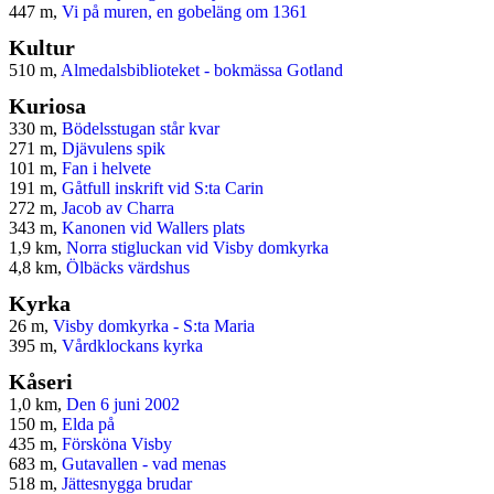
447 m,
Vi på muren, en gobeläng om 1361
Kultur
510 m,
Almedalsbiblioteket - bokmässa Gotland
Kuriosa
330 m,
Bödelsstugan står kvar
271 m,
Djävulens spik
101 m,
Fan i helvete
191 m,
Gåtfull inskrift vid S:ta Carin
272 m,
Jacob av Charra
343 m,
Kanonen vid Wallers plats
1,9 km,
Norra stigluckan vid Visby domkyrka
4,8 km,
Ölbäcks värdshus
Kyrka
26 m,
Visby domkyrka - S:ta Maria
395 m,
Vårdklockans kyrka
Kåseri
1,0 km,
Den 6 juni 2002
150 m,
Elda på
435 m,
Försköna Visby
683 m,
Gutavallen - vad menas
518 m,
Jättesnygga brudar