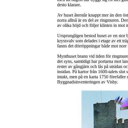
desto klarare.
Av huset återstår knappt mer än den ös
norra alltså är en del av ringmuren. Den
av olika höjd och följer klinten in mot 
Ursprungligen bestod huset av en stor
kryssvalv som delades i etage av ett tr
fanns det dörröppningar både mot norr 
Mynthuset brann vid tiden för ringmuren
det syns, samtidigt har portarna mot lan
rester av gångjärn och lås på utsidan o
insidan. På kartor från 1600-talets slut
intakt, men på en karta 1750 förefaller d
Byggnadsinventeringen av Visby.