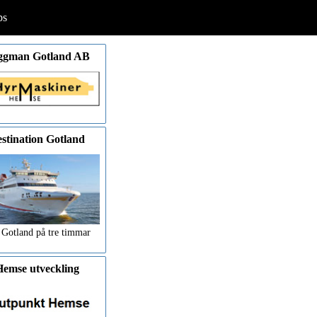
ps
ggman Gotland AB
stination Gotland
 Gotland på tre timmar
emse utveckling