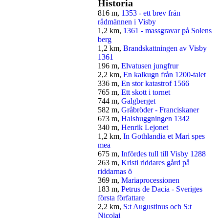
Historia
816 m,
1353 - ett brev från
rådmännen i Visby
1,2 km,
1361 - massgravar på Solens
berg
1,2 km,
Brandskattningen av Visby
1361
196 m,
Elvatusen jungfrur
2,2 km,
En kalkugn från 1200-talet
336 m,
En stor katastrof 1566
765 m,
Ett skott i tornet
744 m,
Galgberget
582 m,
Gråbröder - Franciskaner
673 m,
Halshuggningen 1342
340 m,
Henrik Lejonet
1,2 km,
In Gothlandia et Mari spes
mea
675 m,
Infördes tull till Visby 1288
263 m,
Kristi riddares gård på
riddarnas ö
369 m,
Mariaprocessionen
183 m,
Petrus de Dacia - Sveriges
första författare
2,2 km,
S:t Augustinus och S:t
Nicolai