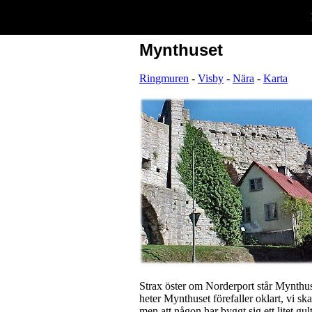
Mynthuset
Ringmuren
-
Visby
-
Nära
-
Karta
Strax öster om Norderport står Mynthus
heter Mynthuset förefaller oklart, vi ska
men att någon har byggt sig ett litet gu