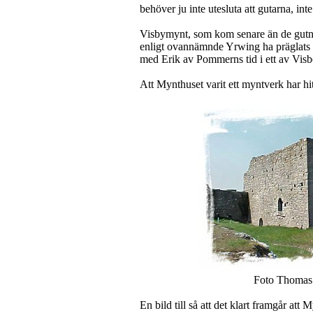
behöver ju inte utesluta att gutarna, in
Visbymynt, som kom senare än de gutni
enligt ovannämnde Yrwing ha präglats i
med Erik av Pommerns tid i ett av Visbo
Att Mynthuset varit ett myntverk har hit
Foto Thomas
En bild till så att det klart framgår att