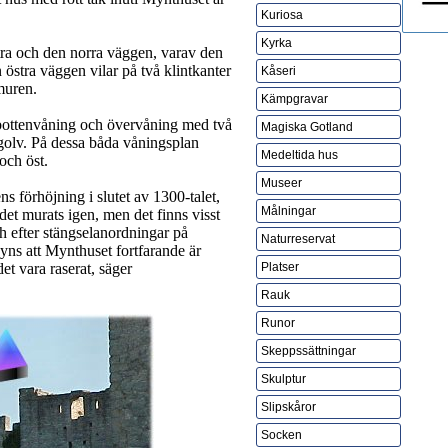
Kuriosa
Kyrka
tra och den norra väggen, varav den
 östra väggen vilar på två klintkanter
Kåseri
muren.
Kämpgravar
 bottenvåning och övervåning med två
Magiska Gotland
ägolv. På dessa båda våningsplan
Medeltida hus
och öst.
Museer
s förhöjning i slutet av 1300-talet,
Målningar
det murats igen, men det finns visst
ch efter stängselanordningar på
Naturreservat
 syns att Mynthuset fortfarande är
et vara raserat, säger
Platser
Rauk
Runor
Skeppssättningar
Skulptur
Slipskåror
Socken