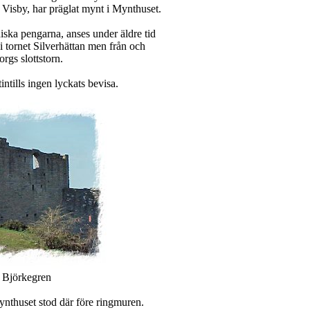
te Visby, har präglat mynt i Mynthuset.
ska pengarna, anses under äldre tid
 tornet Silverhättan men från och
rgs slottstorn.
intills ingen lyckats bevisa.
 Björkegren
 Mynthuset stod där före ringmuren.