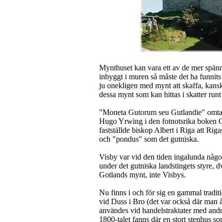
Mynthuset kan vara ett av de mer spänn
inbyggt i muren så måste det ha funnit
ju onekligen med mynt att skaffa, kansk
dessa mynt som kan hittas i skatter runt
"Moneta Gutorum seu Gutlandie" omtala
Hugo Yrwing i den fotnotsrika boken G
fastställde biskop Albert i Riga att Ri
och "pondus" som det gutniska.
Visby var vid den tiden ingalunda någo
under det gutniska landstingets styre, 
Gotlands mynt, inte Visbys.
Nu finns i och för sig en gammal tradit
vid Duss i Bro (det var också där man å
användes vid handelstraktater med andr
1800-talet fanns där en stort stenhus 