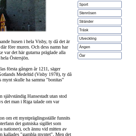
Sport
Stenrösen
Stränder
Träsk
Utveckling
ande husen i hela Visby, ty då det är
s där före muren. Och dess namn har
Ängen
e var det här gutarna präglade alla
Öar
 hela Östersjön.
s första gången år 1211, säger
otlands Medeltid (Visby 1978), ty då
gas mynt skulle ha samma "bonitas"
n självständig Hansestadt utan stod
dvs det man i Riga talade om var
ion om ett myntpräglingsställe funnits
terfann det gutniska sigillet som
a nationer), och ännu vid mitten av
som kallades "gambla myntet". Men det