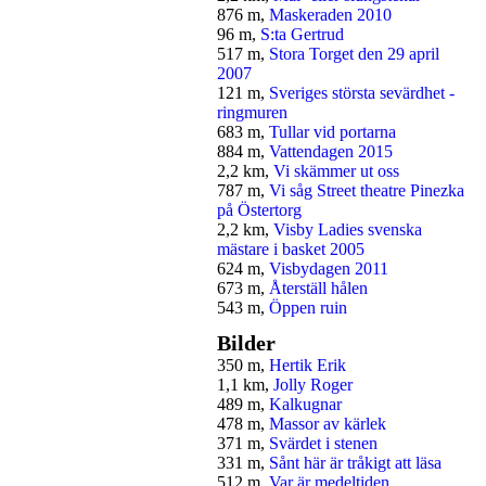
876 m,
Maskeraden 2010
96 m,
S:ta Gertrud
517 m,
Stora Torget den 29 april
2007
121 m,
Sveriges största sevärdhet -
ringmuren
683 m,
Tullar vid portarna
884 m,
Vattendagen 2015
2,2 km,
Vi skämmer ut oss
787 m,
Vi såg Street theatre Pinezka
på Östertorg
2,2 km,
Visby Ladies svenska
mästare i basket 2005
624 m,
Visbydagen 2011
673 m,
Återställ hålen
543 m,
Öppen ruin
Bilder
350 m,
Hertik Erik
1,1 km,
Jolly Roger
489 m,
Kalkugnar
478 m,
Massor av kärlek
371 m,
Svärdet i stenen
331 m,
Sånt här är tråkigt att läsa
512 m,
Var är medeltiden