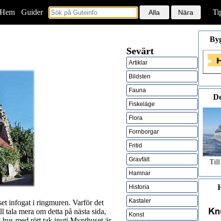
Hem
<
Guider
Ti
By
Sevärt
Artiklar
Bildsten
Fauna
De
Fiskeläge
Flora
Fornborgar
Fritid
Gravfält
Till
Hamnar
H
Historia
Kastaler
et infogat i ringmuren. Varför det
ll tala mera om detta på nästa sida,
Konst
lt hus med rött tak inuti Mynthuset är