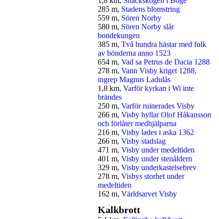
1,8 km,
Snäckskogen i Boge
285 m,
Stadens blomstring
559 m,
Sören Norby
580 m,
Sören Norby slår
bondekungen
385 m,
Två hundra hästar med folk
av bönderna anno 1523
654 m,
Vad sa Petrus de Dacia 1288
278 m,
Vann Visby kriget 1288,
ingrep Magnus Ladulås
1,8 km,
Varför kyrkan i Wi inte
brändes
250 m,
Varför ruinerades Visby
266 m,
Visby hyllar Olof Håkansson
och förlåter medhjälparna
216 m,
Visby lades i aska 1362
266 m,
Visby stadslag
471 m,
Visby under medeltiden
401 m,
Visby under stenåldern
329 m,
Visby underkastelsebrev
278 m,
Visbys storhet under
medeltiden
162 m,
Världsarvet Visby
Kalkbrott