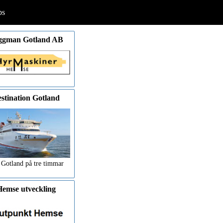
ps
ggman Gotland AB
stination Gotland
 Gotland på tre timmar
emse utveckling