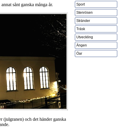
 annat sånt ganska många år.
Sport
Stenrösen
Stränder
Träsk
Utveckling
Ängen
Öar
er (julgranen) och det händer ganska
ande.