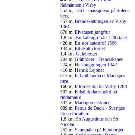
rådmännen i Visby
552 m,
1361 - massgravar på Solens
berg
457 m,
Brandskattningen av Visby
1361
678 m,
Elvatusen jungfrur
1,8 km,
En kalkugn från 1200-talet
420 m,
En stor katastrof 1566
134 m,
Ett skott i tornet
1,4 km,
Galgberget
204 m,
Gråbröder - Franciskaner
274 m,
Halshuggningen 1342
416 m,
Henrik Lejonet
613 m,
In Gothlandia et Mari spes
mea
160 m,
Infördes tull till Visby 1288
507 m,
Kristi riddares gård på
riddarnas ö
392 m,
Mariaprocessionen
689 m,
Petrus de Dacia - Sveriges
första författare
1,8 km,
S:t Augustinus och S:t
Nicolai
252 m,
Skampålen på Klinttorget