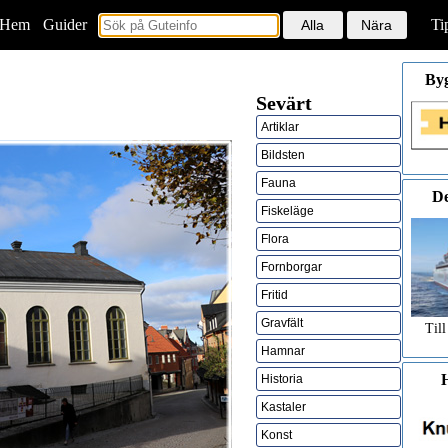
Hem
<
Guider
Ti
By
Sevärt
Artiklar
Bildsten
Fauna
De
Fiskeläge
Flora
Fornborgar
Fritid
Gravfält
Till
Hamnar
H
Historia
Kastaler
Konst