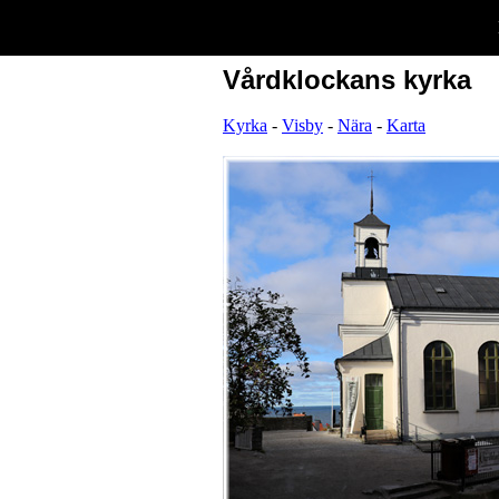
Vårdklockans kyrka
Kyrka
-
Visby
-
Nära
-
Karta