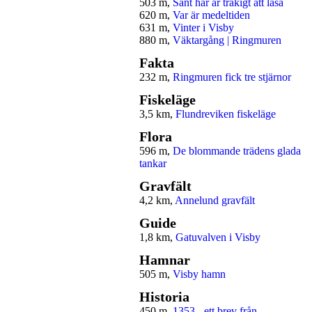
503 m,
Sånt här är tråkigt att läsa
620 m,
Var är medeltiden
631 m,
Vinter i Visby
880 m,
Väktargång | Ringmuren
Fakta
232 m,
Ringmuren fick tre stjärnor
Fiskeläge
3,5 km,
Flundreviken fiskeläge
Flora
596 m,
De blommande trädens glada
tankar
Gravfält
4,2 km,
Annelund gravfält
Guide
1,8 km,
Gatuvalven i Visby
Hamnar
505 m,
Visby hamn
Historia
450 m,
1353 - ett brev från