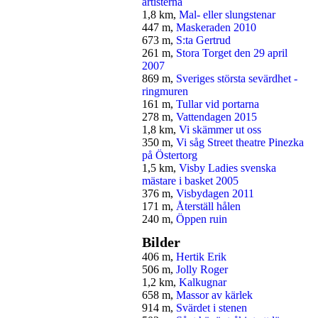
artisterna
1,8 km,
Mal- eller slungstenar
447 m,
Maskeraden 2010
673 m,
S:ta Gertrud
261 m,
Stora Torget den 29 april
2007
869 m,
Sveriges största sevärdhet -
ringmuren
161 m,
Tullar vid portarna
278 m,
Vattendagen 2015
1,8 km,
Vi skämmer ut oss
350 m,
Vi såg Street theatre Pinezka
på Östertorg
1,5 km,
Visby Ladies svenska
mästare i basket 2005
376 m,
Visbydagen 2011
171 m,
Återställ hålen
240 m,
Öppen ruin
Bilder
406 m,
Hertik Erik
506 m,
Jolly Roger
1,2 km,
Kalkugnar
658 m,
Massor av kärlek
914 m,
Svärdet i stenen