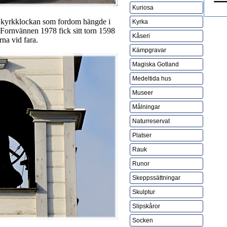
Kuriosa
r kyrkklockan som fordom hängde i
Kyrka
 Fornvännen 1978 fick sitt torn 1598
Kåseri
rna vid fara.
Kämpgravar
Magiska Gotland
Medeltida hus
Museer
Målningar
Naturreservat
Platser
Rauk
Runor
Skeppssättningar
Skulptur
Slipskåror
Socken