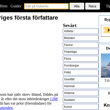
Hem
<
Guider
Ti
iges första författare
By
Sevärt
Artiklar
Bildsten
Fauna
De
Fiskeläge
Flora
Fornborgar
Fritid
Gravfält
Till
Hamnar
H
Historia
 som han själv skrev ibland, föddes på
år efter det stora inbördeskriget
1288
Kastaler
å han var prior (föreståndare) för
Konst
anorden
.