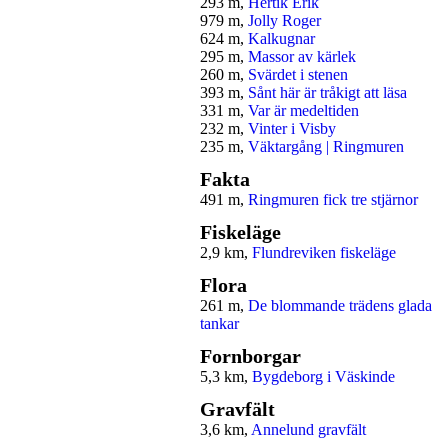
293 m,
Hertik Erik
979 m,
Jolly Roger
624 m,
Kalkugnar
295 m,
Massor av kärlek
260 m,
Svärdet i stenen
393 m,
Sånt här är tråkigt att läsa
331 m,
Var är medeltiden
232 m,
Vinter i Visby
235 m,
Väktargång | Ringmuren
Fakta
491 m,
Ringmuren fick tre stjärnor
Fiskeläge
2,9 km,
Flundreviken fiskeläge
Flora
261 m,
De blommande trädens glada
tankar
Fornborgar
5,3 km,
Bygdeborg i Väskinde
Gravfält
3,6 km,
Annelund gravfält