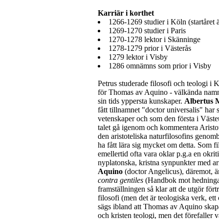
Karriär i korthet
1266-1269 studier i Köln (startåret ä
1269-1270 studier i Paris
1270-1278 lektor i Skänninge
1278-1279 prior i Västerås
1279 lektor i Visby
1286 omnämns som prior i Visby
Petrus studerade filosofi och teologi i
för Thomas av Aquino - välkända namn b
sin tids yppersta kunskaper.
Albertus 
fått tillnamnet "doctor universalis" har s
vetenskaper och som den första i Väste
talet gå igenom och kommentera Aristotel
den aristoteliska naturfilosofins genomb
ha fått lära sig mycket om detta. Som 
emellertid ofta vara oklar p.g.a en okri
nyplatonska, kristna synpunkter med ar
Aquino
(doctor Angelicus), däremot, är
contra gentiles
(Handbok mot hedninga
framställningen så klar att de utgör förtr
filosofi (men det är teologiska verk, ett
sägs ibland att Thomas av Aquino skapad
och kristen teologi, men det förefaller