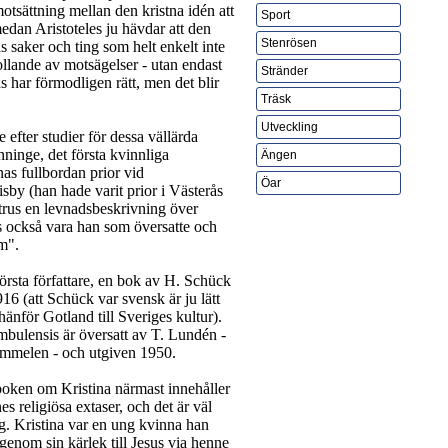
otsättning mellan den kristna idén att
Sport
edan Aristoteles ju hävdar att den
Stenrösen
ns saker och ting som helt enkelt inte
rollande av motsägelser - utan endast
Stränder
 har förmodligen rätt, men det blir
Träsk
Utveckling
 efter studier för dessa vällärda
nninge, det första kvinnliga
Ängen
nas fullbordan prior vid
Öar
sby (han hade varit prior i Västerås
etrus en levnadsbeskrivning över
s också vara han som översatte och
m".
örsta författare, en bok av H. Schück
916 (att Schück var svensk är ju lätt
hänför Gotland till Sveriges kultur).
bulensis är översatt av T. Lundén -
ommelen - och utgiven 1950.
 boken om Kristina närmast innehåller
s religiösa extaser, och det är väl
g. Kristina var en ung kvinna han
genom sin kärlek till Jesus via henne