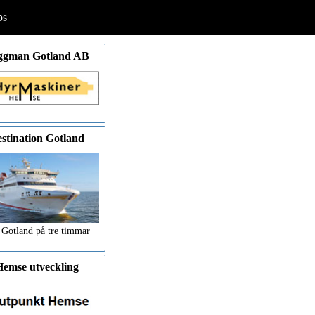
ps
ggman Gotland AB
stination Gotland
 Gotland på tre timmar
emse utveckling