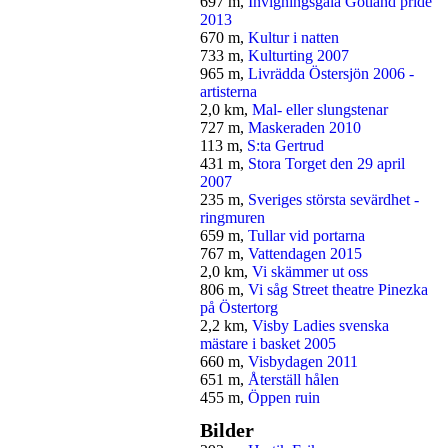
697 m,
Invigningsgala Gotland pride
2013
670 m,
Kultur i natten
733 m,
Kulturting 2007
965 m,
Livrädda Östersjön 2006 -
artisterna
2,0 km,
Mal- eller slungstenar
727 m,
Maskeraden 2010
113 m,
S:ta Gertrud
431 m,
Stora Torget den 29 april
2007
235 m,
Sveriges största sevärdhet -
ringmuren
659 m,
Tullar vid portarna
767 m,
Vattendagen 2015
2,0 km,
Vi skämmer ut oss
806 m,
Vi såg Street theatre Pinezka
på Östertorg
2,2 km,
Visby Ladies svenska
mästare i basket 2005
660 m,
Visbydagen 2011
651 m,
Återställ hålen
455 m,
Öppen ruin
Bilder