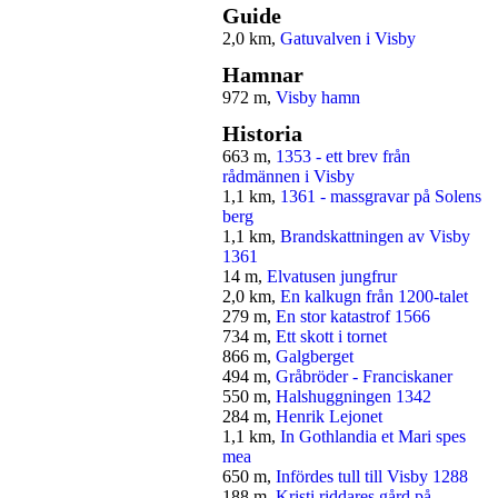
Guide
2,0 km,
Gatuvalven i Visby
Hamnar
972 m,
Visby hamn
Historia
663 m,
1353 - ett brev från
rådmännen i Visby
1,1 km,
1361 - massgravar på Solens
berg
1,1 km,
Brandskattningen av Visby
1361
14 m,
Elvatusen jungfrur
2,0 km,
En kalkugn från 1200-talet
279 m,
En stor katastrof 1566
734 m,
Ett skott i tornet
866 m,
Galgberget
494 m,
Gråbröder - Franciskaner
550 m,
Halshuggningen 1342
284 m,
Henrik Lejonet
1,1 km,
In Gothlandia et Mari spes
mea
650 m,
Infördes tull till Visby 1288
188 m,
Kristi riddares gård på