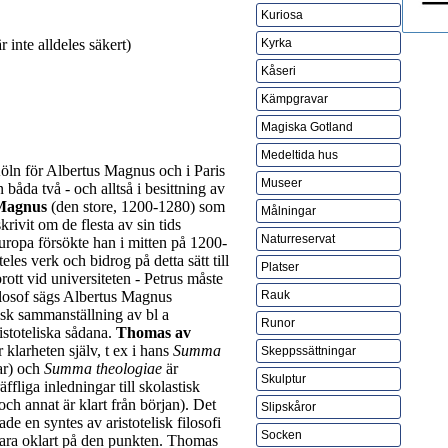
Kuriosa
r inte alldeles säkert)
Kyrka
Kåseri
Kämpgravar
Magiska Gotland
Medeltida hus
 Köln för Albertus Magnus och i Paris
Museer
åda två - och alltså i besittning av
Magnus
(den store, 1200-1280) som
Målningar
krivit om de flesta av sin tids
Naturreservat
uropa försökte han i mitten på 1200-
es verk och bidrog på detta sätt till
Platser
rott vid universiteten - Petrus måste
filosof sägs Albertus Magnus
Rauk
tisk sammanställning av bl a
Runor
istoteliska sådana.
Thomas av
 klarheten själv, t ex i hans
Summa
Skeppssättningar
r) och
Summa theologiae
är
Skulptur
äffliga inledningar till skolastisk
 och annat är klart från början). Det
Slipskåror
e en syntes av aristotelisk filosofi
Socken
 vara oklart på den punkten. Thomas