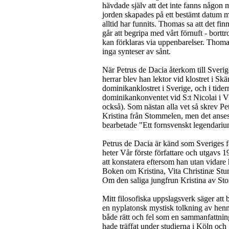
hävdade själv att det inte fanns någon m
jorden skapades på ett bestämt datum m
alltid har funnits. Thomas sa att det fin
går att begripa med vårt förnuft - bortt
kan förklaras via uppenbarelser. Thomas
inga synteser av sånt.
När Petrus de Dacia återkom till Sverige
herrar blev han lektor vid klostret i Skä
dominikanklostret i Sverige, och i tider
dominikankonventet vid S:t Nicolai i Vi
också). Som nästan alla vet så skrev P
Kristina från Stommelen, men det anse
bearbetade "Ett fornsvenskt legendariu
Petrus de Dacia är känd som Sveriges f
heter Vår förste författare och utgavs 1
att konstatera eftersom han utan vidare 
Boken om Kristina, Vita Christinæ Stum
Om den saliga jungfrun Kristina av St
Mitt filosofiska uppslagsverk säger att
en nyplatonsk mystisk tolkning av henne
både rätt och fel som en sammanfattnin
hade träffat under studierna i Köln och 