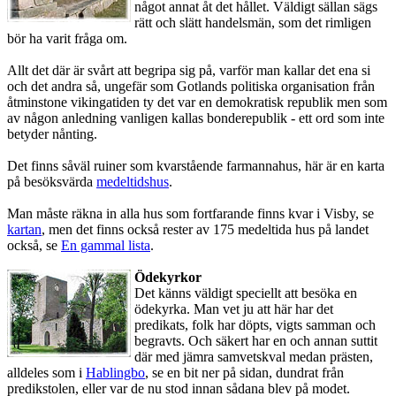
något annat åt det hållet. Väldigt sällan sägs
rätt och slätt handelsmän, som det rimligen
bör ha varit fråga om.
Allt det där är svårt att begripa sig på, varför man kallar det ena si
och det andra så, ungefär som Gotlands politiska organisation från
åtminstone vikingatiden ty det var en demokratisk republik men som
av någon anledning vanligen kallas bonderepublik - ett ord som inte
betyder nånting.
Det finns såväl ruiner som kvarstående farmannahus, här är en karta
på besöksvärda
medeltidshus
.
Man måste räkna in alla hus som fortfarande finns kvar i Visby, se
kartan
, men det finns också rester av 175 medeltida hus på landet
också, se
En gammal lista
.
Ödekyrkor
Det känns väldigt speciellt att besöka en
ödekyrka. Man vet ju att här har det
predikats, folk har döpts, vigts samman och
begravts. Och säkert har en och annan suttit
där med jämra samvetskval medan prästen,
alldeles som i
Hablingbo
, se en bit ner på sidan, dundrat från
predikstolen, eller var de nu stod innan sådana blev på modet.