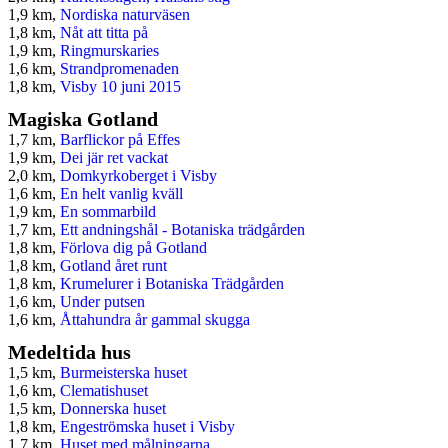
1,9 km,
Nordiska naturväsen
1,8 km,
Nåt att titta på
1,9 km,
Ringmurskaries
1,6 km,
Strandpromenaden
1,8 km,
Visby 10 juni 2015
Magiska Gotland
1,7 km,
Barflickor på Effes
1,9 km,
Dei jär ret vackat
2,0 km,
Domkyrkoberget i Visby
1,6 km,
En helt vanlig kväll
1,9 km,
En sommarbild
1,7 km,
Ett andningshål - Botaniska trädgården
1,8 km,
Förlova dig på Gotland
1,8 km,
Gotland året runt
1,8 km,
Krumelurer i Botaniska Trädgården
1,6 km,
Under putsen
1,6 km,
Åttahundra år gammal skugga
Medeltida hus
1,5 km,
Burmeisterska huset
1,6 km,
Clematishuset
1,5 km,
Donnerska huset
1,8 km,
Engeströmska huset i Visby
1,7 km,
Huset med målningarna