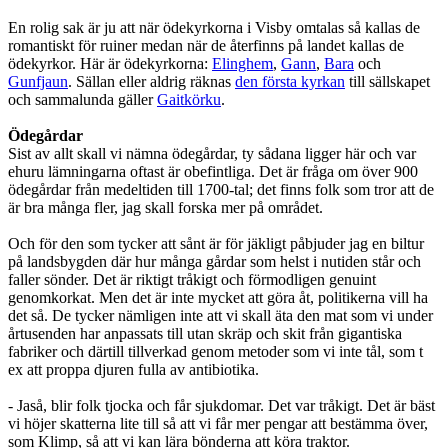
En rolig sak är ju att när ödekyrkorna i Visby omtalas så kallas de
romantiskt för ruiner medan när de återfinns på landet kallas de
ödekyrkor. Här är ödekyrkorna:
Elinghem
,
Gann
,
Bara
och
Gunfjaun
. Sällan eller aldrig räknas
den första kyrkan
till sällskapet
och sammalunda gäller
Gaitkörku
.
Ödegårdar
Sist av allt skall vi nämna ödegårdar, ty sådana ligger här och var
ehuru lämningarna oftast är obefintliga. Det är fråga om över 900
ödegårdar från medeltiden till 1700-tal; det finns folk som tror att de
är bra många fler, jag skall forska mer på området.
Och för den som tycker att sånt är för jäkligt påbjuder jag en biltur
på landsbygden där hur många gårdar som helst i nutiden står och
faller sönder. Det är riktigt tråkigt och förmodligen genuint
genomkorkat. Men det är inte mycket att göra åt, politikerna vill ha
det så. De tycker nämligen inte att vi skall äta den mat som vi under
årtusenden har anpassats till utan skräp och skit från gigantiska
fabriker och därtill tillverkad genom metoder som vi inte tål, som t
ex att proppa djuren fulla av antibiotika.
- Jaså, blir folk tjocka och får sjukdomar. Det var tråkigt. Det är bäst
vi höjer skatterna lite till så att vi får mer pengar att bestämma över,
som Klimp, så att vi kan lära bönderna att köra traktor.