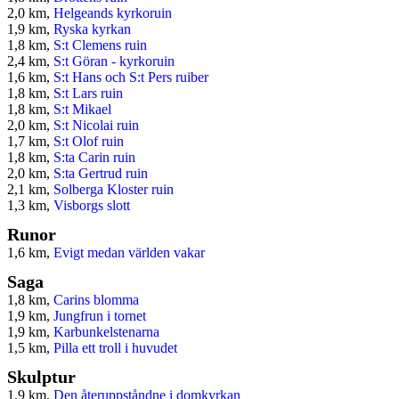
2,0 km,
Helgeands kyrkoruin
1,9 km,
Ryska kyrkan
1,8 km,
S:t Clemens ruin
2,4 km,
S:t Göran - kyrkoruin
1,6 km,
S:t Hans och S:t Pers ruiber
1,8 km,
S:t Lars ruin
1,8 km,
S:t Mikael
2,0 km,
S:t Nicolai ruin
1,7 km,
S:t Olof ruin
1,8 km,
S:ta Carin ruin
2,0 km,
S:ta Gertrud ruin
2,1 km,
Solberga Kloster ruin
1,3 km,
Visborgs slott
Runor
1,6 km,
Evigt medan världen vakar
Saga
1,8 km,
Carins blomma
1,9 km,
Jungfrun i tornet
1,9 km,
Karbunkelstenarna
1,5 km,
Pilla ett troll i huvudet
Skulptur
1,9 km,
Den återuppståndne i domkyrkan