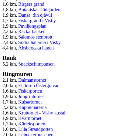
1,6 km,
Birgers gränd
1,8 km,
Botaniska Trädgården
1,9 km,
Dansa, din djävul
1,7 km,
Fiskargränd i Visby
1,9 km,
Paviljongsplan
2,2 km,
Rackarbacken
1,9 km,
Salomos stenbrott
2,4 km,
Södra hällarna i Visby
4,4 km,
Åhsbergska hagen
Rauk
5,2 km,
Snäckschimpansen
Ringmuren
2,1 km,
Dalmanstornet
2,0 km,
Ett torn i Östergravar
1,6 km,
Fiskarporten
1,9 km,
Jungfrutornet
1,7 km,
Kajsartornet
2,2 km,
Kaponniärerna
1,6 km,
Kruttornet - Visby kastal
1,9 km,
Kvarntornet
1,7 km,
Kärleksporten
1,6 km,
Lilla Strandporten
2,0 km,
Lübeckerbräschen