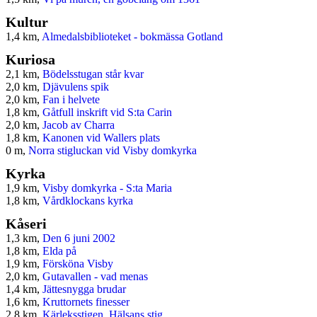
Kultur
1,4 km,
Almedalsbiblioteket - bokmässa Gotland
Kuriosa
2,1 km,
Bödelsstugan står kvar
2,0 km,
Djävulens spik
2,0 km,
Fan i helvete
1,8 km,
Gåtfull inskrift vid S:ta Carin
2,0 km,
Jacob av Charra
1,8 km,
Kanonen vid Wallers plats
0 m,
Norra stigluckan vid Visby domkyrka
Kyrka
1,9 km,
Visby domkyrka - S:ta Maria
1,8 km,
Vårdklockans kyrka
Kåseri
1,3 km,
Den 6 juni 2002
1,8 km,
Elda på
1,9 km,
Försköna Visby
2,0 km,
Gutavallen - vad menas
1,4 km,
Jättesnygga brudar
1,6 km,
Kruttornets finesser
2,8 km,
Kärleksstigen, Hälsans stig