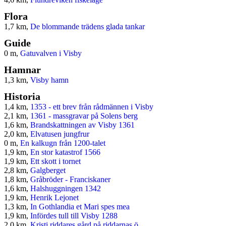
Flora
1,7 km,
De blommande trädens glada tankar
Guide
0 m,
Gatuvalven i Visby
Hamnar
1,3 km,
Visby hamn
Historia
1,4 km,
1353 - ett brev från rådmännen i Visby
2,1 km,
1361 - massgravar på Solens berg
1,6 km,
Brandskattningen av Visby 1361
2,0 km,
Elvatusen jungfrur
0 m,
En kalkugn från 1200-talet
1,9 km,
En stor katastrof 1566
1,9 km,
Ett skott i tornet
2,8 km,
Galgberget
1,8 km,
Gråbröder - Franciskaner
1,6 km,
Halshuggningen 1342
1,9 km,
Henrik Lejonet
1,3 km,
In Gothlandia et Mari spes mea
1,9 km,
Infördes tull till Visby 1288
2,0 km,
Kristi riddares gård på riddarnas ö