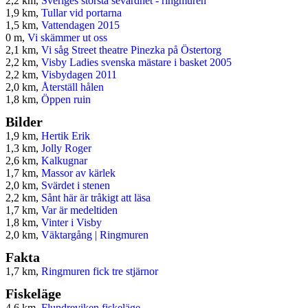
2,2 km,
Sveriges största sevärdhet - ringmuren
1,9 km,
Tullar vid portarna
1,5 km,
Vattendagen 2015
0 m,
Vi skämmer ut oss
2,1 km,
Vi såg Street theatre Pinezka på Östertorg
2,2 km,
Visby Ladies svenska mästare i basket 2005
2,2 km,
Visbydagen 2011
2,0 km,
Återställ hålen
1,8 km,
Öppen ruin
Bilder
1,9 km,
Hertik Erik
1,3 km,
Jolly Roger
2,6 km,
Kalkugnar
1,7 km,
Massor av kärlek
2,0 km,
Svärdet i stenen
2,2 km,
Sånt här är tråkigt att läsa
1,7 km,
Var är medeltiden
1,8 km,
Vinter i Visby
2,0 km,
Väktargång | Ringmuren
Fakta
1,7 km,
Ringmuren fick tre stjärnor
Fiskeläge
4,6 km,
Flundreviken fiskeläge