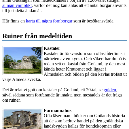
ännu Gutasagan som nedtecknades i början av 1200-talet stadgar
allmän värnplikt
, varför det nog kan antas att ett antal borgar använts
till just detta ändamål.
Här finns en
karta till några fornborgar
som är besökansvärda.
Ruiner från medeltiden
Kastaler
Kastaler är försvarstorn som oftast återfinns i
närheten av en kyrka. Och säkert har du på tv
redan sett en kastal från Gotland, ty den mest
kända heter Kruttornet och ligger i
Almedalen och bilden på den kavlas trofast ut
varje Almedalsvecka.
Det är relativt gott om kastaler på Gotland, ett 20-tal, se
guiden
,
såväl sådana som fortfarande är intakta men mestadels är det fråga
om ruiner.
Farmannahus
Ofta läser man i böcker om Gotlands historia
att de som bedrev handel på den gotländska
landsbygden kallas för bondeköpmän eller