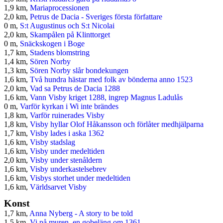
1,9 km,
Mariaprocessionen
2,0 km,
Petrus de Dacia - Sveriges första författare
0 m,
S:t Augustinus och S:t Nicolai
2,0 km,
Skampålen på Klinttorget
0 m,
Snäckskogen i Boge
1,7 km,
Stadens blomstring
1,4 km,
Sören Norby
1,3 km,
Sören Norby slår bondekungen
1,6 km,
Två hundra hästar med folk av bönderna anno 1523
2,0 km,
Vad sa Petrus de Dacia 1288
1,6 km,
Vann Visby kriget 1288, ingrep Magnus Ladulås
0 m,
Varför kyrkan i Wi inte brändes
1,8 km,
Varför ruinerades Visby
1,8 km,
Visby hyllar Olof Håkansson och förlåter medhjälparna
1,7 km,
Visby lades i aska 1362
1,6 km,
Visby stadslag
1,6 km,
Visby under medeltiden
2,0 km,
Visby under stenåldern
1,6 km,
Visby underkastelsebrev
1,6 km,
Visbys storhet under medeltiden
1,6 km,
Världsarvet Visby
Konst
1,7 km,
Anna Nyberg - A story to be told
1,5 km,
Vi på muren, en gobeläng om 1361