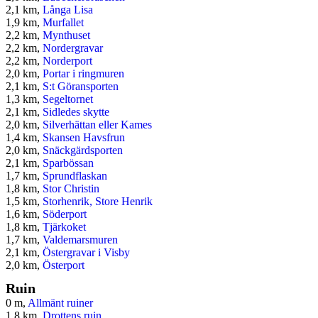
2,1 km,
Långa Lisa
1,9 km,
Murfallet
2,2 km,
Mynthuset
2,2 km,
Nordergravar
2,2 km,
Norderport
2,0 km,
Portar i ringmuren
2,1 km,
S:t Göransporten
1,3 km,
Segeltornet
2,1 km,
Sidledes skytte
2,0 km,
Silverhättan eller Kames
1,4 km,
Skansen Havsfrun
2,0 km,
Snäckgärdsporten
2,1 km,
Sparbössan
1,7 km,
Sprundflaskan
1,8 km,
Stor Christin
1,5 km,
Storhenrik, Store Henrik
1,6 km,
Söderport
1,8 km,
Tjärkoket
1,7 km,
Valdemarsmuren
2,1 km,
Östergravar i Visby
2,0 km,
Österport
Ruin
0 m,
Allmänt ruiner
1,8 km,
Drottens ruin