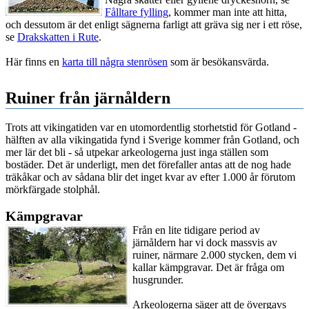
Fålltare fylling
, kommer man inte att hitta,
och dessutom är det enligt sägnerna farligt att gräva sig ner i ett röse,
se
Drakskatten i Rute
.
Här finns en
karta till några stenrösen
som är besökansvärda.
Ruiner från järnåldern
Trots att vikingatiden var en utomordentlig storhetstid för Gotland -
hälften av alla vikingatida fynd i Sverige kommer från Gotland, och
mer lär det bli - så utpekar arkeologerna just inga ställen som
bostäder. Det är underligt, men det förefaller antas att de nog hade
träkåkar och av sådana blir det inget kvar av efter 1.000 år förutom
mörkfärgade stolphål.
Kämpgravar
Från en lite tidigare period av
järnåldern har vi dock massvis av
ruiner, närmare 2.000 stycken, dem vi
kallar kämpgravar. Det är fråga om
husgrunder.
Arkeologerna säger att de övergavs