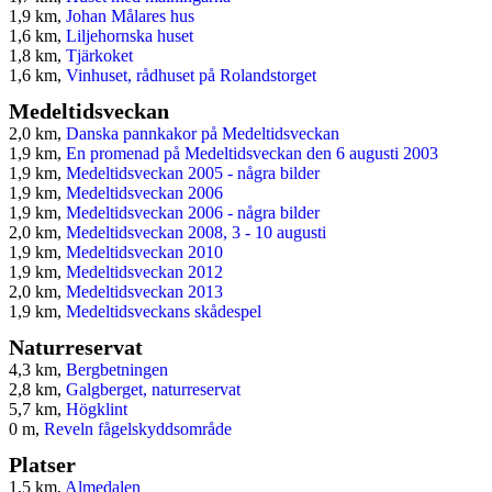
1,9 km,
Johan Målares hus
1,6 km,
Liljehornska huset
1,8 km,
Tjärkoket
1,6 km,
Vinhuset, rådhuset på Rolandstorget
Medeltidsveckan
2,0 km,
Danska pannkakor på Medeltidsveckan
1,9 km,
En promenad på Medeltidsveckan den 6 augusti 2003
1,9 km,
Medeltidsveckan 2005 - några bilder
1,9 km,
Medeltidsveckan 2006
1,9 km,
Medeltidsveckan 2006 - några bilder
2,0 km,
Medeltidsveckan 2008, 3 - 10 augusti
1,9 km,
Medeltidsveckan 2010
1,9 km,
Medeltidsveckan 2012
2,0 km,
Medeltidsveckan 2013
1,9 km,
Medeltidsveckans skådespel
Naturreservat
4,3 km,
Bergbetningen
2,8 km,
Galgberget, naturreservat
5,7 km,
Högklint
0 m,
Reveln fågelskyddsområde
Platser
1,5 km,
Almedalen