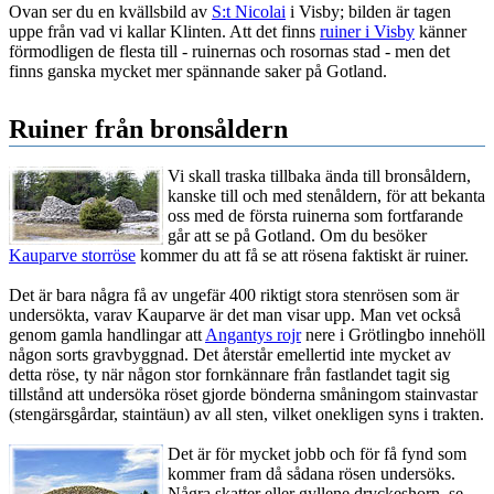
Ovan ser du en kvällsbild av
S:t Nicolai
i Visby; bilden är tagen
uppe från vad vi kallar Klinten. Att det finns
ruiner i Visby
känner
förmodligen de flesta till - ruinernas och rosornas stad - men det
finns ganska mycket mer spännande saker på Gotland.
Ruiner från bronsåldern
Vi skall traska tillbaka ända till bronsåldern,
kanske till och med stenåldern, för att bekanta
oss med de första ruinerna som fortfarande
går att se på Gotland. Om du besöker
Kauparve storröse
kommer du att få se att rösena faktiskt är ruiner.
Det är bara några få av ungefär 400 riktigt stora stenrösen som är
undersökta, varav Kauparve är det man visar upp. Man vet också
genom gamla handlingar att
Angantys rojr
nere i Grötlingbo innehöll
någon sorts gravbyggnad. Det återstår emellertid inte mycket av
detta röse, ty när någon stor fornkännare från fastlandet tagit sig
tillstånd att undersöka röset gjorde bönderna småningom stainvastar
(stengärsgårdar, staintäun) av all sten, vilket onekligen syns i trakten.
Det är för mycket jobb och för få fynd som
kommer fram då sådana rösen undersöks.
Några skatter eller gyllene dryckeshorn, se