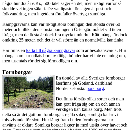
några hundra år e.Kr., 500-talet säger en del, men riktigt varför så
skedde vet ingen säkert. De vanligaste förslagen är pest och
folkvandring, men ingetdera förefaller övertyga samtliga.
Kämpgravarna kan var riktigt stora boningar, den största över 60
meter och tillika den största boningen i Östersjöområdet vid tiden
ifråga, men de flesta är dock bra mycket mindre. Rätt många är dock
omkring 25 meter, och det är väl större än en normalvilla kantänka.
Här finns en
karta till några kämpgravar
som är besökansvärda. Hur
många som har odlats bort av flitiga bönder har vi inte en aning om,
men tusentals rör det sig förmodligen om.
Fornborgar
En tiondel av alla Sveriges fornborgar
återfinns på Gotland, däribland
Nordens största:
þors borg
.
Det finns förstås olika sorter och man
kan gott fråga sig om en och annan
verkligen kan kallas borg. Men trots
detta så är det gott om fornborgar, rejäla saker, somliga kallar vi
missvisande för slott. Hur långt fram i tiden fornborgarna har
använts är oklart. Somliga borgar ligger ju med utsikt över havet och