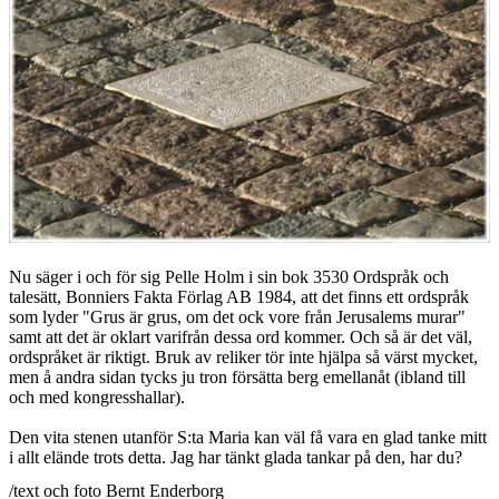
Nu säger i och för sig Pelle Holm i sin bok 3530 Ordspråk och
talesätt, Bonniers Fakta Förlag AB 1984, att det finns ett ordspråk
som lyder "Grus är grus, om det ock vore från Jerusalems murar"
samt att det är oklart varifrån dessa ord kommer. Och så är det väl,
ordspråket är riktigt. Bruk av reliker tör inte hjälpa så värst mycket,
men å andra sidan tycks ju tron försätta berg emellanåt (ibland till
och med kongresshallar).
Den vita stenen utanför S:ta Maria kan väl få vara en glad tanke mitt
i allt elände trots detta. Jag har tänkt glada tankar på den, har du?
/text och foto Bernt Enderborg