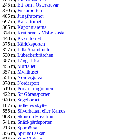
245 m,
Ett torn i Östergravar
370 m,
Fiskarporten
485 m,
Jungfrutornet
697 m,
Kajsartornet
305 m,
Kaponniärerna
374 m,
Kruttornet - Visby kastal
448 m,
Kvarntornet
375 m,
Kärleksporten
357 m,
Lilla Strandporten
530 m,
Lübeckerbräschen
387 m,
Långa Lisa
455 m,
Murfallet
357 m,
Mynthuset
551 m,
Nordergravar
378 m,
Norderport
519 m,
Portar i ringmuren
422 m,
S:t Göransporten
940 m,
Segeltornet
187 m,
Sidledes skytte
555 m,
Silverhättan eller Kames
968 m,
Skansen Havsfrun
541 m,
Snäckgärdsporten
213 m,
Sparbössan
356 m,
Sprundflaskan
615 m,
Stor Christin