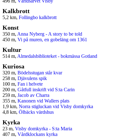
496 m,
Världsarvet Visby
Kalkbrott
5,2 km,
Follingbo kalkbrott
Konst
350 m,
Anna Nyberg - A story to be told
450 m,
Vi på muren, en gobeläng om 1361
Kultur
514 m,
Almedalsbiblioteket - bokmässa Gotland
Kuriosa
320 m,
Bödelsstugan står kvar
258 m,
Djävulens spik
100 m,
Fan i helvete
200 m,
Gåtfull inskrift vid S:ta Carin
259 m,
Jacob av Charra
355 m,
Kanonen vid Wallers plats
1,9 km,
Norra stigluckan vid Visby domkyrka
4,8 km,
Ölbäcks värdshus
Kyrka
23 m,
Visby domkyrka - S:ta Maria
407 m,
Vårdklockans kyrka