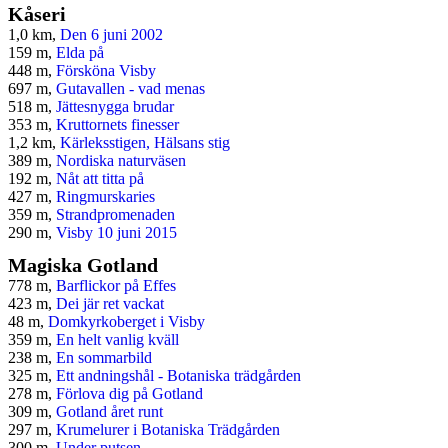
Kåseri
1,0 km,
Den 6 juni 2002
159 m,
Elda på
448 m,
Försköna Visby
697 m,
Gutavallen - vad menas
518 m,
Jättesnygga brudar
353 m,
Kruttornets finesser
1,2 km,
Kärleksstigen, Hälsans stig
389 m,
Nordiska naturväsen
192 m,
Nåt att titta på
427 m,
Ringmurskaries
359 m,
Strandpromenaden
290 m,
Visby 10 juni 2015
Magiska Gotland
778 m,
Barflickor på Effes
423 m,
Dei jär ret vackat
48 m,
Domkyrkoberget i Visby
359 m,
En helt vanlig kväll
238 m,
En sommarbild
325 m,
Ett andningshål - Botaniska trädgården
278 m,
Förlova dig på Gotland
309 m,
Gotland året runt
297 m,
Krumelurer i Botaniska Trädgården
300 m,
Under putsen