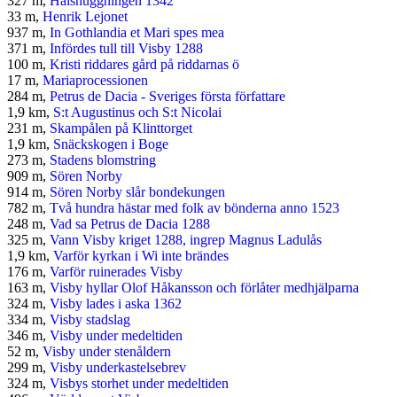
327 m,
Halshuggningen 1342
33 m,
Henrik Lejonet
937 m,
In Gothlandia et Mari spes mea
371 m,
Infördes tull till Visby 1288
100 m,
Kristi riddares gård på riddarnas ö
17 m,
Mariaprocessionen
284 m,
Petrus de Dacia - Sveriges första författare
1,9 km,
S:t Augustinus och S:t Nicolai
231 m,
Skampålen på Klinttorget
1,9 km,
Snäckskogen i Boge
273 m,
Stadens blomstring
909 m,
Sören Norby
914 m,
Sören Norby slår bondekungen
782 m,
Två hundra hästar med folk av bönderna anno 1523
248 m,
Vad sa Petrus de Dacia 1288
325 m,
Vann Visby kriget 1288, ingrep Magnus Ladulås
1,9 km,
Varför kyrkan i Wi inte brändes
176 m,
Varför ruinerades Visby
163 m,
Visby hyllar Olof Håkansson och förlåter medhjälparna
324 m,
Visby lades i aska 1362
334 m,
Visby stadslag
346 m,
Visby under medeltiden
52 m,
Visby under stenåldern
299 m,
Visby underkastelsebrev
324 m,
Visbys storhet under medeltiden