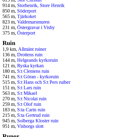
914 m,
Storhenrik, Store Henrik
850 m,
Söderport
565 m,
Tjärkoket
823 m,
Valdemarsmuren
231 m,
Östergravar i Visby
375 m,
Österport
Ruin
1,9 km,
Allmänt ruiner
136 m,
Drottens ruin
144 m,
Helgeands kyrkoruin
121 m,
Ryska kyrkan
180 m,
S:t Clemens ruin
741 m,
S:t Göran - kyrkoruin
515 m,
S:t Hans och S:t Pers ruiber
151 m,
S:t Lars ruin
563 m,
S:t Mikael
270 m,
S:t Nicolai ruin
259 m,
S:t Olof ruin
183 m,
S:ta Carin ruin
215 m,
S:ta Gertrud ruin
945 m,
Solberga Kloster ruin
951 m,
Visborgs slott
Runor