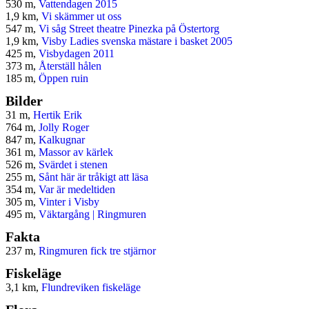
530 m,
Vattendagen 2015
1,9 km,
Vi skämmer ut oss
547 m,
Vi såg Street theatre Pinezka på Östertorg
1,9 km,
Visby Ladies svenska mästare i basket 2005
425 m,
Visbydagen 2011
373 m,
Återställ hålen
185 m,
Öppen ruin
Bilder
31 m,
Hertik Erik
764 m,
Jolly Roger
847 m,
Kalkugnar
361 m,
Massor av kärlek
526 m,
Svärdet i stenen
255 m,
Sånt här är tråkigt att läsa
354 m,
Var är medeltiden
305 m,
Vinter i Visby
495 m,
Väktargång | Ringmuren
Fakta
237 m,
Ringmuren fick tre stjärnor
Fiskeläge
3,1 km,
Flundreviken fiskeläge