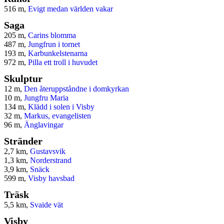
516 m,
Evigt medan världen vakar
Saga
205 m,
Carins blomma
487 m,
Jungfrun i tornet
193 m,
Karbunkelstenarna
972 m,
Pilla ett troll i huvudet
Skulptur
12 m,
Den återuppståndne i domkyrkan
10 m,
Jungfru Maria
134 m,
Klädd i solen i Visby
32 m,
Markus, evangelisten
96 m,
Änglavingar
Stränder
2,7 km,
Gustavsvik
1,3 km,
Norderstrand
3,9 km,
Snäck
599 m,
Visby havsbad
Träsk
5,5 km,
Svaide vät
Visby