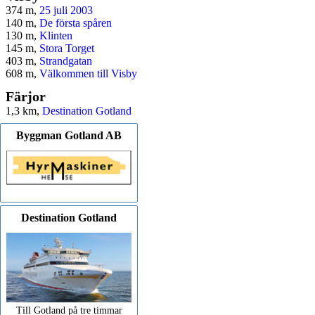
374 m,
25 juli 2003
140 m,
De första spåren
130 m,
Klinten
145 m,
Stora Torget
403 m,
Strandgatan
608 m,
Välkommen till Visby
Färjor
1,3 km,
Destination Gotland
Byggman Gotland AB
Destination Gotland
Till Gotland på tre timmar