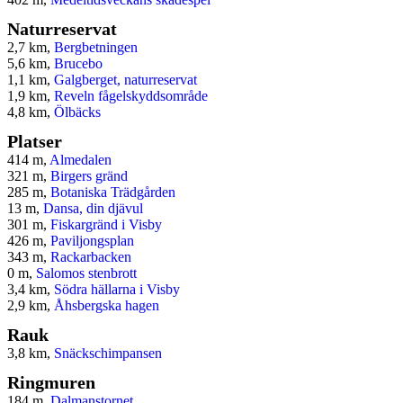
Naturreservat
2,7 km,
Bergbetningen
5,6 km,
Brucebo
1,1 km,
Galgberget, naturreservat
1,9 km,
Reveln fågelskyddsområde
4,8 km,
Ölbäcks
Platser
414 m,
Almedalen
321 m,
Birgers gränd
285 m,
Botaniska Trädgården
13 m,
Dansa, din djävul
301 m,
Fiskargränd i Visby
426 m,
Paviljongsplan
343 m,
Rackarbacken
0 m,
Salomos stenbrott
3,4 km,
Södra hällarna i Visby
2,9 km,
Åhsbergska hagen
Rauk
3,8 km,
Snäckschimpansen
Ringmuren
184 m,
Dalmanstornet