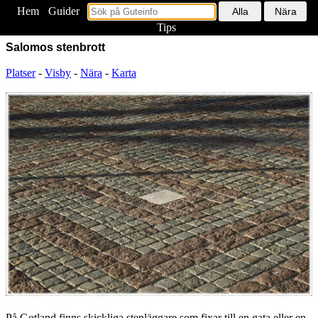
Hem
<
Guider
Tips
Salomos stenbrott
Platser
-
Visby
-
Nära
-
Karta
På Gotland finns skickliga stenläggare som fixar till en gata eller en