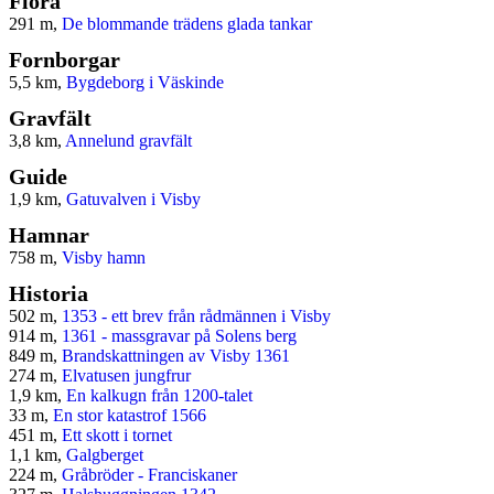
Flora
291 m,
De blommande trädens glada tankar
Fornborgar
5,5 km,
Bygdeborg i Väskinde
Gravfält
3,8 km,
Annelund gravfält
Guide
1,9 km,
Gatuvalven i Visby
Hamnar
758 m,
Visby hamn
Historia
502 m,
1353 - ett brev från rådmännen i Visby
914 m,
1361 - massgravar på Solens berg
849 m,
Brandskattningen av Visby 1361
274 m,
Elvatusen jungfrur
1,9 km,
En kalkugn från 1200-talet
33 m,
En stor katastrof 1566
451 m,
Ett skott i tornet
1,1 km,
Galgberget
224 m,
Gråbröder - Franciskaner