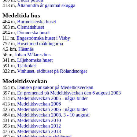
413 m,
Åttahundra år gammal skugga
Medeltida hus
464 m,
Burmeisterska huset
303 m,
Clematishuset
494 m,
Donnerska huset
111 m,
Engeströmska huset i Visby
752 m,
Huset med målningarna
4,2 km,
Hästnäs
56 m,
Johan Målares hus
341 m,
Liljehornska huset
591 m,
Tjärkoket
322 m,
Vinhuset, rådhuset på Rolandstorget
Medeltidsveckan
454 m,
Danska pannkakor på Medeltidsveckan
397 m,
En promenad på Medeltidsveckan den 6 augusti 2003
414 m,
Medeltidsveckan 2005 - några bilder
413 m,
Medeltidsveckan 2006
425 m,
Medeltidsveckan 2006 - några bilder
464 m,
Medeltidsveckan 2008, 3 - 10 augusti
431 m,
Medeltidsveckan 2010
393 m,
Medeltidsveckan 2012
475 m,
Medeltidsveckan 2013
402 m,
Medeltidsveckans skådespel