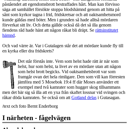
påståendet att egendomsbrott bestraffades hårt. Man kan förvisso
säga att samhället försökte stoppa blodshämnd genom att hitta på
sånt som kyrkor tagna i frid, fridskretsar och att oaktsamhetsmord
kunde gäldas med böter. Men i grunden så hade alltså mördaren
förverkat sitt liv. Och detta gällde också då det så illa genom
fiendens råd hade hänt att någon råkat bli dräpt. Se
rättsinstitutet
hämnd
.
Och vad värre är. Var i Gutalagen står det att mördare kunde fly till
en kyrka eller dra fridskrets?
Det står förstås inte. Vem som helst hade rätt är när som
helst, hur som helst, ta livet av en mördare utan att någon
som helst brott begicks. Vid oaktsamhetsbrott var som
framgår ovan det hela rimligare. Den som vill kan förresten
jämföra med 5 Mosebok 19:4 ff där Moses använder ett
exempel med två kamrater som hugger skog tillsammans
men det bär sig så illa att en yxa från skaftet lossnar vid svingen och
råkar döda kamraten. Se också om att
Gotland delas
i Gutasagan.
/text och foto Bernt Enderborg
I närheten - fågelvägen