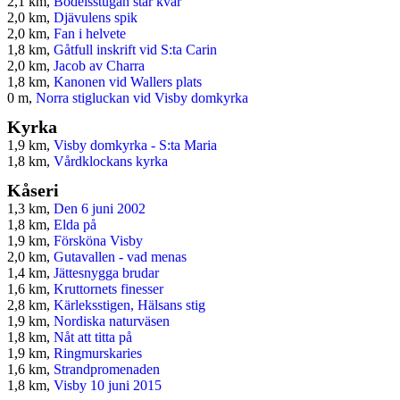
2,1 km,
Bödelsstugan står kvar
2,0 km,
Djävulens spik
2,0 km,
Fan i helvete
1,8 km,
Gåtfull inskrift vid S:ta Carin
2,0 km,
Jacob av Charra
1,8 km,
Kanonen vid Wallers plats
0 m,
Norra stigluckan vid Visby domkyrka
Kyrka
1,9 km,
Visby domkyrka - S:ta Maria
1,8 km,
Vårdklockans kyrka
Kåseri
1,3 km,
Den 6 juni 2002
1,8 km,
Elda på
1,9 km,
Försköna Visby
2,0 km,
Gutavallen - vad menas
1,4 km,
Jättesnygga brudar
1,6 km,
Kruttornets finesser
2,8 km,
Kärleksstigen, Hälsans stig
1,9 km,
Nordiska naturväsen
1,8 km,
Nåt att titta på
1,9 km,
Ringmurskaries
1,6 km,
Strandpromenaden
1,8 km,
Visby 10 juni 2015