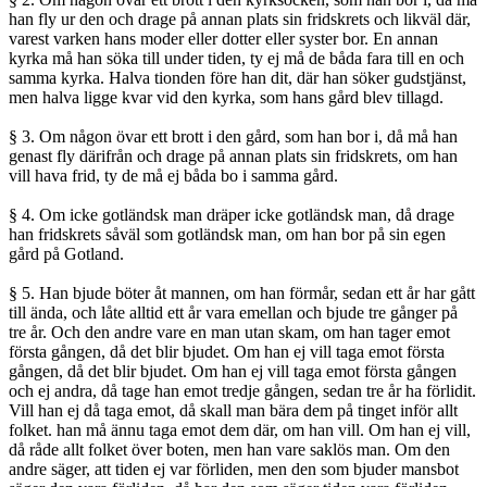
han fly ur den och drage på annan plats sin fridskrets och likväl där,
varest varken hans moder eller dotter eller syster bor. En annan
kyrka må han söka till under tiden, ty ej må de båda fara till en och
samma kyrka. Halva tionden före han dit, där han söker gudstjänst,
men halva ligge kvar vid den kyrka, som hans gård blev tillagd.
§ 3. Om någon övar ett brott i den gård, som han bor i, då må han
genast fly därifrån och drage på annan plats sin fridskrets, om han
vill hava frid, ty de må ej båda bo i samma gård.
§ 4. Om icke gotländsk man dräper icke gotländsk man, då drage
han fridskrets såväl som gotländsk man, om han bor på sin egen
gård på Gotland.
§ 5. Han bjude böter åt mannen, om han förmår, sedan ett år har gått
till ända, och låte alltid ett år vara emellan och bjude tre gånger på
tre år. Och den andre vare en man utan skam, om han tager emot
första gången, då det blir bjudet. Om han ej vill taga emot första
gången, då det blir bjudet. Om han ej vill taga emot första gången
och ej andra, då tage han emot tredje gången, sedan tre år ha förlidit.
Vill han ej då taga emot, då skall man bära dem på tinget inför allt
folket. han må ännu taga emot dem där, om han vill. Om han ej vill,
då råde allt folket över boten, men han vare saklös man. Om den
andre säger, att tiden ej var förliden, men den som bjuder mansbot