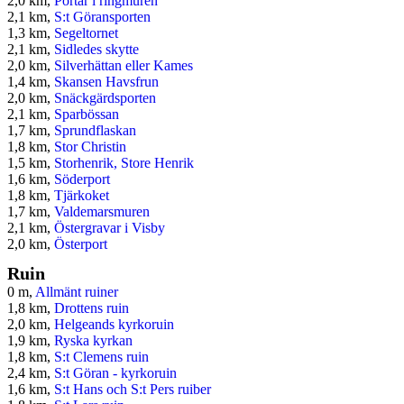
2,0 km,
Portar i ringmuren
2,1 km,
S:t Göransporten
1,3 km,
Segeltornet
2,1 km,
Sidledes skytte
2,0 km,
Silverhättan eller Kames
1,4 km,
Skansen Havsfrun
2,0 km,
Snäckgärdsporten
2,1 km,
Sparbössan
1,7 km,
Sprundflaskan
1,8 km,
Stor Christin
1,5 km,
Storhenrik, Store Henrik
1,6 km,
Söderport
1,8 km,
Tjärkoket
1,7 km,
Valdemarsmuren
2,1 km,
Östergravar i Visby
2,0 km,
Österport
Ruin
0 m,
Allmänt ruiner
1,8 km,
Drottens ruin
2,0 km,
Helgeands kyrkoruin
1,9 km,
Ryska kyrkan
1,8 km,
S:t Clemens ruin
2,4 km,
S:t Göran - kyrkoruin
1,6 km,
S:t Hans och S:t Pers ruiber