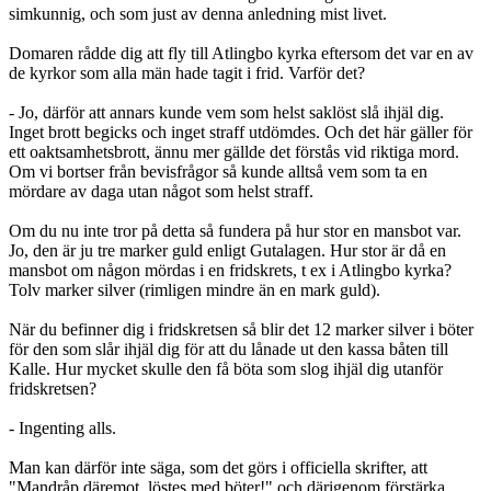
simkunnig, och som just av denna anledning mist livet.
Domaren rådde dig att fly till Atlingbo kyrka eftersom det var en av
de kyrkor som alla män hade tagit i frid. Varför det?
- Jo, därför att annars kunde vem som helst saklöst slå ihjäl dig.
Inget brott begicks och inget straff utdömdes. Och det här gäller för
ett oaktsamhetsbrott, ännu mer gällde det förstås vid riktiga mord.
Om vi bortser från bevisfrågor så kunde alltså vem som ta en
mördare av daga utan något som helst straff.
Om du nu inte tror på detta så fundera på hur stor en mansbot var.
Jo, den är ju tre marker guld enligt Gutalagen. Hur stor är då en
mansbot om någon mördas i en fridskrets, t ex i Atlingbo kyrka?
Tolv marker silver (rimligen mindre än en mark guld).
När du befinner dig i fridskretsen så blir det 12 marker silver i böter
för den som slår ihjäl dig för att du lånade ut den kassa båten till
Kalle. Hur mycket skulle den få böta som slog ihjäl dig utanför
fridskretsen?
- Ingenting alls.
Man kan därför inte säga, som det görs i officiella skrifter, att
"Mandråp däremot, löstes med böter!" och därigenom förstärka