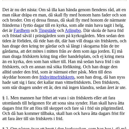
Det är nu det nästa: Om så illa kan hända genom fiendens råd, att en
man råkar dräpa en man, då skall fly med honom hans fader och son
och broder. Om ej dessa finnas, då skall fly med honom de närmaste
fränderna i fyrtio dagar till en kyrka, som alle män hava tagit i helg,
det är
Fardhem
och
Tingstäde
och
Atlingbo
. Där skola de hava frid
och fristad såväl i prästgården som på kyrkogården. Men sedan den
tiden är förliden, då ride han dit, där han vill draga sin fridskrets, och
han drage den kring tre gårdar och så långt i skogarna från de tre
gårdarna, att det mötes i mitten från av dem som äga jorden. Ej må
man draga fridskrets kring ting eller handelsplats, och ej kring mera
än en kyrka, den som han söker till. Han må sedan hava frid i sin
fridskrets, och en annan må söka förlikning. Och han drage den
alltid under den frid, som är närmast efter påsk. Men till dess
skyddar honom den
fridsvittnefridskrets
, som han drog, då han nyss
hade satt sig i fara; det kallar man vittnefridskrets. Den fridskrets,
som står dragen under ett år, den må ingen klandra, sedan året är ute.
§ 1. Men mannen har frihet att vara i sin fridskrets eller att fara
utomlands till helgonen för att sona sina synder. Han skall hava åtta
dagars frist för att föra till skeppet och fare så i frid sin pilgrimsfärd.
Och då han kommer tillbaka, skall han ock hava åtta dagars frist för
att fara åter till sin fridskrets i frid.
§ 2. Om någon övar ett brott i den kyrksocken, som han bor i, då må