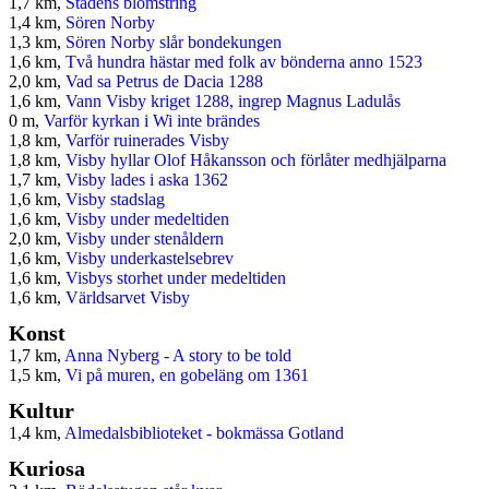
1,7 km,
Stadens blomstring
1,4 km,
Sören Norby
1,3 km,
Sören Norby slår bondekungen
1,6 km,
Två hundra hästar med folk av bönderna anno 1523
2,0 km,
Vad sa Petrus de Dacia 1288
1,6 km,
Vann Visby kriget 1288, ingrep Magnus Ladulås
0 m,
Varför kyrkan i Wi inte brändes
1,8 km,
Varför ruinerades Visby
1,8 km,
Visby hyllar Olof Håkansson och förlåter medhjälparna
1,7 km,
Visby lades i aska 1362
1,6 km,
Visby stadslag
1,6 km,
Visby under medeltiden
2,0 km,
Visby under stenåldern
1,6 km,
Visby underkastelsebrev
1,6 km,
Visbys storhet under medeltiden
1,6 km,
Världsarvet Visby
Konst
1,7 km,
Anna Nyberg - A story to be told
1,5 km,
Vi på muren, en gobeläng om 1361
Kultur
1,4 km,
Almedalsbiblioteket - bokmässa Gotland
Kuriosa