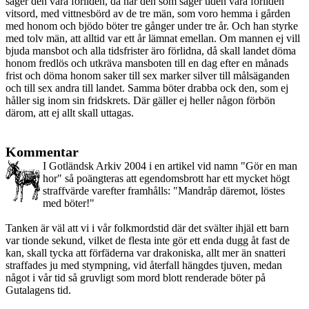
säger den vara förliden, då har den som säger tiden vara förliden
vitsord, med vittnesbörd av de tre män, som voro hemma i gården
med honom och bjödo böter tre gånger under tre år. Och han styrke
med tolv män, att alltid var ett år lämnat emellan. Om mannen ej vill
bjuda mansbot och alla tidsfrister äro förlidna, då skall landet döma
honom fredlös och utkräva mansboten till en dag efter en månads
frist och döma honom saker till sex marker silver till målsäganden
och till sex andra till landet. Samma böter drabba ock den, som ej
håller sig inom sin fridskrets. Där gäller ej heller någon förbön
därom, att ej allt skall uttagas.
Kommentar
I Gotländsk Arkiv 2004 i en artikel vid namn "Gör en man
hor" så poängteras att egendomsbrott har ett mycket högt
straffvärde varefter framhålls: "Mandråp däremot, löstes
med böter!"
Tanken är väl att vi i vår folkmordstid där det svälter ihjäl ett barn
var tionde sekund, vilket de flesta inte gör ett enda dugg åt fast de
kan, skall tycka att förfäderna var drakoniska, allt mer än snatteri
straffades ju med stympning, vid återfall hängdes tjuven, medan
något i vår tid så gruvligt som mord blott renderade böter på
Gutalagens tid.