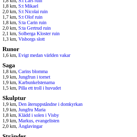
1,8 km,
S:t Lars ruin
1,8 km,
S:t Mikael
2,0 km,
S:t Nicolai ruin
1,7 km,
S:t Olof ruin
1,8 km,
S:ta Carin ruin
2,0 km,
S:ta Gertrud ruin
2,1 km,
Solberga Kloster ruin
1,3 km,
Visborgs slott
Runor
1,6 km,
Evigt medan världen vakar
Saga
1,8 km,
Carins blomma
1,9 km,
Jungfrun i tornet
1,9 km,
Karbunkelstenarna
1,5 km,
Pilla ett troll i huvudet
Skulptur
1,9 km,
Den återuppståndne i domkyrkan
1,9 km,
Jungfru Maria
1,8 km,
Klädd i solen i Visby
1,9 km,
Markus, evangelisten
2,0 km,
Änglavingar
Stränder