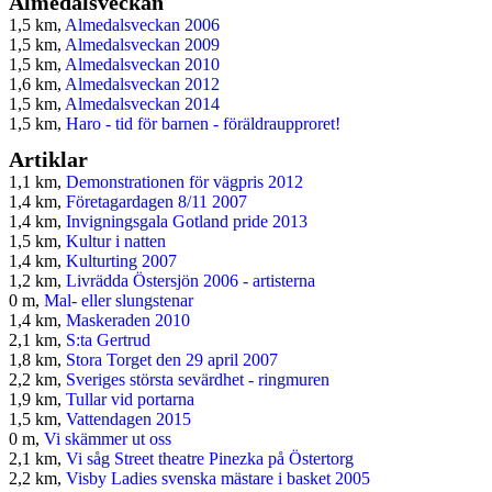
Almedalsveckan
1,5 km,
Almedalsveckan 2006
1,5 km,
Almedalsveckan 2009
1,5 km,
Almedalsveckan 2010
1,6 km,
Almedalsveckan 2012
1,5 km,
Almedalsveckan 2014
1,5 km,
Haro - tid för barnen - föräldraupproret!
Artiklar
1,1 km,
Demonstrationen för vägpris 2012
1,4 km,
Företagardagen 8/11 2007
1,4 km,
Invigningsgala Gotland pride 2013
1,5 km,
Kultur i natten
1,4 km,
Kulturting 2007
1,2 km,
Livrädda Östersjön 2006 - artisterna
0 m,
Mal- eller slungstenar
1,4 km,
Maskeraden 2010
2,1 km,
S:ta Gertrud
1,8 km,
Stora Torget den 29 april 2007
2,2 km,
Sveriges största sevärdhet - ringmuren
1,9 km,
Tullar vid portarna
1,5 km,
Vattendagen 2015
0 m,
Vi skämmer ut oss
2,1 km,
Vi såg Street theatre Pinezka på Östertorg
2,2 km,
Visby Ladies svenska mästare i basket 2005