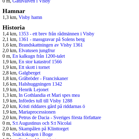
0 m,
Gatuvalven i Visby
Hamnar
1,3 km,
Visby hamn
Historia
1,4 km,
1353 - ett brev från rådmännen i Visby
2,1 km,
1361 - massgravar på Solens berg
1,6 km,
Brandskattningen av Visby 1361
2,0 km,
Elvatusen jungfrur
0 m,
En kalkugn från 1200-talet
1,9 km,
En stor katastrof 1566
1,9 km,
Ett skott i tornet
2,8 km,
Galgberget
1,8 km,
Gråbröder - Franciskaner
1,6 km,
Halshuggningen 1342
1,9 km,
Henrik Lejonet
1,3 km,
In Gothlandia et Mari spes mea
1,9 km,
Infördes tull till Visby 1288
2,0 km,
Kristi riddares gård på riddarnas ö
1,9 km,
Mariaprocessionen
2,0 km,
Petrus de Dacia - Sveriges första författare
0 m,
S:t Augustinus och S:t Nicolai
2,0 km,
Skampålen på Klinttorget
0 m,
Snäckskogen i Boge