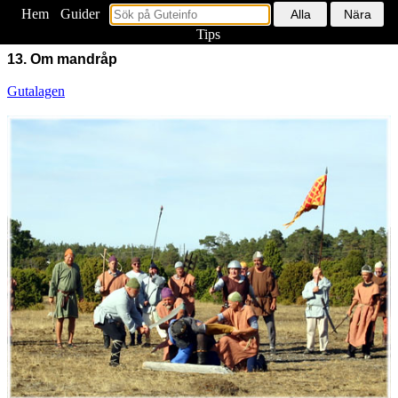
Hem
<
Guider
Tips
13. Om mandråp
Gutalagen