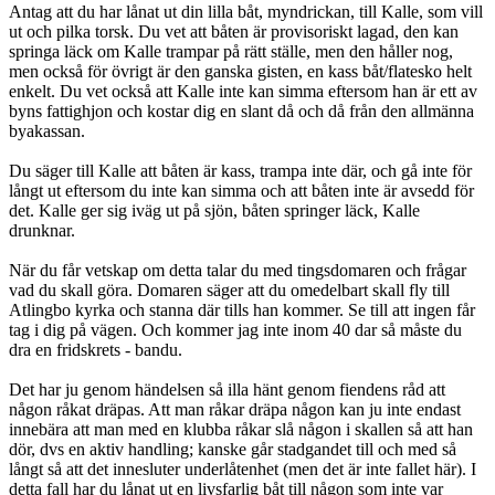
Antag att du har lånat ut din lilla båt, myndrickan, till Kalle, som vill
ut och pilka torsk. Du vet att båten är provisoriskt lagad, den kan
springa läck om Kalle trampar på rätt ställe, men den håller nog,
men också för övrigt är den ganska gisten, en kass båt/flatesko helt
enkelt. Du vet också att Kalle inte kan simma eftersom han är ett av
byns fattighjon och kostar dig en slant då och då från den allmänna
byakassan.
Du säger till Kalle att båten är kass, trampa inte där, och gå inte för
långt ut eftersom du inte kan simma och att båten inte är avsedd för
det. Kalle ger sig iväg ut på sjön, båten springer läck, Kalle
drunknar.
När du får vetskap om detta talar du med tingsdomaren och frågar
vad du skall göra. Domaren säger att du omedelbart skall fly till
Atlingbo kyrka och stanna där tills han kommer. Se till att ingen får
tag i dig på vägen. Och kommer jag inte inom 40 dar så måste du
dra en fridskrets - bandu.
Det har ju genom händelsen så illa hänt genom fiendens råd att
någon råkat dräpas. Att man råkar dräpa någon kan ju inte endast
innebära att man med en klubba råkar slå någon i skallen så att han
dör, dvs en aktiv handling; kanske går stadgandet till och med så
långt så att det innesluter underlåtenhet (men det är inte fallet här). I
detta fall har du lånat ut en livsfarlig båt till någon som inte var