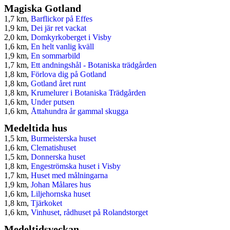
Magiska Gotland
1,7 km,
Barflickor på Effes
1,9 km,
Dei jär ret vackat
2,0 km,
Domkyrkoberget i Visby
1,6 km,
En helt vanlig kväll
1,9 km,
En sommarbild
1,7 km,
Ett andningshål - Botaniska trädgården
1,8 km,
Förlova dig på Gotland
1,8 km,
Gotland året runt
1,8 km,
Krumelurer i Botaniska Trädgården
1,6 km,
Under putsen
1,6 km,
Åttahundra år gammal skugga
Medeltida hus
1,5 km,
Burmeisterska huset
1,6 km,
Clematishuset
1,5 km,
Donnerska huset
1,8 km,
Engeströmska huset i Visby
1,7 km,
Huset med målningarna
1,9 km,
Johan Målares hus
1,6 km,
Liljehornska huset
1,8 km,
Tjärkoket
1,6 km,
Vinhuset, rådhuset på Rolandstorget
Medeltidsveckan