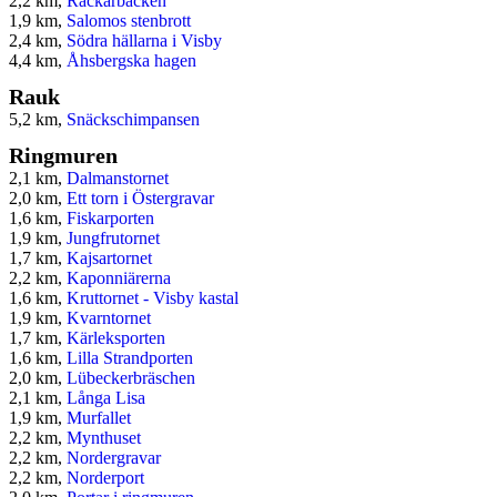
2,2 km,
Rackarbacken
1,9 km,
Salomos stenbrott
2,4 km,
Södra hällarna i Visby
4,4 km,
Åhsbergska hagen
Rauk
5,2 km,
Snäckschimpansen
Ringmuren
2,1 km,
Dalmanstornet
2,0 km,
Ett torn i Östergravar
1,6 km,
Fiskarporten
1,9 km,
Jungfrutornet
1,7 km,
Kajsartornet
2,2 km,
Kaponniärerna
1,6 km,
Kruttornet - Visby kastal
1,9 km,
Kvarntornet
1,7 km,
Kärleksporten
1,6 km,
Lilla Strandporten
2,0 km,
Lübeckerbräschen
2,1 km,
Långa Lisa
1,9 km,
Murfallet
2,2 km,
Mynthuset
2,2 km,
Nordergravar
2,2 km,
Norderport