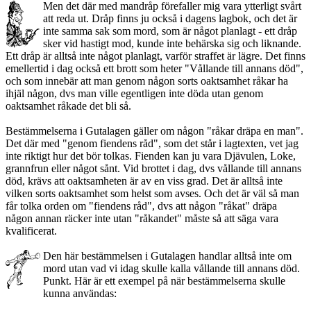
Men det där med mandråp förefaller mig vara ytterligt svårt
att reda ut. Dråp finns ju också i dagens lagbok, och det är
inte samma sak som mord, som är något planlagt - ett dråp
sker vid hastigt mod, kunde inte behärska sig och liknande.
Ett dråp är alltså inte något planlagt, varför straffet är lägre. Det finns
emellertid i dag också ett brott som heter "Vållande till annans död",
och som innebär att man genom någon sorts oaktsamhet råkar ha
ihjäl någon, dvs man ville egentligen inte döda utan genom
oaktsamhet råkade det bli så.
Bestämmelserna i Gutalagen gäller om någon "råkar dräpa en man".
Det där med "genom fiendens råd", som det står i lagtexten, vet jag
inte riktigt hur det bör tolkas. Fienden kan ju vara Djävulen, Loke,
grannfrun eller något sånt. Vid brottet i dag, dvs vållande till annans
död, krävs att oaktsamheten är av en viss grad. Det är alltså inte
vilken sorts oaktsamhet som helst som avses. Och det är väl så man
får tolka orden om "fiendens råd", dvs att någon "råkat" dräpa
någon annan räcker inte utan "råkandet" måste så att säga vara
kvalificerat.
Den här bestämmelsen i Gutalagen handlar alltså inte om
mord utan vad vi idag skulle kalla vållande till annans död.
Punkt. Här är ett exempel på när bestämmelserna skulle
kunna användas: