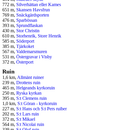
772 m,
Silverhättan eller Kames
651 m,
Skansen Havsfrun
769 m,
Snäckgärdsporten
476 m,
Sparbössan
393 m,
Sprundflaskan
430 m,
Stor Christin
610 m,
Storhenrik, Store Henrik
585 m,
Söderport
385 m,
Tjärkoket
567 m,
Valdemarsmuren
531 m,
Östergravar i Visby
372 m,
Österport
Ruin
1,6 km,
Allmänt ruiner
239 m,
Drottens ruin
465 m,
Helgeands kyrkoruin
250 m,
Ryska kyrkan
395 m,
S:t Clemens ruin
1,0 km,
S:t Göran - kyrkoruin
227 m,
S:t Hans och S:t Pers ruiber
202 m,
S:t Lars ruin
372 m,
S:t Mikael
564 m,
S:t Nicolai ruin
339 m,
S:t Olof ruin