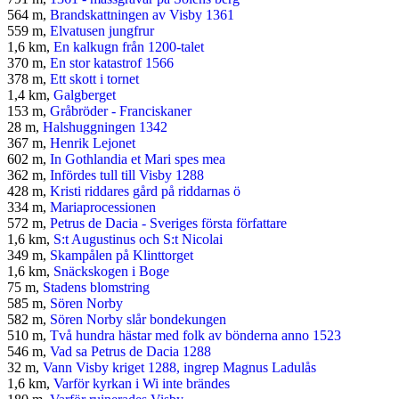
564 m,
Brandskattningen av Visby 1361
559 m,
Elvatusen jungfrur
1,6 km,
En kalkugn från 1200-talet
370 m,
En stor katastrof 1566
378 m,
Ett skott i tornet
1,4 km,
Galgberget
153 m,
Gråbröder - Franciskaner
28 m,
Halshuggningen 1342
367 m,
Henrik Lejonet
602 m,
In Gothlandia et Mari spes mea
362 m,
Infördes tull till Visby 1288
428 m,
Kristi riddares gård på riddarnas ö
334 m,
Mariaprocessionen
572 m,
Petrus de Dacia - Sveriges första författare
1,6 km,
S:t Augustinus och S:t Nicolai
349 m,
Skampålen på Klinttorget
1,6 km,
Snäckskogen i Boge
75 m,
Stadens blomstring
585 m,
Sören Norby
582 m,
Sören Norby slår bondekungen
510 m,
Två hundra hästar med folk av bönderna anno 1523
546 m,
Vad sa Petrus de Dacia 1288
32 m,
Vann Visby kriget 1288, ingrep Magnus Ladulås
1,6 km,
Varför kyrkan i Wi inte brändes