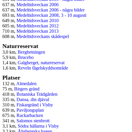
637 m,
Medeltidsveckan 2006
637 m,
Medeltidsveckan 2006 - några bilder
693 m,
Medeltidsveckan 2008, 3 - 10 augusti
649 m,
Medeltidsveckan 2010
605 m,
Medeltidsveckan 2012
710 m,
Medeltidsveckan 2013
608 m,
Medeltidsveckans skådespel
Naturreservat
3,0 km,
Bergbetningen
5,9 km,
Brucebo
1,4 km,
Galgberget, naturreservat
1,6 km,
Reveln fågelskyddsområde
Platser
132 m,
Almedalen
75 m,
Birgers gränd
418 m,
Botaniska Trädgården
335 m,
Dansa, din djävul
310 m,
Fiskargränd i Visby
639 m,
Paviljongsplan
675 m,
Rackarbacken
341 m,
Salomos stenbrott
3,1 km,
Södra hällarna i Visby
3,2 km,
Åhsbergska hagen