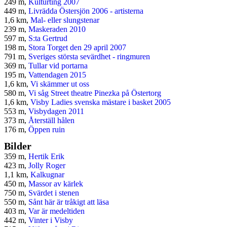
249 m,
Kulturting 2007
449 m,
Livrädda Östersjön 2006 - artisterna
1,6 km,
Mal- eller slungstenar
239 m,
Maskeraden 2010
597 m,
S:ta Gertrud
198 m,
Stora Torget den 29 april 2007
791 m,
Sveriges största sevärdhet - ringmuren
369 m,
Tullar vid portarna
195 m,
Vattendagen 2015
1,6 km,
Vi skämmer ut oss
580 m,
Vi såg Street theatre Pinezka på Östertorg
1,6 km,
Visby Ladies svenska mästare i basket 2005
553 m,
Visbydagen 2011
373 m,
Återställ hålen
176 m,
Öppen ruin
Bilder
359 m,
Hertik Erik
423 m,
Jolly Roger
1,1 km,
Kalkugnar
450 m,
Massor av kärlek
750 m,
Svärdet i stenen
550 m,
Sånt här är tråkigt att läsa
403 m,
Var är medeltiden
442 m,
Vinter i Visby