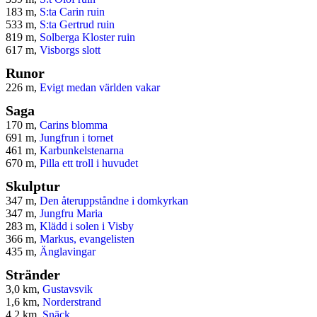
183 m,
S:ta Carin ruin
533 m,
S:ta Gertrud ruin
819 m,
Solberga Kloster ruin
617 m,
Visborgs slott
Runor
226 m,
Evigt medan världen vakar
Saga
170 m,
Carins blomma
691 m,
Jungfrun i tornet
461 m,
Karbunkelstenarna
670 m,
Pilla ett troll i huvudet
Skulptur
347 m,
Den återuppståndne i domkyrkan
347 m,
Jungfru Maria
283 m,
Klädd i solen i Visby
366 m,
Markus, evangelisten
435 m,
Änglavingar
Stränder
3,0 km,
Gustavsvik
1,6 km,
Norderstrand
4,2 km,
Snäck