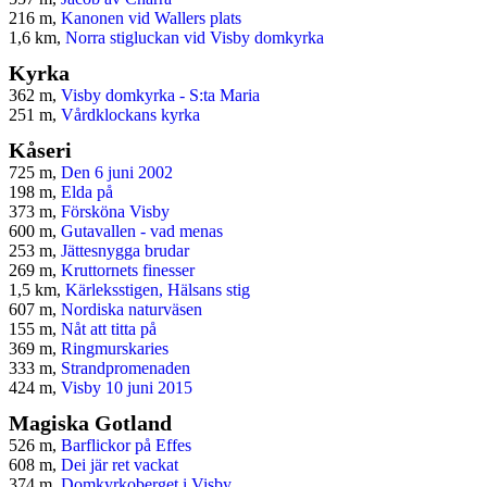
216 m,
Kanonen vid Wallers plats
1,6 km,
Norra stigluckan vid Visby domkyrka
Kyrka
362 m,
Visby domkyrka - S:ta Maria
251 m,
Vårdklockans kyrka
Kåseri
725 m,
Den 6 juni 2002
198 m,
Elda på
373 m,
Försköna Visby
600 m,
Gutavallen - vad menas
253 m,
Jättesnygga brudar
269 m,
Kruttornets finesser
1,5 km,
Kärleksstigen, Hälsans stig
607 m,
Nordiska naturväsen
155 m,
Nåt att titta på
369 m,
Ringmurskaries
333 m,
Strandpromenaden
424 m,
Visby 10 juni 2015
Magiska Gotland
526 m,
Barflickor på Effes
608 m,
Dei jär ret vackat
374 m,
Domkyrkoberget i Visby