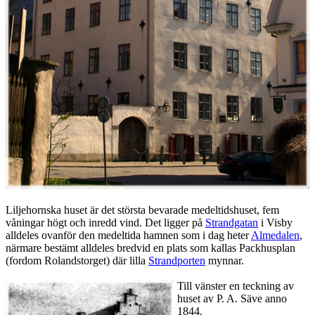
Liljehornska huset är det största bevarade medeltidshuset, fem
våningar högt och inredd vind. Det ligger på
Strandgatan
i Visby
alldeles ovanför den medeltida hamnen som i dag heter
Almedalen
,
närmare bestämt alldeles bredvid en plats som kallas Packhusplan
(fordom Rolandstorget) där lilla
Strandporten
mynnar.
Till vänster en teckning av
huset av P. A. Säve anno
1844.