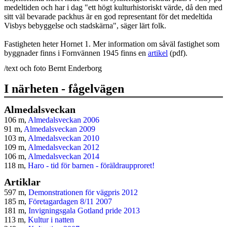
medeltiden och har i dag "ett högt kulturhistoriskt värde, då den med
sitt väl bevarade packhus är en god representant för det medeltida
Visbys bebyggelse och stadskärna", säger lärt folk.
Fastigheten heter Hornet 1. Mer information om såväl fastighet som
byggnader finns i Fornvännen 1945 finns en
artikel
(pdf).
/text och foto Bernt Enderborg
I närheten - fågelvägen
Almedalsveckan
106 m,
Almedalsveckan 2006
91 m,
Almedalsveckan 2009
103 m,
Almedalsveckan 2010
109 m,
Almedalsveckan 2012
106 m,
Almedalsveckan 2014
118 m,
Haro - tid för barnen - föräldraupproret!
Artiklar
597 m,
Demonstrationen för vägpris 2012
185 m,
Företagardagen 8/11 2007
181 m,
Invigningsgala Gotland pride 2013
113 m,
Kultur i natten