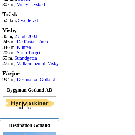
307 m,
Visby havsbad
Träsk
5,5 km,
Svaide vät
Visby
36 m,
25 juli 2003
246 m,
De första spåren
346 m,
Klinten
206 m,
Stora Torget
65 m,
Strandgatan
272 m,
Välkommen till Visby
Färjor
994 m,
Destination Gotland
Byggman Gotland AB
Destination Gotland