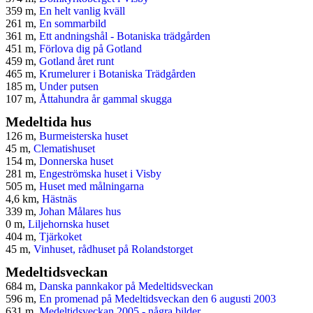
359 m,
En helt vanlig kväll
261 m,
En sommarbild
361 m,
Ett andningshål - Botaniska trädgården
451 m,
Förlova dig på Gotland
459 m,
Gotland året runt
465 m,
Krumelurer i Botaniska Trädgården
185 m,
Under putsen
107 m,
Åttahundra år gammal skugga
Medeltida hus
126 m,
Burmeisterska huset
45 m,
Clematishuset
154 m,
Donnerska huset
281 m,
Engeströmska huset i Visby
505 m,
Huset med målningarna
4,6 km,
Hästnäs
339 m,
Johan Målares hus
0 m,
Liljehornska huset
404 m,
Tjärkoket
45 m,
Vinhuset, rådhuset på Rolandstorget
Medeltidsveckan
684 m,
Danska pannkakor på Medeltidsveckan
596 m,
En promenad på Medeltidsveckan den 6 augusti 2003
631 m,
Medeltidsveckan 2005 - några bilder