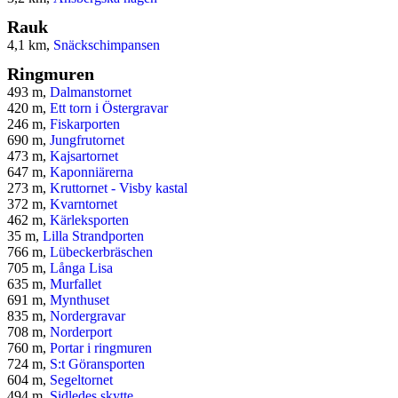
Rauk
4,1 km,
Snäckschimpansen
Ringmuren
493 m,
Dalmanstornet
420 m,
Ett torn i Östergravar
246 m,
Fiskarporten
690 m,
Jungfrutornet
473 m,
Kajsartornet
647 m,
Kaponniärerna
273 m,
Kruttornet - Visby kastal
372 m,
Kvarntornet
462 m,
Kärleksporten
35 m,
Lilla Strandporten
766 m,
Lübeckerbräschen
705 m,
Långa Lisa
635 m,
Murfallet
691 m,
Mynthuset
835 m,
Nordergravar
708 m,
Norderport
760 m,
Portar i ringmuren
724 m,
S:t Göransporten
604 m,
Segeltornet
494 m,
Sidledes skytte