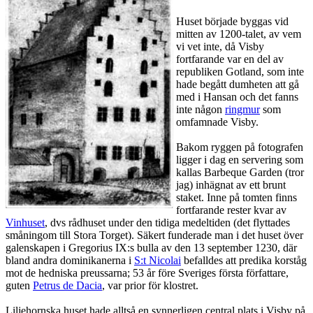
Huset började byggas vid
mitten av 1200-talet, av vem
vi vet inte, då Visby
fortfarande var en del av
republiken Gotland, som inte
hade begått dumheten att gå
med i Hansan och det fanns
inte någon
ringmur
som
omfamnade Visby.
Bakom ryggen på fotografen
ligger i dag en servering som
kallas Barbeque Garden (tror
jag) inhägnat av ett brunt
staket. Inne på tomten finns
fortfarande rester kvar av
Vinhuset
, dvs rådhuset under den tidiga medeltiden (det flyttades
småningom till Stora Torget). Säkert funderade man i det huset över
galenskapen i Gregorius IX:s bulla av den 13 september 1230, där
bland andra dominikanerna i
S:t Nicolai
befalldes att predika korståg
mot de hedniska preussarna; 53 år före Sveriges första författare,
guten
Petrus de Dacia
, var prior för klostret.
Liljehornska huset hade alltså en synnerligen central plats i Visby på