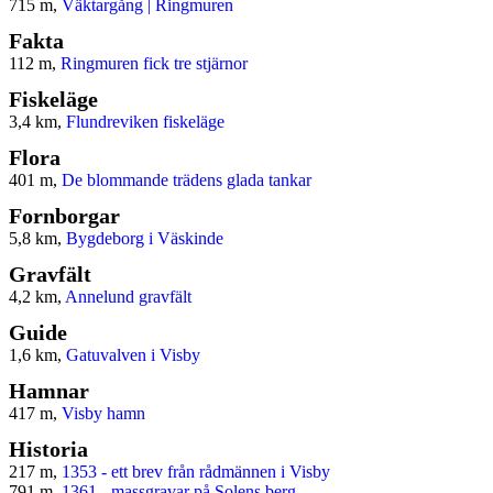
715 m,
Väktargång | Ringmuren
Fakta
112 m,
Ringmuren fick tre stjärnor
Fiskeläge
3,4 km,
Flundreviken fiskeläge
Flora
401 m,
De blommande trädens glada tankar
Fornborgar
5,8 km,
Bygdeborg i Väskinde
Gravfält
4,2 km,
Annelund gravfält
Guide
1,6 km,
Gatuvalven i Visby
Hamnar
417 m,
Visby hamn
Historia
217 m,
1353 - ett brev från rådmännen i Visby
791 m,
1361 - massgravar på Solens berg