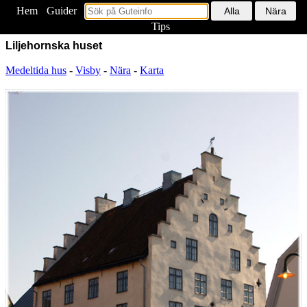
Hem
<
Guider
Tips
Liljehornska huset
Medeltida hus
-
Visby
-
Nära
-
Karta