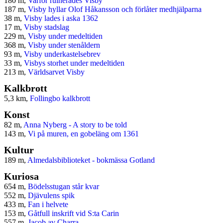
180 m,
Varför ruinerades Visby
187 m,
Visby hyllar Olof Håkansson och förlåter medhjälparna
38 m,
Visby lades i aska 1362
17 m,
Visby stadslag
229 m,
Visby under medeltiden
368 m,
Visby under stenåldern
93 m,
Visby underkastelsebrev
33 m,
Visbys storhet under medeltiden
213 m,
Världsarvet Visby
Kalkbrott
5,3 km,
Follingbo kalkbrott
Konst
82 m,
Anna Nyberg - A story to be told
143 m,
Vi på muren, en gobeläng om 1361
Kultur
189 m,
Almedalsbiblioteket - bokmässa Gotland
Kuriosa
654 m,
Bödelsstugan står kvar
552 m,
Djävulens spik
433 m,
Fan i helvete
153 m,
Gåtfull inskrift vid S:ta Carin
557 m,
Jacob av Charra