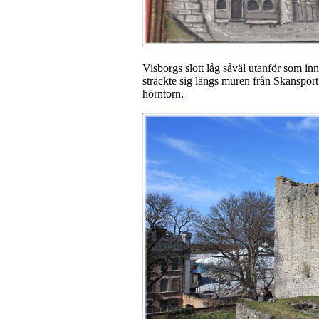
Visborgs slott låg såväl utanför som in
sträckte sig längs muren från Skansport
hörntorn.