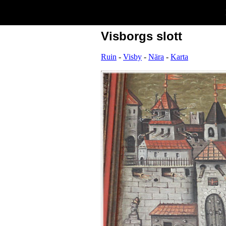
Visborgs slott
Ruin
-
Visby
-
Nära
-
Karta