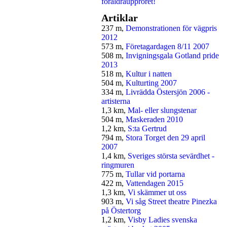
föräldraupproret!
Artiklar
237 m,
Demonstrationen för vägpris
2012
573 m,
Företagardagen 8/11 2007
508 m,
Invigningsgala Gotland pride
2013
518 m,
Kultur i natten
504 m,
Kulturting 2007
334 m,
Livrädda Östersjön 2006 -
artisterna
1,3 km,
Mal- eller slungstenar
504 m,
Maskeraden 2010
1,2 km,
S:ta Gertrud
794 m,
Stora Torget den 29 april
2007
1,4 km,
Sveriges största sevärdhet -
ringmuren
775 m,
Tullar vid portarna
422 m,
Vattendagen 2015
1,3 km,
Vi skämmer ut oss
903 m,
Vi såg Street theatre Pinezka
på Östertorg
1,2 km,
Visby Ladies svenska