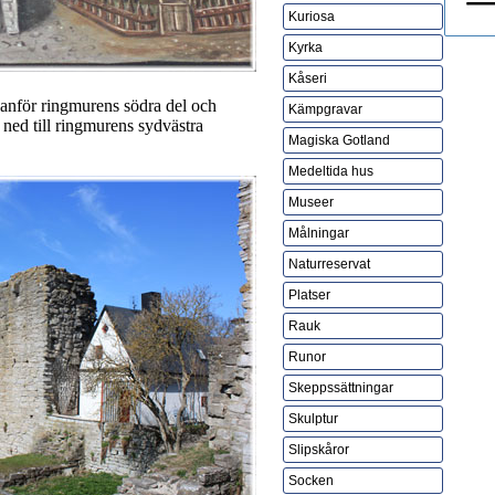
Kuriosa
Kyrka
Kåseri
nanför ringmurens södra del och
Kämpgravar
 ned till ringmurens sydvästra
Magiska Gotland
Medeltida hus
Museer
Målningar
Naturreservat
Platser
Rauk
Runor
Skeppssättningar
Skulptur
Slipskåror
Socken