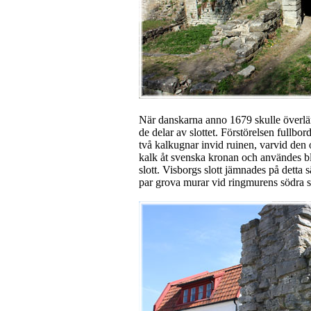
När danskarna anno 1679 skulle överlä
de delar av slottet. Förstörelsen fullb
två kalkugnar invid ruinen, varvid den 
kalk åt svenska kronan och användes bl
slott. Visborgs slott jämnades på detta 
par grova murar vid ringmurens södra s