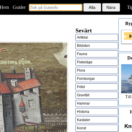
Hem
<
Guider
Ti
By
Sevärt
Artiklar
Bildsten
Fauna
De
Fiskeläge
Flora
Fornborgar
Fritid
Gravfält
Till
Hamnar
H
Historia
Kastaler
Konst