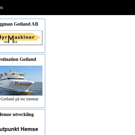
ps
ggman Gotland AB
stination Gotland
 Gotland på tre timmar
emse utveckling