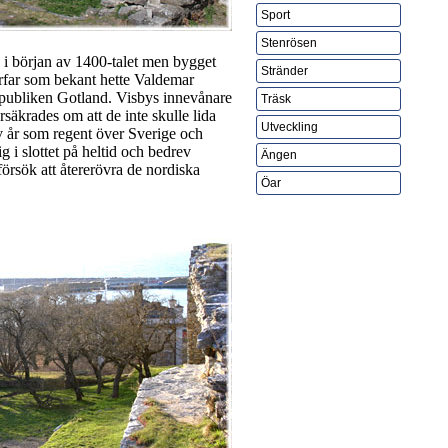
Sport
Stenrösen
 i början av 1400-talet men bygget
Stränder
far som bekant hette Valdemar
publiken Gotland. Visbys innevånare
Träsk
äkrades om att de inte skulle lida
Utveckling
lv år som regent över Sverige och
 i slottet på heltid och bedrev
Ängen
försök att återerövra de nordiska
Öar