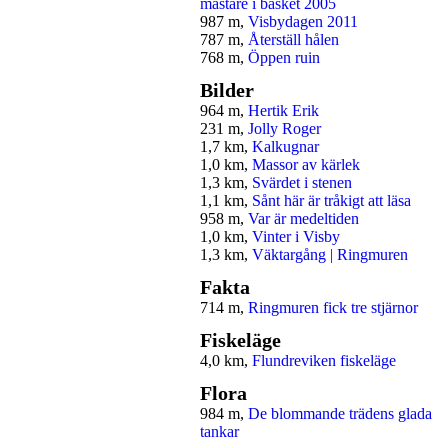
mästare i basket 2005
987 m,
Visbydagen 2011
787 m,
Återställ hålen
768 m,
Öppen ruin
Bilder
964 m,
Hertik Erik
231 m,
Jolly Roger
1,7 km,
Kalkugnar
1,0 km,
Massor av kärlek
1,3 km,
Svärdet i stenen
1,1 km,
Sånt här är tråkigt att läsa
958 m,
Var är medeltiden
1,0 km,
Vinter i Visby
1,3 km,
Väktargång | Ringmuren
Fakta
714 m,
Ringmuren fick tre stjärnor
Fiskeläge
4,0 km,
Flundreviken fiskeläge
Flora
984 m,
De blommande trädens glada
tankar