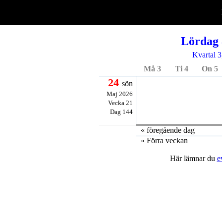
Lördag 
Kvartal 3
Må 3
Ti 4
On 5
24
sön
Maj 2026
Vecka 21
Dag 144
« föregående dag
« Förra veckan
Här lämnar du
e