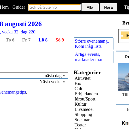
Hem
<
Guider
Ti
8 augusti 2026
By
, vecka 32, dag 220
To 6
Fr 7
Lö 8
Sö 9
Större evenemang,
Kom ihåg-lista
Årliga events,
De
marknader m.m.
Kategorier
nästa dag »
Aktivitet
Nästa vecka »
Bio
Café
venemangstips
.
Erbjudanden
Till
Idrott/Sport
Kultur
Livsmedel
H
Shopping
Socknar
Teater