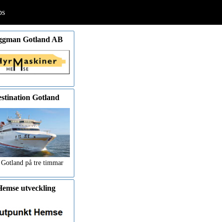
ps
ggman Gotland AB
stination Gotland
 Gotland på tre timmar
emse utveckling