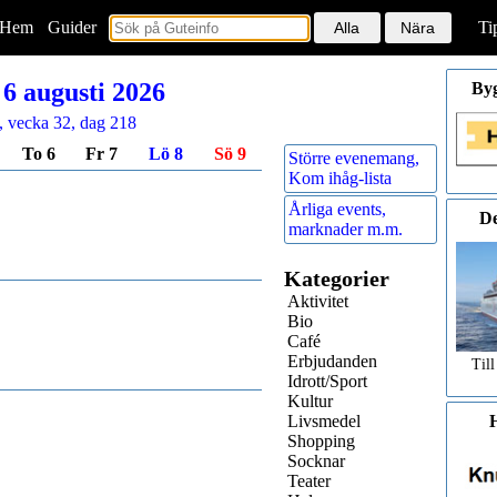
Hem
<
Guider
Ti
6 augusti 2026
By
, vecka 32, dag 218
To 6
Fr 7
Lö 8
Sö 9
Större evenemang,
Kom ihåg-lista
Årliga events,
De
marknader m.m.
Kategorier
Aktivitet
Bio
Café
Erbjudanden
Till
Idrott/Sport
Kultur
Livsmedel
H
Shopping
Socknar
Teater