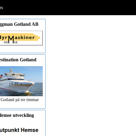
ps
ggman Gotland AB
stination Gotland
 Gotland på tre timmar
emse utveckling