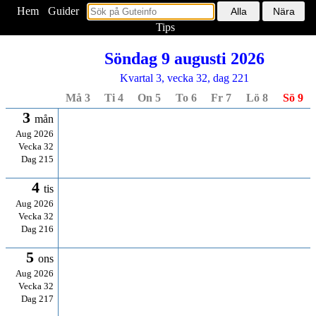
Hem
<
Guider
Tips
Söndag 9 augusti 2026
Kvartal 3, vecka 32, dag 221
Må 3
Ti 4
On 5
To 6
Fr 7
Lö 8
Sö 9
3
mån
Aug 2026
Vecka 32
Dag 215
4
tis
Aug 2026
Vecka 32
Dag 216
5
ons
Aug 2026
Vecka 32
Dag 217