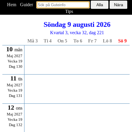
Hem
<
Guider
Tips
Söndag 9 augusti 2026
Kvartal 3, vecka 32, dag 221
Må 3
Ti 4
On 5
To 6
Fr 7
Lö 8
Sö 9
10
mån
Maj 2027
Vecka 19
Dag 130
11
tis
Maj 2027
Vecka 19
Dag 131
12
ons
Maj 2027
Vecka 19
Dag 132