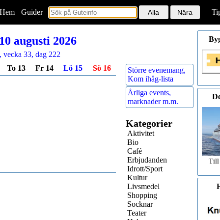
Hem
<
Guider
Ti
0 augusti 2026
By
, vecka 33, dag 222
To 13
Fr 14
Lö 15
Sö 16
Större evenemang,
Kom ihåg-lista
Årliga events,
De
marknader m.m.
Kategorier
Aktivitet
Bio
Café
Erbjudanden
Till
Idrott/Sport
Kultur
Livsmedel
H
Shopping
Socknar
Teater