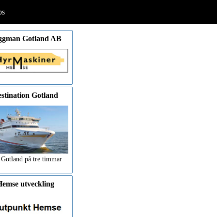
ps
ggman Gotland AB
stination Gotland
 Gotland på tre timmar
emse utveckling