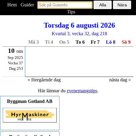
Hem
<
Guider
Tips
Torsdag 6 augusti 2026
Kvartal 3, vecka 32, dag 218
Må 3
Ti 4
On 5
To 6
Fr 7
Lö 8
Sö 9
10
ons
Sep 2025
Vecka 37
Dag 253
« föregående dag
nästa dag »
Här lämnar du
evenemangstips
.
Byggman Gotland AB