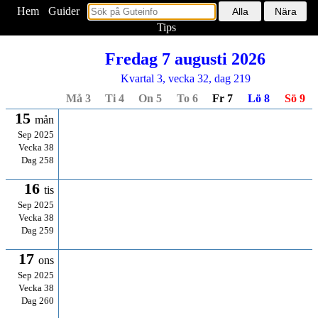
Hem
<
Guider
Tips
Fredag 7 augusti 2026
Kvartal 3, vecka 32, dag 219
Må 3
Ti 4
On 5
To 6
Fr 7
Lö 8
Sö 9
15
mån
Sep 2025
Vecka 38
Dag 258
16
tis
Sep 2025
Vecka 38
Dag 259
17
ons
Sep 2025
Vecka 38
Dag 260