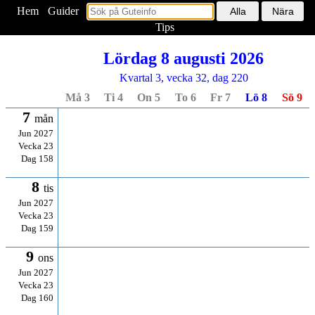
Hem
<
Guider
Tips
Lördag 8 augusti 2026
Kvartal 3, vecka 32, dag 220
Må 3
Ti 4
On 5
To 6
Fr 7
Lö 8
Sö 9
7
mån
Jun 2027
Vecka 23
Dag 158
8
tis
Jun 2027
Vecka 23
Dag 159
9
ons
Jun 2027
Vecka 23
Dag 160