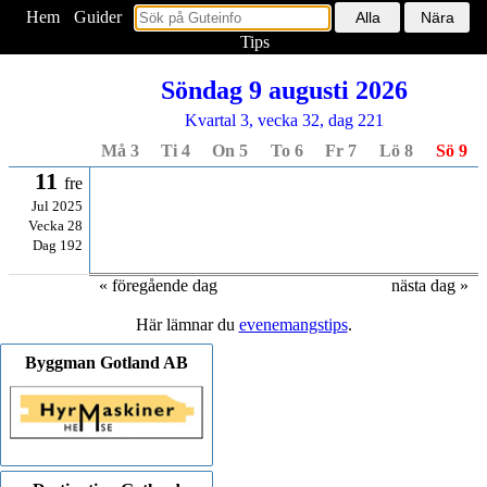
Hem
<
Guider
Tips
Söndag 9 augusti 2026
Kvartal 3, vecka 32, dag 221
Må 3
Ti 4
On 5
To 6
Fr 7
Lö 8
Sö 9
11
fre
Jul 2025
Vecka 28
Dag 192
« föregående dag
nästa dag »
Här lämnar du
evenemangstips
.
Byggman Gotland AB