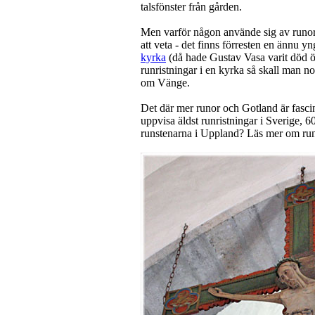
talsfönster från gården.
Men varför någon använde sig av runor s
att veta - det finns förresten en ännu y
kyrka
(då hade Gustav Vasa varit död ö
runristningar i en kyrka så skall man nog
om Vänge.
Det där mer runor och Gotland är fasci
uppvisa äldst runristningar i Sverige, 
runstenarna i Uppland? Läs mer om ru