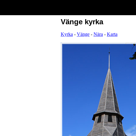
Vänge kyrka
Kyrka
-
Vänge
-
Nära
-
Karta