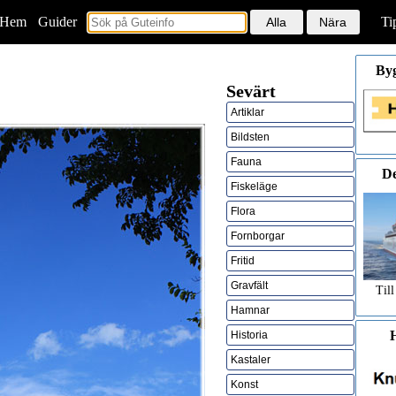
Hem
<
Guider
Ti
By
Sevärt
Artiklar
Bildsten
Fauna
De
Fiskeläge
Flora
Fornborgar
Fritid
Gravfält
Till
Hamnar
H
Historia
Kastaler
Konst