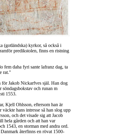
ka (gotländska) kyrkor, så också i
amför predikstolen, finns en ristning
o fem daha fyri sante lafranz dag, ta
 rat."
a för Jakob Nickarfves själ. Han dog
var söndagsbokstav och runan m
sti 1553.
r, Kjell Ohlsson, eftersom han är
r väckte hans intresse så han slog upp
rsson, och det visade sig att Jacob
ll hela gården och att han var
 och 1543, en storman med andra ord.
i Danmark återfinns en rövat 1500-