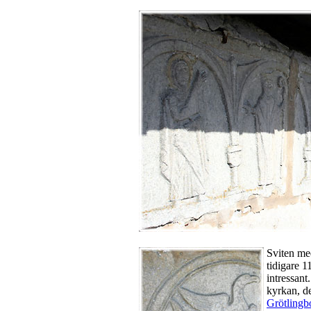
Sviten med
tidigare 1
intressant
kyrkan, de
Grötlingb