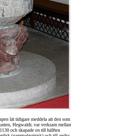
pen lät tidigare meddela att den som
funten, Hegwaldr, var verksam mellan
130 och skapade en till hälften
disk (gammalgutnisk) och till andra