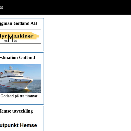
ps
ggman Gotland AB
stination Gotland
 Gotland på tre timmar
emse utveckling