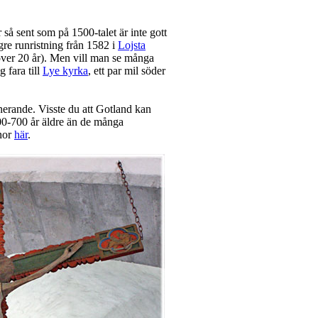
å sent som på 1500-talet är inte gott
ngre runristning från 1582 i
Lojsta
ver 20 år). Men vill man se många
 fara till
Lye kyrka
, ett par mil söder
nerande. Visste du att Gotland kan
600-700 år äldre än de många
nor
här
.