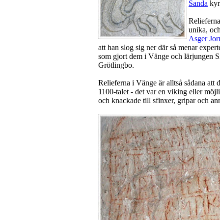
Sanda
kyr
Reliefern
unika, oc
Asger Jor
att han slog sig ner där så menar expert
som gjort dem i Vänge och lärjungen Si
Grötlingbo.
Relieferna i Vänge är alltså sådana att 
1100-talet - det var en viking eller mö
och knackade till sfinxer, gripar och an