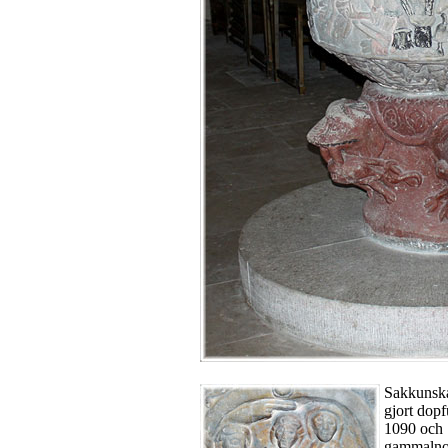
Sakkunska
gjort dop
1090 och 1
gammalnor