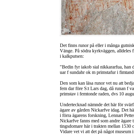
Det finns runor på eller i många gutnis
Vänge. På södra kyrkväggen, alldeles fr
i kalkputsen:
"Bedin fyr iakob sial nikkararfua, han d
uar f sundahr ok m primstafur i fimtande
Den som kan läsa runor vet nu att bedj
fem dar före S:t Lars dag, då runan f 
primstav i femtonde raden, dvs 10 augu
Undertecknad nämnde det här för svärfa
ägare av gården Nickarfve idag. Det hä
i förra ägarens forskning, Lennart Pette
Nickarfve fanns med som andre ägare ti
tingsdomare här i trakten mellan 1530
Vidare vet vi att det på något museum 