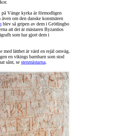
kor.
a på Vänge kyrka är förmodligen
h även om den danske konstnären
n
blev så gripen av dem i Grötlingbo
erna att det är mästaren Byzantios
grafh som har gjort dem i
de med lätthet är värd en rejäl omväg.
jligen en vikings barnbarn som stod
nat sånt, se
stenmästarna
.