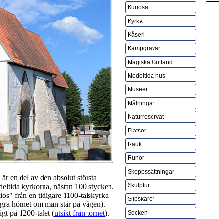
Kuriosa
Kyrka
Kåseri
Kämpgravar
Magiska Gotland
Medeltida hus
Museer
Målningar
Naturreservat
Platser
Rauk
Runor
Skeppssättningar
är en del av den absolut största
Skulptur
deltida kyrkorna, nästan 100 stycken.
tios" från en tidigare 1100-talskyrka
Slipskåror
gra hörnet om man står på vägen).
igt på 1200-talet (
utsikt från tornet
).
Socken