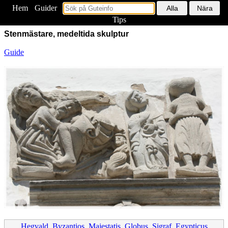
Hem
<
Guider
Tips
Stenmästare, medeltida skulptur
Guide
Hegvald
,
Byzantios
,
Majestatis
,
Globus
,
Sigraf
,
Egypticus