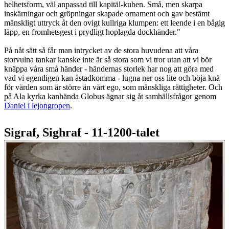
helhetsform, väl anpassad till kapitäl-kuben. Små, men skarpa
inskärningar och gröpningar skapade ornament och gav bestämt
mänskligt uttryck åt den ovigt kullriga klumpen: ett leende i en bågig
läpp, en fromhetsgest i prydligt hoplagda dockhänder."
På nåt sätt så får man intrycket av de stora huvudena att våra
storvulna tankar kanske inte är så stora som vi tror utan att vi bör
knäppa våra små händer - händernas storlek har nog att göra med
vad vi egentligen kan åstadkomma - lugna ner oss lite och böja knä
för värden som är större än vårt ego, som mänskliga rättigheter. Och
på Ala kyrka kanhända Globus ägnar sig åt samhällsfrågor genom
Daniel i lejongropen
.
Sigraf, Sighraf - 11-1200-talet