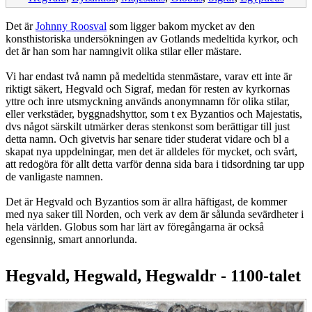
Det är
Johnny Roosval
som ligger bakom mycket av den
konsthistoriska undersökningen av Gotlands medeltida kyrkor, och
det är han som har namngivit olika stilar eller mästare.
Vi har endast två namn på medeltida stenmästare, varav ett inte är
riktigt säkert, Hegvald och Sigraf, medan för resten av kyrkornas
yttre och inre utsmyckning används anonymnamn för olika stilar,
eller verkstäder, byggnadshyttor, som t ex Byzantios och Majestatis,
dvs något särskilt utmärker deras stenkonst som berättigar till just
detta namn. Och givetvis har senare tider studerat vidare och bl a
skapat nya uppdelningar, men det är alldeles för mycket, och svårt,
att redogöra för allt detta varför denna sida bara i tidsordning tar upp
de vanligaste namnen.
Det är Hegvald och Byzantios som är allra häftigast, de kommer
med nya saker till Norden, och verk av dem är sålunda sevärdheter i
hela världen. Globus som har lärt av föregångarna är också
egensinnig, smart annorlunda.
Hegvald, Hegwald, Hegwaldr - 1100-talet