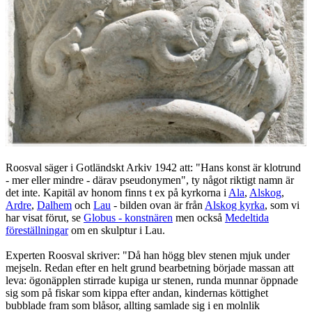
Roosval säger i Gotländskt Arkiv 1942 att: "Hans konst är klotrund
- mer eller mindre - därav pseudonymen", ty något riktigt namn är
det inte. Kapitäl av honom finns t ex på kyrkorna i
Ala
,
Alskog
,
Ardre
,
Dalhem
och
Lau
- bilden ovan är från
Alskog kyrka
, som vi
har visat förut, se
Globus - konstnären
men också
Medeltida
föreställningar
om en skulptur i Lau.
Experten Roosval skriver: "Då han högg blev stenen mjuk under
mejseln. Redan efter en helt grund bearbetning började massan att
leva: ögonäpplen stirrade kupiga ur stenen, runda munnar öppnade
sig som på fiskar som kippa efter andan, kindernas köttighet
bubblade fram som blåsor, allting samlade sig i en molnlik