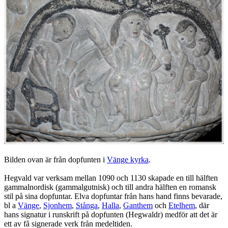
Bilden ovan är från dopfunten i
Vänge kyrka
.
Hegvald var verksam mellan 1090 och 1130 skapade en till hälften
gammalnordisk (gammalgutnisk) och till andra hälften en romansk
stil på sina dopfuntar. Elva dopfuntar från hans hand finns bevarade,
bl a
Vänge
,
Sjonhem
,
Stånga
,
Halla
,
Ganthem
och
Etelhem
, där
hans signatur i runskrift på dopfunten (Hegwaldr) medför att det är
ett av få signerade verk från medeltiden.