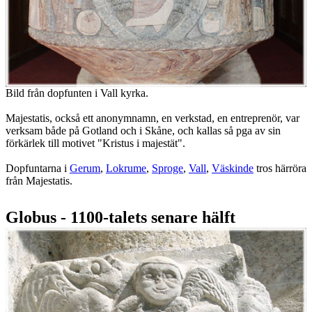
Bild från dopfunten i Vall kyrka.
Majestatis, också ett anonymnamn, en verkstad, en entreprenör, var
verksam både på Gotland och i Skåne, och kallas så pga av sin
förkärlek till motivet "Kristus i majestät".
Dopfuntarna i
Gerum
,
Lokrume
,
Sproge
,
Vall
,
Väskinde
tros härröra
från Majestatis.
Globus - 1100-talets senare hälft