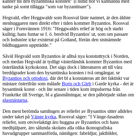
känner till den byzantinska konsten" (i nutid bör vi kanhända med
tanke på somt tillägga "som var byzantinare").
Hegvald, eller Heggwaldr som Roosval läste namnet, är den äldste
stenhuggaren men direkt efter i tiden kommer Byzantios. Roosval
säger i Fornvännen 1916: "Heggwaldrs relief är hög och starkt
kullrig; hans funtar se f. ö. bredvid Byzantios' ut, som om passare
och lodsnöre icke existerat på Gotland, förrän den sistnämnde
bildhuggaren uppträdde."
Såväl Hegvald som Byzantios är alltså nya konstuttryck i Norden,
och medan Hegvald är tydligt västerländsk kommer Byzantios med
österländsk kyrkokonst. Det sägs dock i litteraturen att till våra
breddgrader kom den bysantinska konsten i två omgångar, se
Byzantios och ortodoxi
, där det bl a konstateras att det faktiskt var
mästare österifrån som målade
Boris och Gleb
i Garde kyrka - det är
bysantinsk konst - och lite senare i tiden kom impulserna från
Frankrike till Sverige, bl a glasmålningar, se den påbörjade sidan om
glasmästarna
.
Den mest berömda samlingen av reliefer av Bysantios sitter alldeles
under taket på
Vänge kyrka
, Roosval säger: "I Vänge-fasadens
reliefer, som otvivelaktigt äro huggna av Byzantios och hans
medhjälpare, äro sålunda skolans alla olika ikonografiska
huvudgrupper sammanförda, nämligen: fabeldjur, jaktbilder,