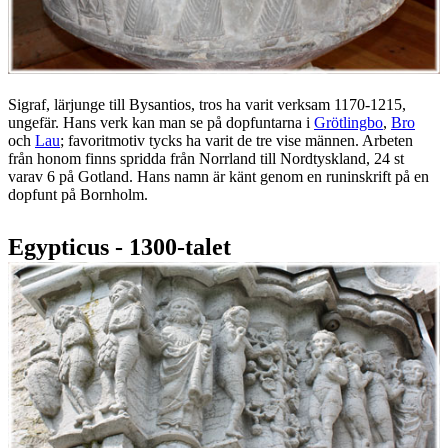
Sigraf, lärjunge till Bysantios, tros ha varit verksam 1170-1215,
ungefär. Hans verk kan man se på dopfuntarna i
Grötlingbo
,
Bro
och
Lau
; favoritmotiv tycks ha varit de tre vise männen. Arbeten
från honom finns spridda från Norrland till Nordtyskland, 24 st
varav 6 på Gotland. Hans namn är känt genom en runinskrift på en
dopfunt på Bornholm.
Egypticus - 1300-talet