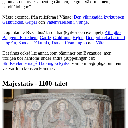
gammal- och nytestamentliga ämnen, helgon, växtornament,
bandflätningar."
Några exempel från relieferna i Vänge:
Den vikingatida kyrktuppen
,
Gaitbucken
,
Gripar
och
Vattenvarelsen i Vänge
.
Dopuntar av Byzantios' fason har (kyrkor och exempel):
Atlingbo
,
Baggen i Eskelhem
,
Garde
,
Guldrupe
,
Hejde
,
Den gulbleka hästen i
Hogrän
,
Sanda
,
Träkumla
,
Tranan i Vamlingbo
och
Väte
.
Det finns också lite annat, som påminner om Byzantios, men
troligen bör hänföras under andra grupperingar, t ex
Stridselefanterna på Hablingbo kyrka
, som blir begripliga om man
vet varifrån konsten kommer.
Majestatis - 1100-talet