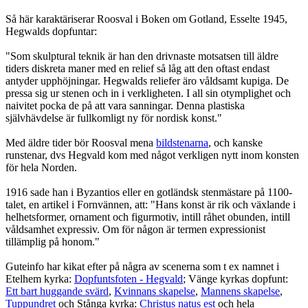
Så här karaktäriserar Roosval i Boken om Gotland, Esselte 1945,
Hegwalds dopfuntar:
"Som skulptural teknik är han den drivnaste motsatsen till äldre
tiders diskreta maner med en relief så låg att den oftast endast
antyder upphöjningar. Hegwalds reliefer äro våldsamt kupiga. De
pressa sig ur stenen och in i verkligheten. I all sin otymplighet och
naivitet pocka de på att vara sanningar. Denna plastiska
självhävdelse är fullkomligt ny för nordisk konst."
Med äldre tider bör Roosval mena
bildstenarna
, och kanske
runstenar, dvs Hegvald kom med något verkligen nytt inom konsten
för hela Norden.
1916 sade han i Byzantios eller en gotländsk stenmästare på 1100-
talet, en artikel i Fornvännen, att: "Hans konst är rik och växlande i
helhetsformer, ornament och figurmotiv, intill råhet obunden, intill
våldsamhet expressiv. Om för någon är termen expressionist
tillämplig på honom."
Guteinfo har kikat efter på några av scenerna som t ex namnet i
Etelhem kyrka:
Dopfuntsfoten - Hegvald
; Vänge kyrkas dopfunt:
Ett bart huggande svärd
,
Kvinnans skapelse
,
Mannens skapelse
,
Tuppundret
och Stånga kyrka:
Christus natus est
och hela