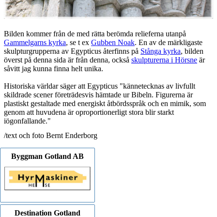
Bilden kommer från de med rätta berömda relieferna utanpå
Gammelgarns kyrka
, se t ex
Gubben Noak
. En av de märkligaste
skulpturgrupperna av Egypticus återfinns på
Stånga kyrka
, bilden
överst på denna sida är från denna, också
skulpturerna i Hörsne
är
såvitt jag kunna finna helt unika.
Historiska världar säger att Egypticus "kännetecknas av livfullt
skildrade scener företrädesvis hämtade ur Bibeln. Figurerna är
plastiskt gestaltade med energiskt åtbördsspråk och en mimik, som
genom att huvudena är oproportionerligt stora blir starkt
iögonfallande."
/text och foto Bernt Enderborg
Byggman Gotland AB
Destination Gotland