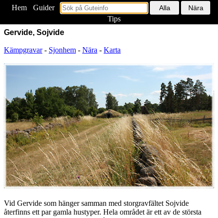
Hem
<
Guider
Tips
Gervide, Sojvide
Kämpgravar
-
Sjonhem
-
Nära
-
Karta
Vid Gervide som hänger samman med storgravfältet Sojvide
återfinns ett par gamla hustyper. Hela området är ett av de största