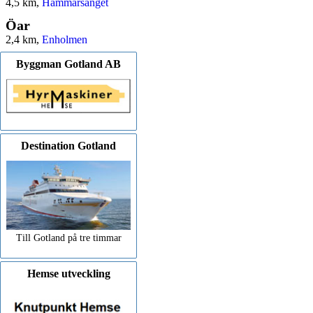
4,5 km,
Hammarsänget
Öar
2,4 km,
Enholmen
Byggman Gotland AB
Destination Gotland
Till Gotland på tre timmar
Hemse utveckling