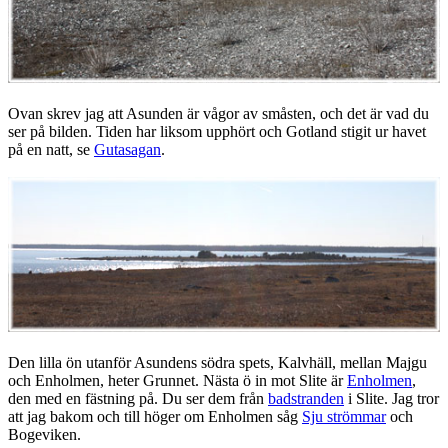
Ovan skrev jag att Asunden är vågor av småsten, och det är vad du
ser på bilden. Tiden har liksom upphört och Gotland stigit ur havet
på en natt, se
Gutasagan
.
Den lilla ön utanför Asundens södra spets, Kalvhäll, mellan Majgu
och Enholmen, heter Grunnet. Nästa ö in mot Slite är
Enholmen
,
den med en fästning på. Du ser dem från
badstranden
i Slite. Jag tror
att jag bakom och till höger om Enholmen såg
Sju strömmar
och
Bogeviken.