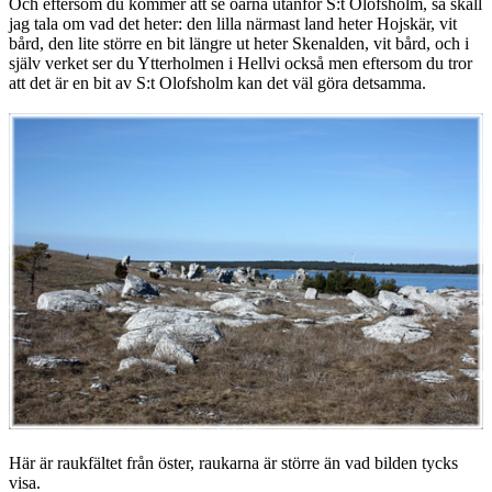
Och eftersom du kommer att se öarna utanför S:t Olofsholm, så skall
jag tala om vad det heter: den lilla närmast land heter Hojskär, vit
bård, den lite större en bit längre ut heter Skenalden, vit bård, och i
själv verket ser du Ytterholmen i Hellvi också men eftersom du tror
att det är en bit av S:t Olofsholm kan det väl göra detsamma.
Här är raukfältet från öster, raukarna är större än vad bilden tycks
visa.