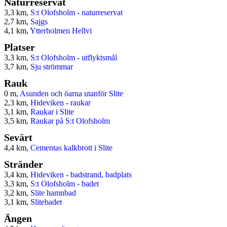
Naturreservat
3,3 km,
S:t Olofsholm - naturreservat
2,7 km,
Sajgs
4,1 km,
Ytterholmen Hellvi
Platser
3,3 km,
S:t Olofsholm - utflyktsmål
3,7 km,
Sju strömmar
Rauk
0 m,
Asunden och öarna utanför Slite
2,3 km,
Hideviken - raukar
3,1 km,
Raukar i Slite
3,5 km,
Raukar på S:t Olofsholm
Sevärt
4,4 km,
Cementas kalkbrott i Slite
Stränder
3,4 km,
Hideviken - badstrand, badplats
3,3 km,
S:t Olofsholm - badet
3,2 km,
Slite hamnbad
3,1 km,
Slitebadet
Ängen