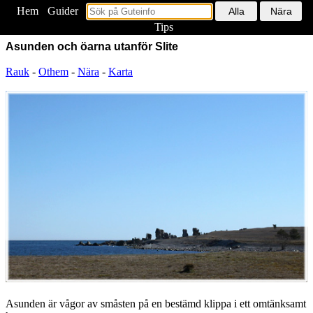
Hem
<
Guider
Tips
Asunden och öarna utanför Slite
Rauk
-
Othem
-
Nära
-
Karta
Asunden är vågor av småsten på en bestämd klippa i ett omtänksamt