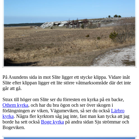
På Asundens sida in mot Slite ligger ett stycke klippa. Vidare inåt
Slite efter klippan ligger ett lite större våtmarksområde där det inte
går att gå.
Strax till höger om Slite ser du förresten en kyrka på en backe,
Othem kyrka
, och har du bra ögon och ser över skogen i
förlängningen av viken, Vägumeviken, så ser du också
Lärbro
kyrka
. Några fler kyrktorn såg jag inte, fast man kan tycka att jag
borde ha sett också
Boge kyrka
på andra sidan Sju strömmar och
Bogeviken.