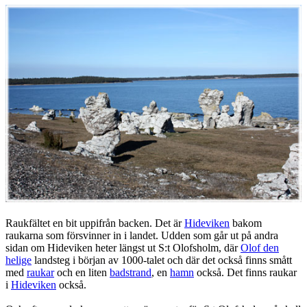
Raukfältet en bit uppifrån backen. Det är
Hideviken
bakom
raukarna som försvinner in i landet. Udden som går ut på andra
sidan om Hideviken heter längst ut S:t Olofsholm, där
Olof den
helige
landsteg i början av 1000-talet och där det också finns smått
med
raukar
och en liten
badstrand
, en
hamn
också. Det finns raukar
i
Hideviken
också.