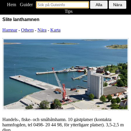
Hem
<
Guider
Tips
Slite lanthamnen
Hamnar
-
Othem
-
Nära
-
Karta
Handels-, fiske- och småbåtshamn. 10 gästplatser (kontakta
hamnfogden, tel 0498- 20 44 98, för ytterligare platser). 3,5-2,5 m
djup.