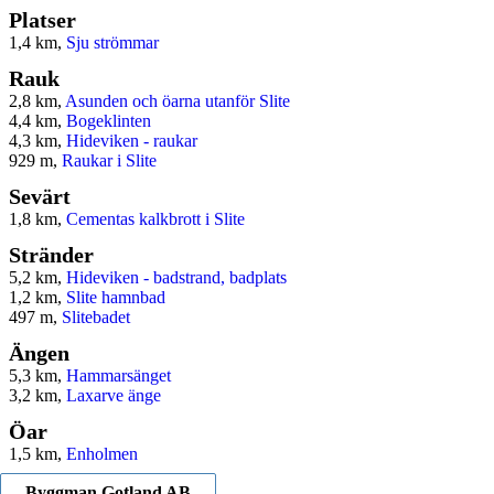
Platser
1,4 km,
Sju strömmar
Rauk
2,8 km,
Asunden och öarna utanför Slite
4,4 km,
Bogeklinten
4,3 km,
Hideviken - raukar
929 m,
Raukar i Slite
Sevärt
1,8 km,
Cementas kalkbrott i Slite
Stränder
5,2 km,
Hideviken - badstrand, badplats
1,2 km,
Slite hamnbad
497 m,
Slitebadet
Ängen
5,3 km,
Hammarsänget
3,2 km,
Laxarve änge
Öar
1,5 km,
Enholmen
Byggman Gotland AB