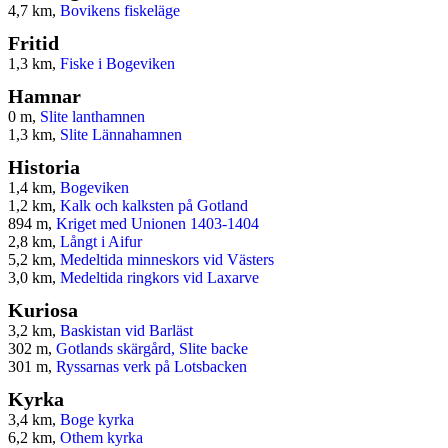
4,7 km,
Bovikens fiskeläge
Fritid
1,3 km,
Fiske i Bogeviken
Hamnar
0 m,
Slite lanthamnen
1,3 km,
Slite Lännahamnen
Historia
1,4 km,
Bogeviken
1,2 km,
Kalk och kalksten på Gotland
894 m,
Kriget med Unionen 1403-1404
2,8 km,
Långt i Aifur
5,2 km,
Medeltida minneskors vid Västers
3,0 km,
Medeltida ringkors vid Laxarve
Kuriosa
3,2 km,
Baskistan vid Barläst
302 m,
Gotlands skärgård, Slite backe
301 m,
Ryssarnas verk på Lotsbacken
Kyrka
3,4 km,
Boge kyrka
6,2 km,
Othem kyrka