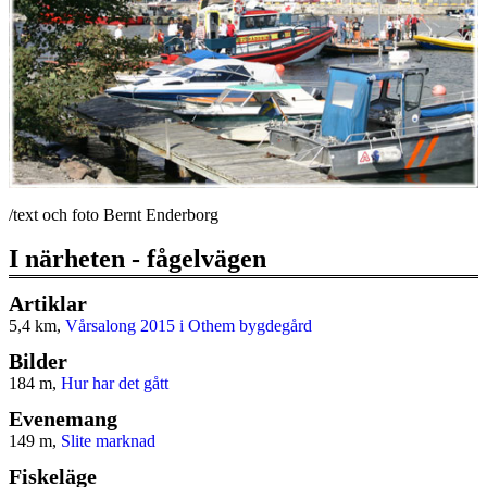
/text och foto Bernt Enderborg
I närheten - fågelvägen
Artiklar
5,4 km,
Vårsalong 2015 i Othem bygdegård
Bilder
184 m,
Hur har det gått
Evenemang
149 m,
Slite marknad
Fiskeläge