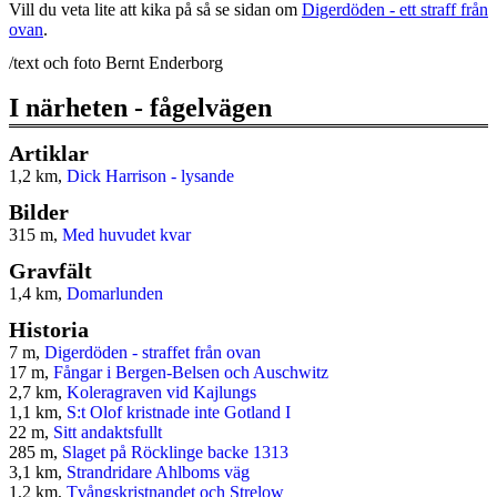
Vill du veta lite att kika på så se sidan om
Digerdöden - ett straff från
ovan
.
/text och foto Bernt Enderborg
I närheten - fågelvägen
Artiklar
1,2 km,
Dick Harrison - lysande
Bilder
315 m,
Med huvudet kvar
Gravfält
1,4 km,
Domarlunden
Historia
7 m,
Digerdöden - straffet från ovan
17 m,
Fångar i Bergen-Belsen och Auschwitz
2,7 km,
Koleragraven vid Kajlungs
1,1 km,
S:t Olof kristnade inte Gotland I
22 m,
Sitt andaktsfullt
285 m,
Slaget på Röcklinge backe 1313
3,1 km,
Strandridare Ahlboms väg
1,2 km,
Tvångskristnandet och Strelow