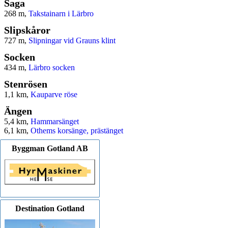
Saga
268 m,
Takstainarn i Lärbro
Slipskåror
727 m,
Slipningar vid Grauns klint
Socken
434 m,
Lärbro socken
Stenrösen
1,1 km,
Kauparve röse
Ängen
5,4 km,
Hammarsänget
6,1 km,
Othems korsänge, prästänget
Byggman Gotland AB
Destination Gotland