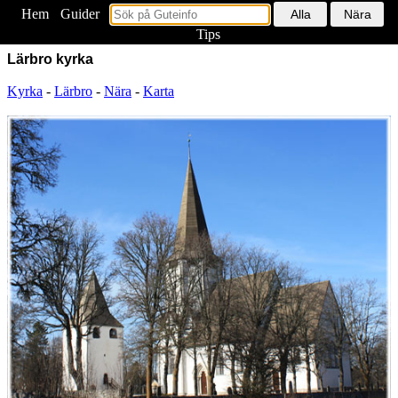
Hem
<
Guider
Tips
Lärbro kyrka
Kyrka
-
Lärbro
-
Nära
-
Karta