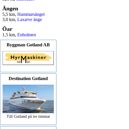
Ängen
5,5 km,
Hammarsänget
3,0 km,
Laxarve änge
Öar
1,5 km,
Enholmen
Byggman Gotland AB
Destination Gotland
Till Gotland på tre timmar