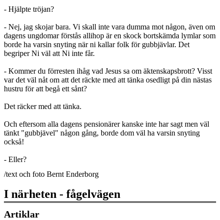
- Hjälpte tröjan?
- Nej, jag skojar bara. Vi skall inte vara dumma mot någon, även om
dagens ungdomar förstås allihop är en skock bortskämda lymlar som
borde ha varsin snyting när ni kallar folk för gubbjävlar. Det
begriper Ni väl att Ni inte får.
- Kommer du förresten ihåg vad Jesus sa om äktenskapsbrott? Visst
var det väl nåt om att det räckte med att tänka osedligt på din nästas
hustru för att begå ett sånt?
Det räcker med att tänka.
Och eftersom alla dagens pensionärer kanske inte har sagt men väl
tänkt "gubbjävel" någon gång, borde dom väl ha varsin snyting
också!
- Eller?
/text och foto Bernt Enderborg
I närheten - fågelvägen
Artiklar