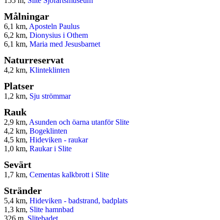
155 m,
Slite Sjöfartsmuseum
Målningar
6,1 km,
Aposteln Paulus
6,2 km,
Dionysius i Othem
6,1 km,
Maria med Jesusbarnet
Naturreservat
4,2 km,
Klinteklinten
Platser
1,2 km,
Sju strömmar
Rauk
2,9 km,
Asunden och öarna utanför Slite
4,2 km,
Bogeklinten
4,5 km,
Hideviken - raukar
1,0 km,
Raukar i Slite
Sevärt
1,7 km,
Cementas kalkbrott i Slite
Stränder
5,4 km,
Hideviken - badstrand, badplats
1,3 km,
Slite hamnbad
326 m,
Slitebadet