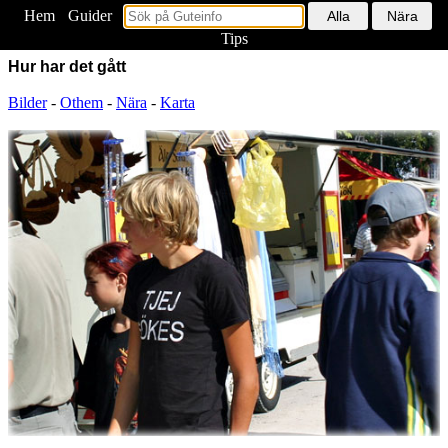
Hem
<
Guider
Tips
Hur har det gått
Bilder
-
Othem
-
Nära
-
Karta