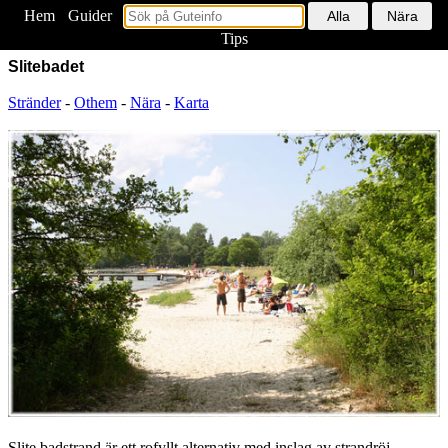
Hem
<
Guider
Tips
Slitebadet
Stränder
-
Othem
-
Nära
-
Karta
Slite badstrand är ett rofyllt alternativ med inslag av strandröj.