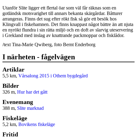
Utanför Slite ligger ett flertal öar som väl får räknas som en
gotländsk motsvarighet till annars bekanta skärgårdar. Båtturer
arrangeras. Finns det sug efter rökt fisk så gör ett besök hos
Klingvall i fiskehamnen. Det finns knappast något bättre än att njuta
en nyrökt flundra i sin rätta miljö och en doft av slarvig uteservering
i Grekland med inslag av knattrande packmoppar och fisklådor.
/text Tina-Marie Qwiberg, foto Bernt Enderborg
I närheten - fågelvägen
Artiklar
5,5 km,
Vårsalong 2015 i Othem bygdegård
Bilder
326 m,
Hur har det gått
Evenemang
388 m,
Slite marknad
Fiskeläge
5,2 km,
Bovikens fiskeläge
Fritid