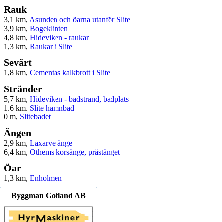
Rauk
3,1 km,
Asunden och öarna utanför Slite
3,9 km,
Bogeklinten
4,8 km,
Hideviken - raukar
1,3 km,
Raukar i Slite
Sevärt
1,8 km,
Cementas kalkbrott i Slite
Stränder
5,7 km,
Hideviken - badstrand, badplats
1,6 km,
Slite hamnbad
0 m,
Slitebadet
Ängen
2,9 km,
Laxarve änge
6,4 km,
Othems korsänge, prästänget
Öar
1,3 km,
Enholmen
Byggman Gotland AB