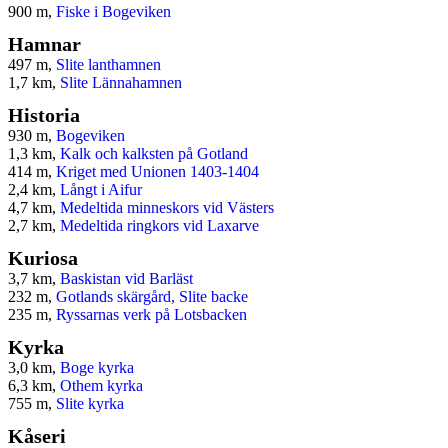
900 m,
Fiske i Bogeviken
Hamnar
497 m,
Slite lanthamnen
1,7 km,
Slite Lännahamnen
Historia
930 m,
Bogeviken
1,3 km,
Kalk och kalksten på Gotland
414 m,
Kriget med Unionen 1403-1404
2,4 km,
Långt i Aifur
4,7 km,
Medeltida minneskors vid Västers
2,7 km,
Medeltida ringkors vid Laxarve
Kuriosa
3,7 km,
Baskistan vid Barläst
232 m,
Gotlands skärgård, Slite backe
235 m,
Ryssarnas verk på Lotsbacken
Kyrka
3,0 km,
Boge kyrka
6,3 km,
Othem kyrka
755 m,
Slite kyrka
Kåseri