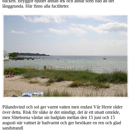
backen. Bryggor bjuder annan lek och annat sorts bad än det
långgrunda. Här finns alla faciliteter.
Pålandsvind och sol ger varmt vatten men endast Vår Herre råder
över detta. Risk för släke är det ständigt, det är ett utsatt område,
men Sliteborna vårdar sin badplats mellan den 15 juni och 15
augusti när vattnet är badvarmt och ger besökare en ren och glad
sandstrandl