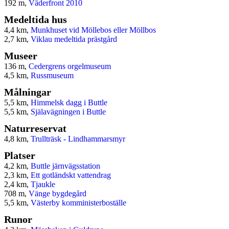
192 m,
Väderfront 2010
Medeltida hus
4,4 km,
Munkhuset vid Möllebos eller Möllbos
2,7 km,
Viklau medeltida prästgård
Museer
136 m,
Cedergrens orgelmuseum
4,5 km,
Russmuseum
Målningar
5,5 km,
Himmelsk dagg i Buttle
5,5 km,
Själavägningen i Buttle
Naturreservat
4,8 km,
Trullträsk - Lindhammarsmyr
Platser
4,2 km,
Buttle järnvägsstation
2,3 km,
Ett gotländskt vattendrag
2,4 km,
Tjaukle
708 m,
Vänge bygdegård
5,5 km,
Västerby komministerboställe
Runor