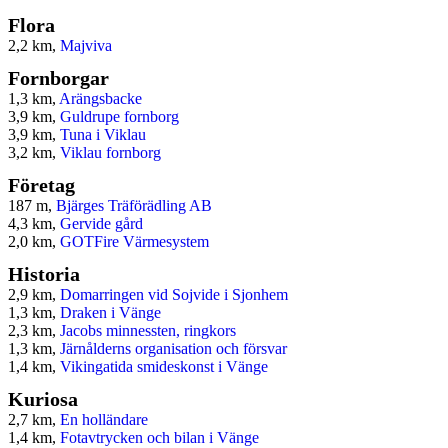
Flora
2,2 km,
Majviva
Fornborgar
1,3 km,
Arängsbacke
3,9 km,
Guldrupe fornborg
3,9 km,
Tuna i Viklau
3,2 km,
Viklau fornborg
Företag
187 m,
Bjärges Träförädling AB
4,3 km,
Gervide gård
2,0 km,
GOTFire Värmesystem
Historia
2,9 km,
Domarringen vid Sojvide i Sjonhem
1,3 km,
Draken i Vänge
2,3 km,
Jacobs minnessten, ringkors
1,3 km,
Järnålderns organisation och försvar
1,4 km,
Vikingatida smideskonst i Vänge
Kuriosa
2,7 km,
En holländare
1,4 km,
Fotavtrycken och bilan i Vänge