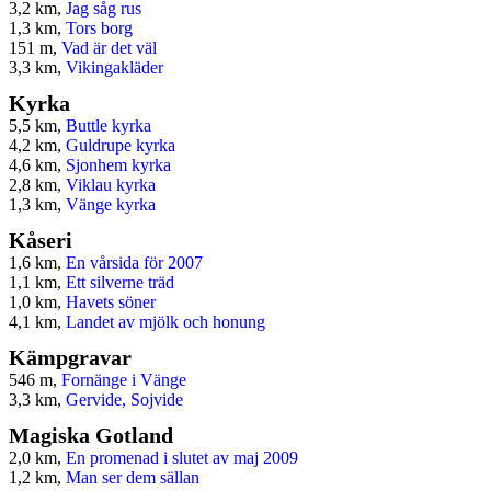
3,2 km,
Jag såg rus
1,3 km,
Tors borg
151 m,
Vad är det väl
3,3 km,
Vikingakläder
Kyrka
5,5 km,
Buttle kyrka
4,2 km,
Guldrupe kyrka
4,6 km,
Sjonhem kyrka
2,8 km,
Viklau kyrka
1,3 km,
Vänge kyrka
Kåseri
1,6 km,
En vårsida för 2007
1,1 km,
Ett silverne träd
1,0 km,
Havets söner
4,1 km,
Landet av mjölk och honung
Kämpgravar
546 m,
Fornänge i Vänge
3,3 km,
Gervide, Sojvide
Magiska Gotland
2,0 km,
En promenad i slutet av maj 2009
1,2 km,
Man ser dem sällan