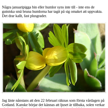
Några januaripigga bin eller humlor syns inte till - inte ens de
gutniska små bruna humlorna har tagit på sig omaket att uppvakta.
Det drar kallt, fast plusgrader.
Jag läste nånstans att den 22 februari räknas som första vårdagen på
Gotland. Kanske börjar det kännas att ljuset är tillbaka, solen verkar