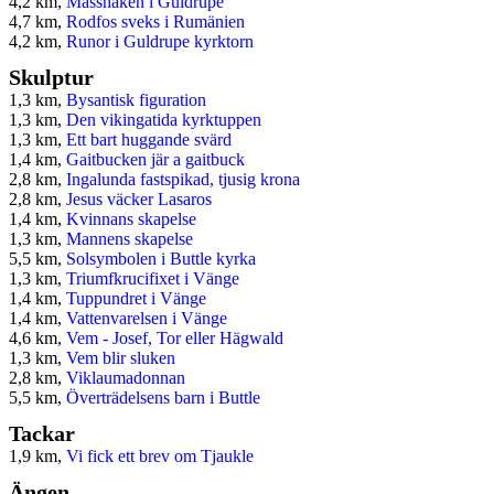
4,2 km,
Mässhaken i Guldrupe
4,7 km,
Rodfos sveks i Rumänien
4,2 km,
Runor i Guldrupe kyrktorn
Skulptur
1,3 km,
Bysantisk figuration
1,3 km,
Den vikingatida kyrktuppen
1,3 km,
Ett bart huggande svärd
1,4 km,
Gaitbucken jär a gaitbuck
2,8 km,
Ingalunda fastspikad, tjusig krona
2,8 km,
Jesus väcker Lasaros
1,4 km,
Kvinnans skapelse
1,3 km,
Mannens skapelse
5,5 km,
Solsymbolen i Buttle kyrka
1,3 km,
Triumfkrucifixet i Vänge
1,4 km,
Tuppundret i Vänge
1,4 km,
Vattenvarelsen i Vänge
4,6 km,
Vem - Josef, Tor eller Hägwald
1,3 km,
Vem blir sluken
2,8 km,
Viklaumadonnan
5,5 km,
Överträdelsens barn i Buttle
Tackar
1,9 km,
Vi fick ett brev om Tjaukle
Ängen