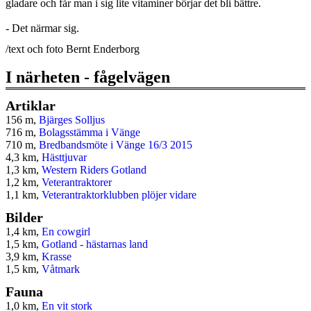
gladare och får man i sig lite vitaminer börjar det bli bättre.
- Det närmar sig.
/text och foto Bernt Enderborg
I närheten - fågelvägen
Artiklar
156 m,
Bjärges Solljus
716 m,
Bolagsstämma i Vänge
710 m,
Bredbandsmöte i Vänge 16/3 2015
4,3 km,
Hästtjuvar
1,3 km,
Western Riders Gotland
1,2 km,
Veterantraktorer
1,1 km,
Veterantraktorklubben plöjer vidare
Bilder
1,4 km,
En cowgirl
1,5 km,
Gotland - hästarnas land
3,9 km,
Krasse
1,5 km,
Våtmark
Fauna
1,0 km,
En vit stork