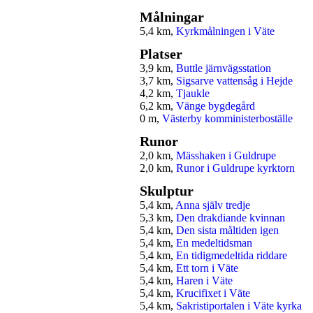
Målningar
5,4 km,
Kyrkmålningen i Väte
Platser
3,9 km,
Buttle järnvägsstation
3,7 km,
Sigsarve vattensåg i Hejde
4,2 km,
Tjaukle
6,2 km,
Vänge bygdegård
0 m,
Västerby komministerboställe
Runor
2,0 km,
Mässhaken i Guldrupe
2,0 km,
Runor i Guldrupe kyrktorn
Skulptur
5,4 km,
Anna själv tredje
5,3 km,
Den drakdiande kvinnan
5,4 km,
Den sista måltiden igen
5,4 km,
En medeltidsman
5,4 km,
En tidigmedeltida riddare
5,4 km,
Ett torn i Väte
5,4 km,
Haren i Väte
5,4 km,
Krucifixet i Väte
5,4 km,
Sakristiportalen i Väte kyrka