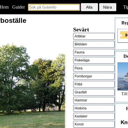
Hem
<
Guider
Ti
boställe
By
Sevärt
Artiklar
Bildsten
Fauna
De
Fiskeläge
Flora
Fornborgar
Fritid
Gravfält
Till
Hamnar
H
Historia
Kastaler
Konst