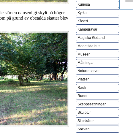
Kuriosa
 står en oansenligt skylt på höger
Kyrka
m på grund av obetalda skatter blev
Kåseri
Kämpgravar
Magiska Gotland
Medeltida hus
Museer
Målningar
Naturreservat
Platser
Rauk
Runor
Skeppssättningar
Skulptur
Slipskåror
Socken