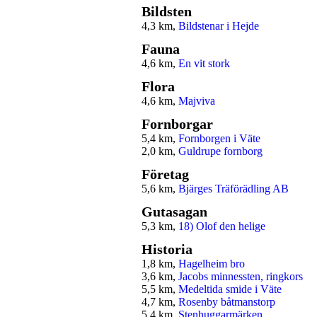
Bildsten
4,3 km,
Bildstenar i Hejde
Fauna
4,6 km,
En vit stork
Flora
4,6 km,
Majviva
Fornborgar
5,4 km,
Fornborgen i Väte
2,0 km,
Guldrupe fornborg
Företag
5,6 km,
Bjärges Träförädling AB
Gutasagan
5,3 km,
18) Olof den helige
Historia
1,8 km,
Hagelheim bro
3,6 km,
Jacobs minnessten, ringkors
5,5 km,
Medeltida smide i Väte
4,7 km,
Rosenby båtmanstorp
5,4 km,
Stenhuggarmärken