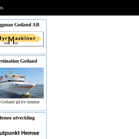
ps
ggman Gotland AB
stination Gotland
 Gotland på tre timmar
emse utveckling