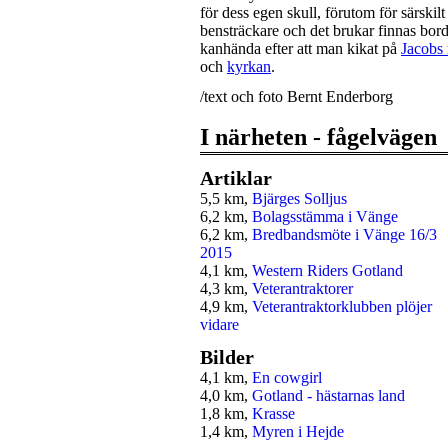
för dess egen skull, förutom för särskil
bensträckare och det brukar finnas bor
kanhända efter att man kikat på
Jacobs 
och
kyrkan
.
/text och foto Bernt Enderborg
I närheten - fågelvägen
Artiklar
5,5 km,
Bjärges Solljus
6,2 km,
Bolagsstämma i Vänge
6,2 km,
Bredbandsmöte i Vänge 16/3
2015
4,1 km,
Western Riders Gotland
4,3 km,
Veterantraktorer
4,9 km,
Veterantraktorklubben plöjer
vidare
Bilder
4,1 km,
En cowgirl
4,0 km,
Gotland - hästarnas land
1,8 km,
Krasse
1,4 km,
Myren i Hejde