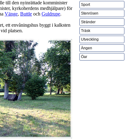
le till den nyinrättade komminister
Sport
ister, kyrkoherdens medhjälpare) för
rna
Vänge
,
Buttle
och
Guldrupe
.
Stenrösen
Stränder
t, ett envåningshus byggt i kalksten
vid platsen.
Träsk
Utveckling
Ängen
Öar