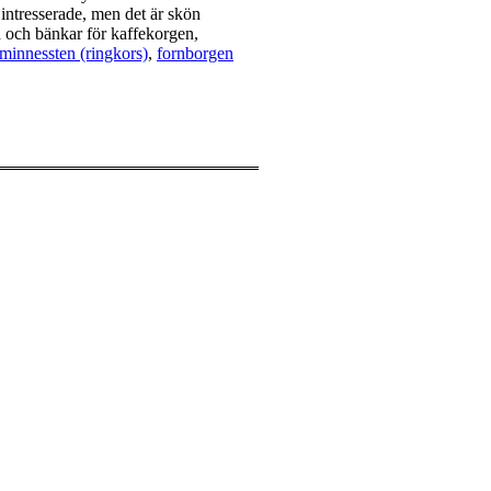
t intresserade, men det är skön
d och bänkar för kaffekorgen,
minnessten (ringkors)
,
fornborgen