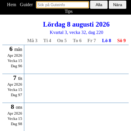
Hem
<
Guider
Tips
Lördag 8 augusti 2026
Kvartal 3, vecka 32, dag 220
Må 3
Ti 4
On 5
To 6
Fr 7
Lö 8
Sö 9
6
mån
Apr 2026
Vecka 15
Dag 96
7
tis
Apr 2026
Vecka 15
Dag 97
8
ons
Apr 2026
Vecka 15
Dag 98