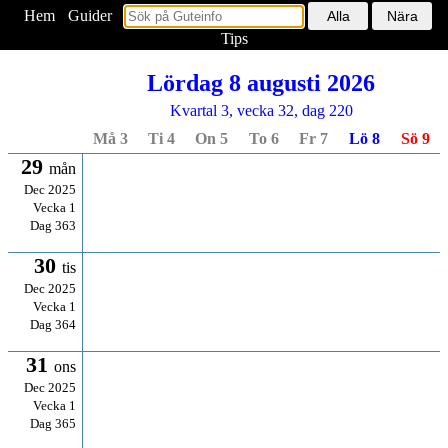
Hem
<
Guider
Tips
Lördag 8 augusti 2026
Kvartal 3, vecka 32, dag 220
Må 3
Ti 4
On 5
To 6
Fr 7
Lö 8
Sö 9
29
mån
Dec 2025
Vecka 1
Dag 363
30
tis
Dec 2025
Vecka 1
Dag 364
31
ons
Dec 2025
Vecka 1
Dag 365