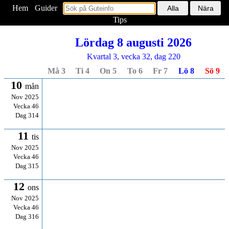
Hem
<
Guider
Tips
Lördag 8 augusti 2026
Kvartal 3, vecka 32, dag 220
Må 3
Ti 4
On 5
To 6
Fr 7
Lö 8
Sö 9
10
mån
Nov 2025
Vecka 46
Dag 314
11
tis
Nov 2025
Vecka 46
Dag 315
12
ons
Nov 2025
Vecka 46
Dag 316