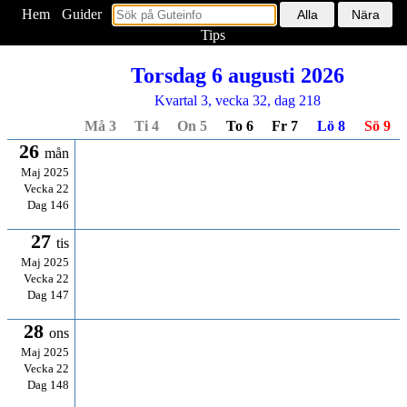
Hem
<
Guider
Tips
Torsdag 6 augusti 2026
Kvartal 3, vecka 32, dag 218
Må 3
Ti 4
On 5
To 6
Fr 7
Lö 8
Sö 9
26
mån
Maj 2025
Vecka 22
Dag 146
27
tis
Maj 2025
Vecka 22
Dag 147
28
ons
Maj 2025
Vecka 22
Dag 148