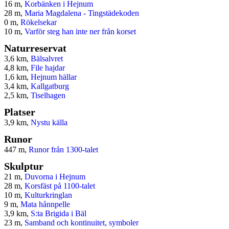
16 m,
Korbänken i Hejnum
28 m,
Maria Magdalena - Tingstädekoden
0 m,
Rökelsekar
10 m,
Varför steg han inte ner från korset
Naturreservat
3,6 km,
Bälsalvret
4,8 km,
File hajdar
1,6 km,
Hejnum hällar
3,4 km,
Kallgatburg
2,5 km,
Tiselhagen
Platser
3,9 km,
Nystu källa
Runor
447 m,
Runor från 1300-talet
Skulptur
21 m,
Duvorna i Hejnum
28 m,
Korsfäst på 1100-talet
10 m,
Kulturkringlan
9 m,
Mata hånnpelle
3,9 km,
S:ta Brigida i Bäl
23 m,
Samband och kontinuitet, symboler