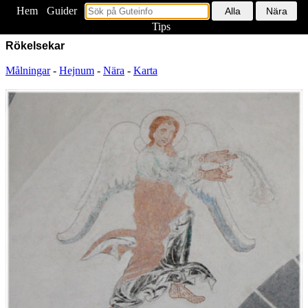
Hem
<
Guider
Tips
Rökelsekar
Målningar
-
Hejnum
-
Nära
-
Karta