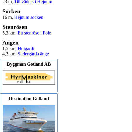
23 m,
Till väders i Hejnum
Socken
16 m,
Hejnum socken
Stenrösen
5,3 km,
Ett stenröse i Fole
Ängen
1,5 km,
Hoigardi
4,3 km,
Sudergårda änge
Byggman Gotland AB
Destination Gotland