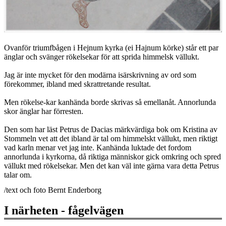
Ovanför triumfbågen i Hejnum kyrka (ei Hajnum körke) står ett par
änglar och svänger rökelsekar för att sprida himmelsk vällukt.
Jag är inte mycket för den modärna isärskrivning av ord som
förekommer, ibland med skrattretande resultat.
Men rökelse-kar kanhända borde skrivas så emellanåt. Annorlunda
skor änglar har förresten.
Den som har läst Petrus de Dacias märkvärdiga bok om Kristina av
Stommeln vet att det ibland är tal om himmelskt vällukt, men riktigt
vad karln menar vet jag inte. Kanhända luktade det fordom
annorlunda i kyrkorna, då riktiga människor gick omkring och spred
vällukt med rökelsekar. Men det kan väl inte gärna vara detta Petrus
talar om.
/text och foto Bernt Enderborg
I närheten - fågelvägen