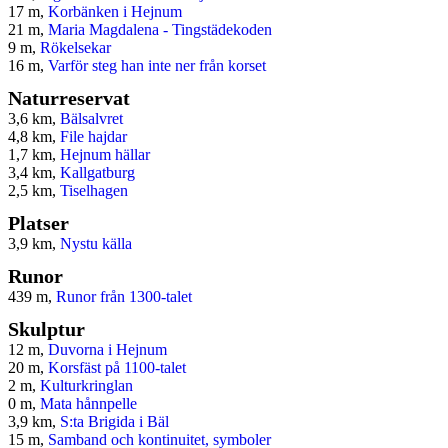
17 m,
Korbänken i Hejnum
21 m,
Maria Magdalena - Tingstädekoden
9 m,
Rökelsekar
16 m,
Varför steg han inte ner från korset
Naturreservat
3,6 km,
Bälsalvret
4,8 km,
File hajdar
1,7 km,
Hejnum hällar
3,4 km,
Kallgatburg
2,5 km,
Tiselhagen
Platser
3,9 km,
Nystu källa
Runor
439 m,
Runor från 1300-talet
Skulptur
12 m,
Duvorna i Hejnum
20 m,
Korsfäst på 1100-talet
2 m,
Kulturkringlan
0 m,
Mata hånnpelle
3,9 km,
S:ta Brigida i Bäl
15 m,
Samband och kontinuitet, symboler