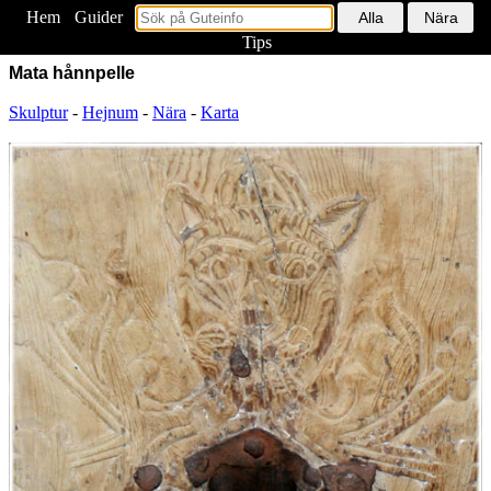
Hem
<
Guider
Tips
Mata hånnpelle
Skulptur
-
Hejnum
-
Nära
-
Karta