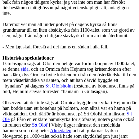
balk från någon tidigare kyrka: jag vet inte om man har försökt
tidsbestämma fattigbössan på något vetenskapligt sätt, antagligen
inte.
Däremot vet man att under golvet på dagens kyrka så finns
grundmurar till en liten absidkyrka från 1100-talet, som var gjord av
sten; något från någon tidigare stavkyrka har man inte återfunnit.
- Men jag skall föreslå att det fanns en sådan i alla fall.
Historiska spekulationer
I Gutasagan sägs att Olof den helige var förbi i början av 1000-talet,
se denna
sida
, och att Ormica från Hejnum tog kristendomen efter
hans lära, dvs Ormica bytte kristendom från den österländska till den
mera västerländska varianten, och att han därvid byggde ett
"bynahus" på dagens
S:t Olofsholm
(resterna av bönehuset finns på
bild, Hejnum stavas förresten "hainaim" i Gutasagan).
Observera att det inte sägs att Ormica byggde en kyrka i Hejnum där
han bodde utan ett bönehus på holmen, som alltså var en hamn på
vikingatiden. Och därför är bönehuset på S:t Olofsholm liksom
S:t
Ole
på Fårö en enklare hamnkyrka för sjöfarare; notera gärna också
att ruinen efter
S:t Olof
i Visby ligger närmast den medeltida
hamnen som i dag heter
Almedalen
och att gutarnas kyrka i
Novgorod på 1000-talet också hade som skyddshelgon just jämt