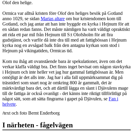
Olof den helige.
Ormica var alltså kristen före Olof den heliges besök på Gotland
anno 1029, se sidan
Marias altare
om hur kristendomen kom till
Gotland, och jag antar att han inte byggde en kyrka i Hejnum för att
en sådan redan fanns. Det måste nämligen ha varit väldigt opraktiskt
att rida ett par mil från Hejnum till S:t Olofsholm för att fira
gudstjänst, och varför då inte dra till med att fattigbössan i Hejnum
kyrka nog en avsågad balk från den antagna kyrkan som stod i
Hejnum på vikingatiden, Ormicas tid.
Kom nu ihåg att ovanstående bara är spekulationer, även om det
verkar klaffa väldigt bra. Det finns inget bevisat om någon stavkyrka
i Hejnum och inte heller vet jag hur gammal fattigbössan är. Men
omöjligt är det alls inte. Jag har i alla fall uppmärksammat dig på
träsnideri som snart nog är omkring 800 år gammalt, det är
märkvärdigt bara det, och att därtill lägga en slant i Djävulens mage
till de fattiga är också ovanligt - det känns inte riktigt tillförlitligt på
något sätt, som att sätta fingrarna i gapet på Djävulen, se
Fan i
helvete
.
/text och foto Bernt Enderborg
I närheten - fågelvägen