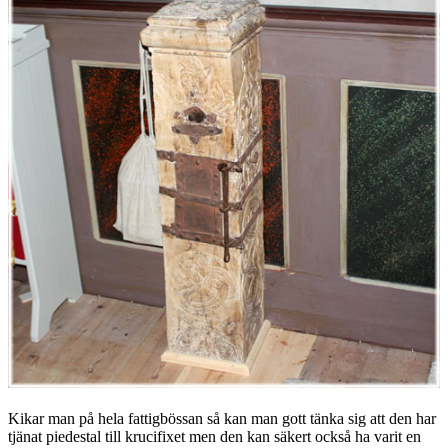
Kikar man på hela fattigbössan så kan man gott tänka sig att den har
tjänat piedestal till krucifixet men den kan säkert också ha varit en