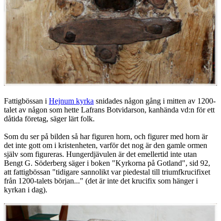
Fattigbössan i
Hejnum kyrka
snidades någon gång i mitten av 1200-
talet av någon som hette Lafrans Botvidarson, kanhända vd:n för ett
dåtida företag, säger lärt folk.
Som du ser på bilden så har figuren horn, och figurer med horn är
det inte gott om i kristenheten, varför det nog är den gamle ormen
själv som figureras. Hungerdjävulen är det emellertid inte utan
Bengt G. Söderberg säger i boken "Kyrkorna på Gotland", sid 92,
att fattigbössan "tidigare sannolikt var piedestal till triumfkrucifixet
från 1200-talets början..." (det är inte det krucifix som hänger i
kyrkan i dag).