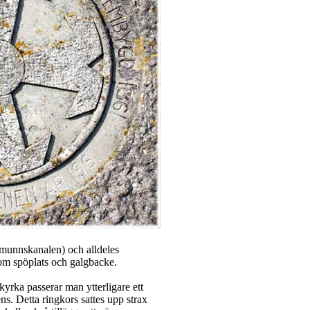
imunnskanalen) och alldeles
om spöplats och galgbacke.
rka passerar man ytterligare ett
s. Detta ringkors sattes upp strax