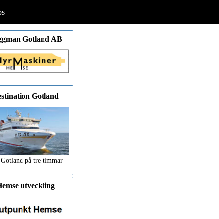
ps
ggman Gotland AB
stination Gotland
 Gotland på tre timmar
emse utveckling