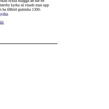
kall också tillägga att när en
sterby kyrka så visade man upp
ha tillhört gutniska 1300-
kyrka
.
åll
.