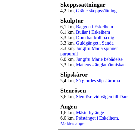
Skeppssättningar
4,2 km,
Gräne skeppssättning
Skulptur
6,1 km,
Baggen i Eskelhem
6,1 km,
Bullar i Eskelhem
3,3 km,
Dom har koll på dig
3,3 km,
Guldgänget i Sanda
3,3 km,
Jungfru Maria spinner
purpurull
6,0 km,
Jungfru Marie bebådelse
3,3 km,
Matteus - änglamänniskan
Slipskåror
5,4 km,
Så gjordes slipskårorna
Stenrösen
3,6 km,
Stenröse vid vägen till Dans
Ängen
1,6 km,
Mästerby änge
6,0 km,
Prästänget i Eskelhem,
Maldes änge