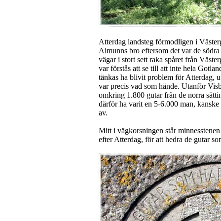
Atterdag landsteg förmodligen i Västerg
Aimunns bro eftersom det var de södra s
vägar i stort sett raka spåret från Väst
var förstås att se till att inte hela Got
tänkas ha blivit problem för Atterdag, ut
var precis vad som hände. Utanför Visb
omkring 1.800 gutar från de norra sätti
därför ha varit en 5-6.000 man, kanske 
av.
Mitt i vägkorsningen står minnesstenen 
efter Atterdag, för att hedra de gutar som