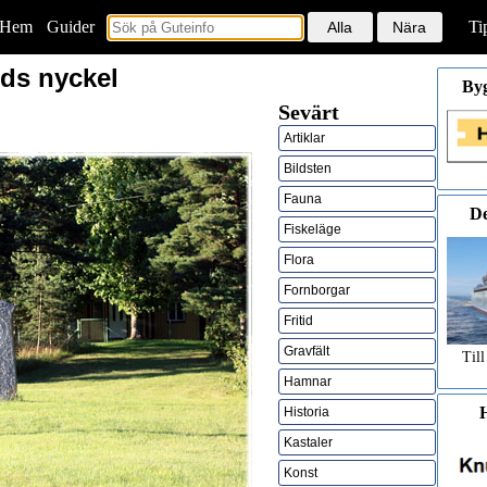
Hem
<
Guider
Ti
ds nyckel
By
Sevärt
Artiklar
Bildsten
Fauna
De
Fiskeläge
Flora
Fornborgar
Fritid
Gravfält
Till
Hamnar
H
Historia
Kastaler
Konst