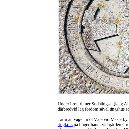
Under bron rinner Sudatingsai (idag A
därbredvid låg fordom såväl tingshus s
Tar man vägen mot Väte vid Mästerby ky
ringkors
på höger hand, vid gården Gren