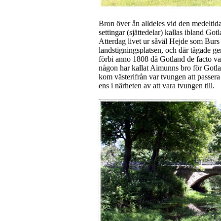
Bron över ån alldeles vid den medeltid
settingar (sjättedelar) kallas ibland G
Atterdag livet ur såväl Hejde som Burs s
landstigningsplatsen, och där tågade g
förbi anno 1808 då Gotland de facto var
någon har kallat Aimunns bro för Gotla
kom västerifrån var tvungen att passera
ens i närheten av att vara tvungen till.