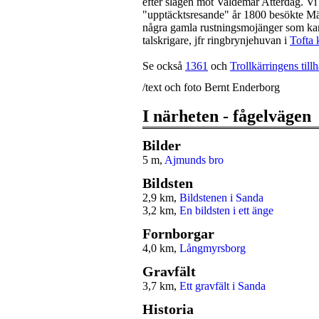
efter slagen mot Valdemar Atterdag. Vi s
"upptäcktsresande" år 1800 besökte Mä
några gamla rustningsmojänger som kan 
talskrigare, jfr ringbrynjehuvan i
Tofta 
Se också
1361
och
Trollkärringens tillh
/text och foto Bernt Enderborg
I närheten - fågelvägen
Bilder
5 m,
Ajmunds bro
Bildsten
2,9 km,
Bildstenen i Sanda
3,2 km,
En bildsten i ett änge
Fornborgar
4,0 km,
Långmyrsborg
Gravfält
3,7 km,
Ett gravfält i Sanda
Historia