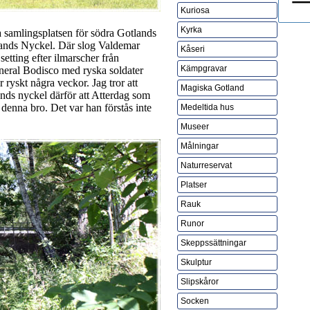
Kuriosa
Kyrka
a samlingsplatsen för södra Gotlands
otlands Nyckel. Där slog Valdemar
Kåseri
etting efter ilmarscher från
Kämpgravar
eneral Bodisco med ryska soldater
 ryskt några veckor. Jag tror att
Magiska Gotland
nds nyckel därför att Atterdag som
 denna bro. Det var han förstås inte
Medeltida hus
Museer
Målningar
Naturreservat
Platser
Rauk
Runor
Skeppssättningar
Skulptur
Slipskåror
Socken