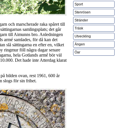
Sport
Stenrösen
Stränder
arn och marscherade raka spåret till
Träsk
ättingarnas samlingsplats; det går
ergarn till Aimunns bro. Anledningen
Utveckling
lands armé samlades, för då kan det
an slå sättingarna en efter en, vilket
Ängen
y ringmur föll några dagar senare
Öar
ngarna, hela Gotlands armé bör väl
10.000. Det hade inte Atterdag klarat
på bilden ovan, rest 1961, 600 år
 slogs för sin frihet.