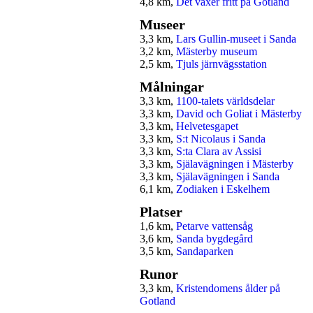
4,8 km,
Det växer fritt på Gotland
Museer
3,3 km,
Lars Gullin-museet i Sanda
3,2 km,
Mästerby museum
2,5 km,
Tjuls järnvägsstation
Målningar
3,3 km,
1100-talets världsdelar
3,3 km,
David och Goliat i Mästerby
3,3 km,
Helvetesgapet
3,3 km,
S:t Nicolaus i Sanda
3,3 km,
S:ta Clara av Assisi
3,3 km,
Själavägningen i Mästerby
3,3 km,
Själavägningen i Sanda
6,1 km,
Zodiaken i Eskelhem
Platser
1,6 km,
Petarve vattensåg
3,6 km,
Sanda bygdegård
3,5 km,
Sandaparken
Runor
3,3 km,
Kristendomens ålder på
Gotland