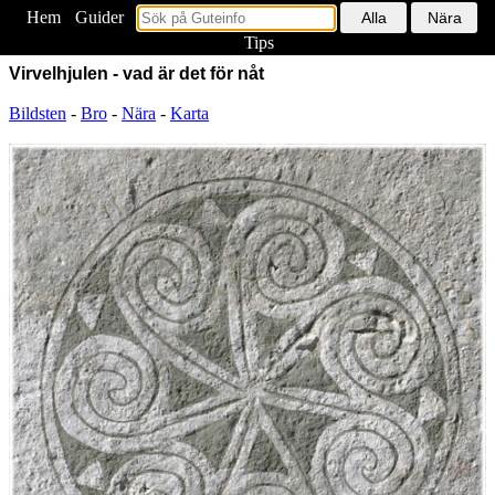
Hem
<
Guider
Tips
Virvelhjulen - vad är det för nåt
Bildsten
-
Bro
-
Nära
-
Karta