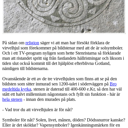
På sidan om
religion
säger vi att man har försökt förklara de
virvelhjul som förekommer på bildstenar med att de är solsymboler.
Och i ett TV-program nyligen som hette Stenristarna så förklarade
man att ristandet spritt sig från fastlandets hällristningar och liksom i
tiden slut också kommit till det hjälplöst efterblivna Gotland,
nämligen till bildstenarna.
Ovanstående är ett av de tre virvelhjulen som finns att se på den
bildsten som sitter inmurad sen 1200-talet i söderväggen på
Bro
medeltida kyrka
, stenen är daterad till 400-600 e.Kr, så den har väl
stått ett halvt millennium någonstans och fyllt sin funktion - här är
hela stenen
- innan den murades på plats.
- Vad tror du att virvelhjulen är för nåt?
Symboler för nåt? Solen, livet, månen, döden? Dödssnurror kanske?
Eller är det sköldar? Vapensymboler? Igenkänningsmärken för en