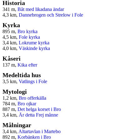
Historia
341 m,
Båt med likadana ändar
4,3 km,
Dannebrogen och Strelow i Fole
Kyrka
895 m,
Bro kyrka
4,5 km,
Fole kyrka
3,4 km,
Lokrume kyrka
4,0 km,
Väskinde kyrka
Kåseri
137 m,
Kika efter
Medeltida hus
3,5 km,
Vatlings i Fole
Mytologi
1,2 km,
Bro offerkälla
784 m,
Bro ojkar
887 m,
Det helga korset i Bro
3,4 km,
Är detta Frej månne
Målningar
3,4 km,
Altartavlan i Martebo
892 m,
Korbänken i Bro