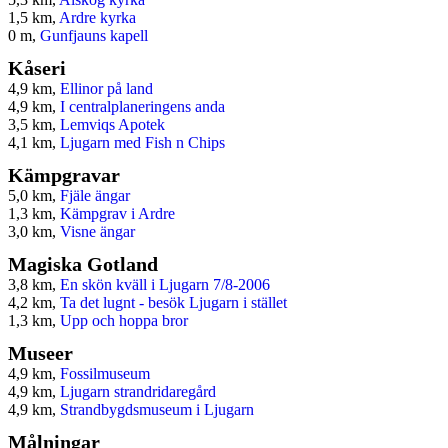
1,5 km,
Ardre kyrka
0 m,
Gunfjauns kapell
Kåseri
4,9 km,
Ellinor på land
4,9 km,
I centralplaneringens anda
3,5 km,
Lemviqs Apotek
4,1 km,
Ljugarn med Fish n Chips
Kämpgravar
5,0 km,
Fjäle ängar
1,3 km,
Kämpgrav i Ardre
3,0 km,
Visne ängar
Magiska Gotland
3,8 km,
En skön kväll i Ljugarn 7/8-2006
4,2 km,
Ta det lugnt - besök Ljugarn i stället
1,3 km,
Upp och hoppa bror
Museer
4,9 km,
Fossilmuseum
4,9 km,
Ljugarn strandridaregård
4,9 km,
Strandbygdsmuseum i Ljugarn
Målningar