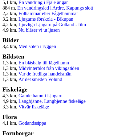
5,1 km,
En vandring i Fjäle ängar
884 m,
En vandringsled i Ardre, Kapungs slott
2,2 km,
Folhammar eller Fågelhammar
3,2 km,
Ljugarns förskola - Bikupan
4,2 km,
Ljuvliga Ljugarn på Gotland - film
4,9 km,
Nu blåser vi ut ljusen
Bilder
3,4 km,
Med solen i ryggen
Bildsten
1,3 km,
En blåsbälg till fågelhamn
1,3 km,
Midvinterblot från vikingatiden
1,3 km,
Var de fredliga handelsmän
1,3 km,
Är det smeden Volund
Fiskeläge
4,3 km,
Gamle hamn i Ljugarn
4,9 km,
Langbjänne, Langbjenne fiskeläge
3,3 km,
Vitvär fiskeläge
Flora
4,1 km,
Gotlandssippa
Fornborgar