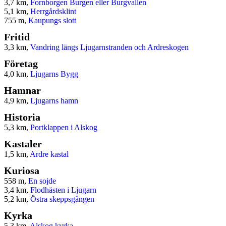
3,7 km,
Fornborgen Burgen eller Burgvallen
5,1 km,
Herrgårdsklint
755 m,
Kaupungs slott
Fritid
3,3 km,
Vandring längs Ljugarnstranden och Ardreskogen
Företag
4,0 km,
Ljugarns Bygg
Hamnar
4,9 km,
Ljugarns hamn
Historia
5,3 km,
Portklappen i Alskog
Kastaler
1,5 km,
Ardre kastal
Kuriosa
558 m,
En sojde
3,4 km,
Flodhästen i Ljugarn
5,2 km,
Östra skeppsgången
Kyrka
5,3 km,
Alskog kyrka