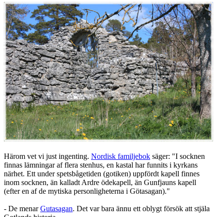
Härom vet vi just ingenting.
Nordisk familjebok
säger: "I socknen
finnas lämningar af flera stenhus, en kastal har funnits i kyrkans
närhet. Ett under spetsbågetiden (gotiken) uppfördt kapell finnes
inom socknen, än kalladt Ardre ödekapell, än Gunfjauns kapell
(efter en af de mytiska personligheterna i Götasagan)."
- De menar
Gutasagan
. Det var bara ännu ett oblygt försök att stjäla