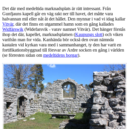
Det där med medeltida marknadsplats är rätt intressant. Från
Gunfjauns kapell går en väg rakt ner till havet, det måtte vara
halvannan mil eller nåt åt det hållet. Den mynnar i vad vi idag kallar
Vitvär
, där det finns en utgammel hamn som en gång kallades
Widfärswik
(Widefarsvik - varav namnet Vitvär). Det hänger förstås
ihop det där, kapellet, marknadsplatsen (
Kaupungs slott
) och viken
varifrån man for vida. Kanhända bör också den ovan nämnda
kastalen vid kyrkan vara med i sammanhanget, ty den har varit en
fortifikationsbyggnad till försvar av Ardre socken en gång i världen
(se förresten sidan om
medeltidens borgar
).