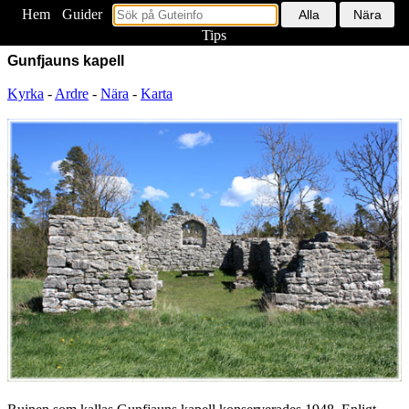
Hem
<
Guider
Tips
Gunfjauns kapell
Kyrka
-
Ardre
-
Nära
-
Karta