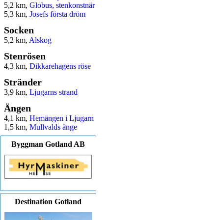
5,2 km,
Globus, stenkonstnär
5,3 km,
Josefs första dröm
Socken
5,2 km,
Alskog
Stenrösen
4,3 km,
Dikkarehagens röse
Stränder
3,9 km,
Ljugarns strand
Ängen
4,1 km,
Hemängen i Ljugarn
1,5 km,
Mullvalds änge
Byggman Gotland AB
Destination Gotland