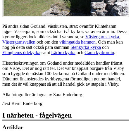
På andra sidan Gotland, västkusten, strax ovanför Klintehamn,
ligger Västergarn, som också har två kyrkor, varav en är ruin. Dessa
kyrkor ligger dock alldeles intill varandra, se
Västergarns kyrka
,
Västergarnsvallen
och om den
vikingatida hamnen
. Och man kan
nog på detta sätt också para samman
Stenkyrka kyrka
och
Elinghems ödekyrka
samt
Lärbro kyrka
och
Gann kyrkoruin
.
Historieskrivningen om Gotland under medeltiden handlar främst
om Visby. Det är nog rätt fel. Det var knappast borgare från Visby
som byggde de nästan 100 kyrkorna på Gotland under medeltiden.
Däremot finansierades kyrkbyggena förmodligen genom handel,
men det är väl knappast så att all handel gick av stapeln i Visby.
Alla fotografier är tagna av Sara Enderborg.
/text Bernt Enderborg
I närheten - fågelvägen
Artiklar