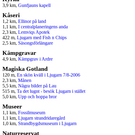
3,9 km,
Gunfjauns kapell
Kåseri
1,2 km,
Ellinor på land
1,1 km,
I centralplaneringens anda
2,3 km,
Lemviqs Apotek
422 m,
Ljugarn med Fish n Chips
2,5 km,
Säsongsförlängare
Kämpgravar
4,9 km,
Kämpgrav i Ardre
Magiska Gotland
120 m,
En skön kväll i Ljugarn 7/8-2006
2,3 km,
Månen
5,5 km,
Några bilder på Lau
515 m,
Ta det lugnt - besök Ljugarn i stället
5,0 km,
Upp och hoppa bror
Museer
1,1 km,
Fossilmuseum
1,1 km,
Ljugarn strandridaregård
1,0 km,
Strandbygdsmuseum i Ljugarn
Naturreservat