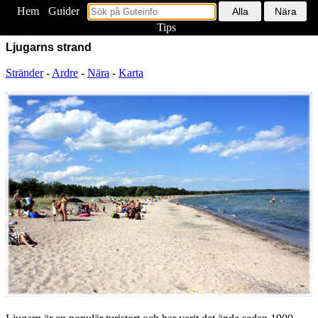
Hem
<
Guider
Tips
Ljugarns strand
Stränder
-
Ardre
-
Nära
-
Karta