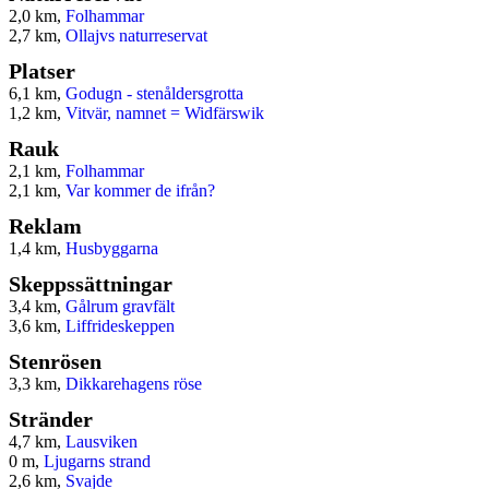
2,0 km,
Folhammar
2,7 km,
Ollajvs naturreservat
Platser
6,1 km,
Godugn - stenåldersgrotta
1,2 km,
Vitvär, namnet = Widfärswik
Rauk
2,1 km,
Folhammar
2,1 km,
Var kommer de ifrån?
Reklam
1,4 km,
Husbyggarna
Skeppssättningar
3,4 km,
Gålrum gravfält
3,6 km,
Liffrideskeppen
Stenrösen
3,3 km,
Dikkarehagens röse
Stränder
4,7 km,
Lausviken
0 m,
Ljugarns strand
2,6 km,
Svajde