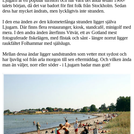
Ljugarn är en populär turistort och har varit det ända sedan 1900-
talets början, då det var badort för fint folk från Stockholm. Sedan
dess har mycket ändrats, men lyckligtvis inte stranden.
I den ena änden av den kilometerlånga stranden ligger själva
Ljugarn. Där finns flera restauranger, kiosk, standcafé, minigolf med
mera. I den andra änden återfinns Vitvär, ett av Gotland mest
fotograferade fiskelägen, med flistak och sånt - längre norrut ligger
raukfältet Folhammar med själslugn.
Mellan dessa ändar ligger sandstranden som vetter mot sydost och
har ljuvlig sol från arla morgon till sen eftermiddag. Och vilken ända
man än väljer, norr eller söder - i Ljugarn badar man gott!