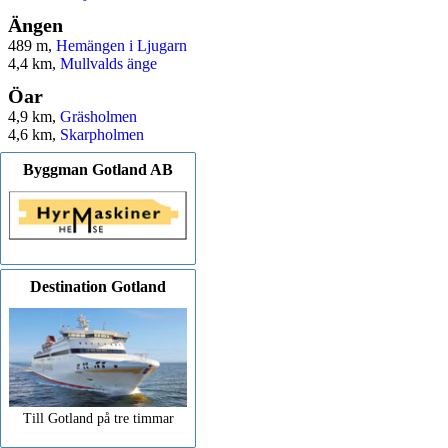
Ängen
489 m,
Hemängen i Ljugarn
4,4 km,
Mullvalds änge
Öar
4,9 km,
Gräsholmen
4,6 km,
Skarpholmen
Byggman Gotland AB
Destination Gotland
Till Gotland på tre timmar