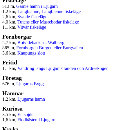
Fiskeläge
513 m,
Gamle hamn i Ljugarn
1,2 km,
Langbjänne, Langbjenne fiskeläge
2,6 km,
Svajde fiskeläge
4,0 km,
Tutens eller Masrebodar fiskeläge
1,1 km,
Vitvär fiskeläge
Fornborgar
5,7 km,
Botvidebackar - Walbierg
865 m,
Fornborgen Burgen eller Burgvallen
3,6 km,
Kaupungs slott
Fritid
1,1 km,
Vandring längs Ljugarnstranden och Ardreskogen
Företag
676 m,
Ljugarns Bygg
Hamnar
1,2 km,
Ljugarns hamn
Kuriosa
3,5 km,
En sojde
1,6 km,
Flodhästen i Ljugarn
Kyrka