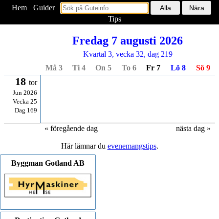
Hem
<
Guider
Tips
Fredag 7 augusti 2026
Kvartal 3, vecka 32, dag 219
Må 3
Ti 4
On 5
To 6
Fr 7
Lö 8
Sö 9
18
tor
Jun 2026
Vecka 25
Dag 169
« föregående dag
nästa dag »
Här lämnar du
evenemangstips
.
Byggman Gotland AB